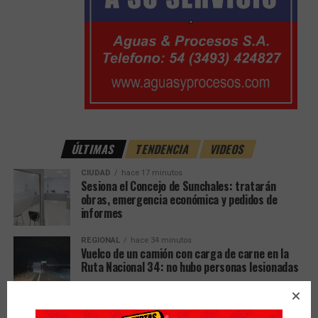
ÚLTIMAS
TENDENCIA
VIDEOS
CIUDAD
hace 17 minutos
Sesiona el Concejo de Sunchales: tratarán
obras, emergencia económica y pedidos de
informes
REGIONAL
hace 34 minutos
Vuelco de un camión con carga de carne en la
Ruta Nacional 34: no hubo personas lesionadas
PAIS
hace 44 minutos