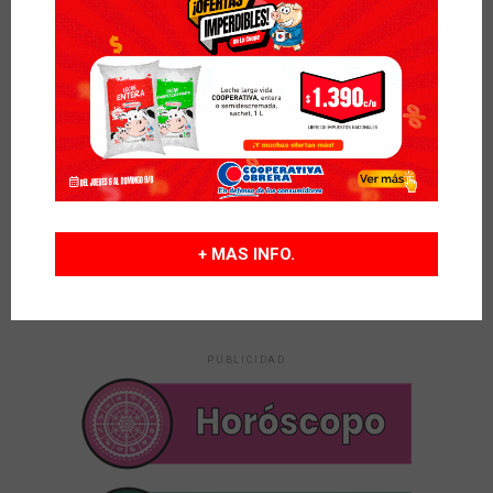
Alerta meteorológica por lluvias, tormentas y
fuertes vientos: qué provincias están
afectadas
HOROSCOPO
hace 54 minutos
Horóscopo de hoy: las predicciones para el
jueves 6 de agosto de 2026
POLITICA
hace 12 horas
El oficialismo retiró el capítulo sobre la venta
de tierras a extranjeros tras el rechazo de
gobernadores
+ MAS INFO.
PUBLICIDAD
PUBLICIDAD