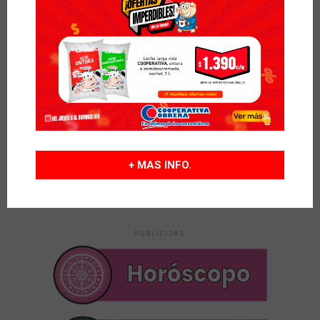
Según el Gobierno de Santa Fe, el 95,6% de los
docentes no adhirió al paro
MUNDO
hace 3 horas
Filmaron a una pareja manteniendo relaciones
sexuales en una autopista y fueron multados
POLITICA
hace 4 horas
El Senado debate la ley de propiedad privada
tras eliminar el capítulo sobre venta de tierras
a extranjeros
+ MAS INFO.
PUBLICIDAD
PUBLICIDAD