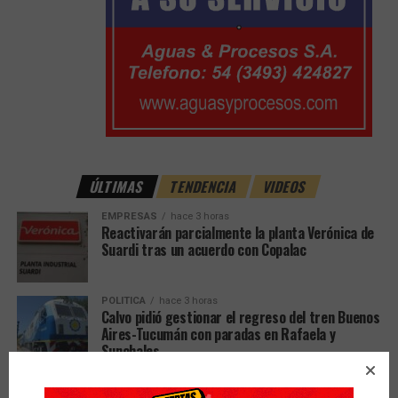
ÚLTIMAS
TENDENCIA
VIDEOS
EMPRESAS
hace 3 horas
Reactivarán parcialmente la planta Verónica de
Suardi tras un acuerdo con Copalac
POLITICA
hace 3 horas
Calvo pidió gestionar el regreso del tren Buenos
Aires-Tucumán con paradas en Rafaela y
Sunchales
EDUACIÓN
hace 3 horas