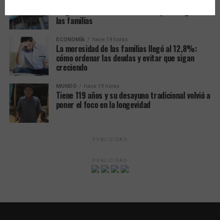
ANSES actualizó los topes para cobrar
asignaciones familiares: cuánto pueden ganar
las familias
ECONOMÍA
hace 19 horas
La morosidad de las familias llegó al 12,8%:
cómo ordenar las deudas y evitar que sigan
creciendo
MUNDO
hace 19 horas
Tiene 119 años y su desayuno tradicional volvió a
poner el foco en la longevidad
PUBLICIDAD
PUBLICIDAD