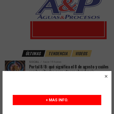
ÚLTIMAS
TENDENCIA
VIDEOS
SOCIAL
hace 19 horas
Portal 8/8: qué significa el 8 de agosto y cuáles
son los rituales para atraer abundancia
EMPRESAS
hace 19 horas
Sancor Seguros reunió en Sunchales a
autoridades, empresarios y referentes en su
tradicional encuentro institucional
+ MAS INFO.
PAIS
hace 19 horas