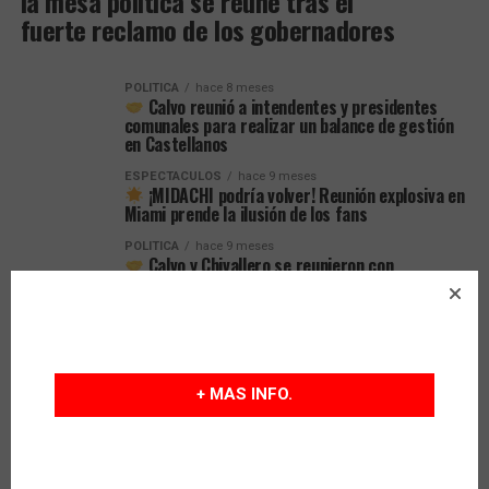
la mesa política se reúne tras el
fuerte reclamo de los gobernadores
POLITICA
hace 8 meses
Calvo reunió a intendentes y presidentes
comunales para realizar un balance de gestión
en Castellanos
ESPECTACULOS
hace 9 meses
¡MIDACHI podría volver! Reunión explosiva en
Miami prende la ilusión de los fans
POLITICA
hace 9 meses
Calvo y Chivallero se reunieron con
instituciones de Sunchales para fortalecer el
trabajo comunitario
POLITICA
hace 9 meses
Milei reúne hoy a su nuevo Gabinete tras un
fin de semana de cambios y designaciones
+ MAS INFO.
CIUDAD
hace 10 meses
Nueva reunión del Consejo Ejecutivo