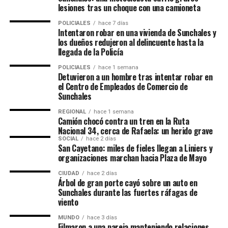
lesiones tras un choque con una camioneta
POLICIALES
hace 7 días
Intentaron robar en una vivienda de Sunchales y
los dueños redujeron al delincuente hasta la
llegada de la Policía
POLICIALES
hace 1 semana
Detuvieron a un hombre tras intentar robar en
el Centro de Empleados de Comercio de
Sunchales
REGIONAL
hace 1 semana
Camión chocó contra un tren en la Ruta
Nacional 34, cerca de Rafaela: un herido grave
SOCIAL
hace 2 días
San Cayetano: miles de fieles llegan a Liniers y
organizaciones marchan hacia Plaza de Mayo
CIUDAD
hace 2 días
Árbol de gran porte cayó sobre un auto en
Sunchales durante las fuertes ráfagas de
viento
MUNDO
hace 3 días
Filmaron a una pareja manteniendo relaciones