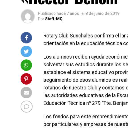
Publicado
hace 7 años
el
8 de junio de 2019
Por
Staff-MQ
Rotary Club Sunchales confirma el la
orientación en la educación técnica c
Los alumnos reciben ayuda económic
solventar sus estudios durante los s
establece el sistema educativo provinc
seguimiento de esos alumnos es real
rotarios de nuestro Club y contamos 
las autoridades educativas de la Escu
Educación Técnica nº 279 “Tte. Benja
Los fondos para este emprendimient
por particulares y empresas de nuest