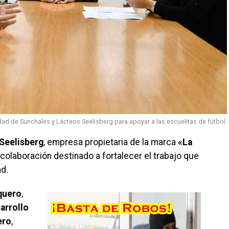
dad de Sunchales y Lácteos Seelisberg para apoyar a las escuelitas de fútbol.
Seelisberg
, empresa propietaria de la marca
«La
 colaboración destinado a fortalecer el trabajo que
ad.
quero
,
arrollo
ero
,