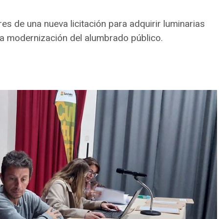
es de una nueva licitación para adquirir luminarias
la modernización del alumbrado público.
cuelitas
realizará una
donación mensual de dulce de leche
a entre todas las escuelitas de fútbol de Sunchales.
 el trabajo deportivo, formativo y social que
n a
aproximadamente 480 niños y niñas
.