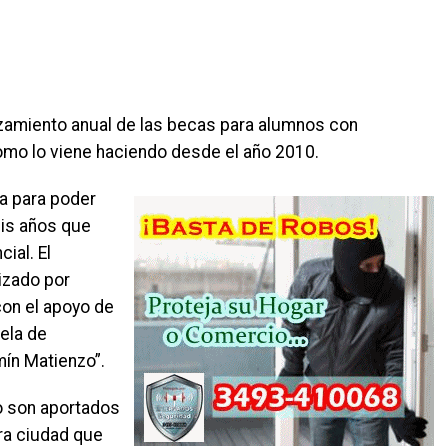
nzamiento anual de las becas para alumnos con
omo lo viene haciendo desde el año 2010.
a para poder
eis años que
ial. El
izado por
con el apoyo de
ela de
mín Matienzo”.
o son aportados
ra ciudad que