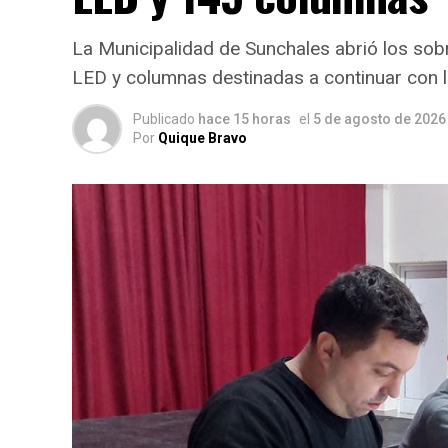
La Municipalidad de Sunchales abrió los sobr
LED y columnas destinadas a continuar con 
Publicado
hace 15 horas
el
5 de agosto de 2026
Por
Quique Bravo
Donación mensual para las es
A través del convenio,
Lácteos Seelisberg
«La Vaca Pascualita»
, que será distribuid
La iniciativa tiene como objetivo acompañar
desarrollan estas instituciones, que reúne