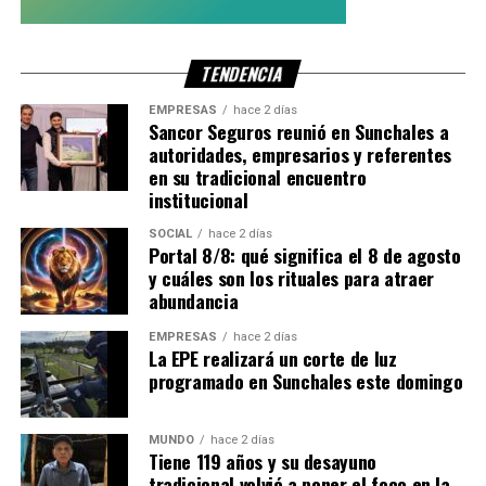
vestir la camiseta más
hermosa del mundo. Hasta
TENDENCIA
siempre, Selección».
EMPRESAS
hace 2 días
Sancor Seguros reunió en Sunchales a
autoridades, empresarios y referentes
Un ciclo histórico con la Albiceleste
en su tradicional encuentro
institucional
Con este anuncio,
Nicolás Otamendi
cierra una de las
SOCIAL
hace 2 días
etapas más exitosas de su carrera deportiva. Durante el
Portal 8/8: qué significa el 8 de agosto
ciclo encabezado por
Lionel Scaloni
, fue una pieza clave
y cuáles son los rituales para atraer
abundancia
de la defensa y conquistó importantes títulos
internacionales.
EMPRESAS
hace 2 días
La EPE realizará un corte de luz
Entre sus principales logros con la Selección Argentina se
programado en Sunchales este domingo
destacan:
MUNDO
hace 2 días
Copa América.
Tiene 119 años y su desayuno
tradicional volvió a poner el foco en la