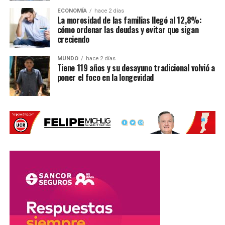
ECONOMÍA
hace 2 días
La morosidad de las familias llegó al 12,8%:
cómo ordenar las deudas y evitar que sigan
creciendo
MUNDO
hace 2 días
Tiene 119 años y su desayuno tradicional volvió a
poner el foco en la longevidad
Una despedida tras la final del
Mundial
El defensor también hizo referencia a la derrota ante
España, partido que terminó siendo el cierre de su ciclo
con la Albiceleste.
«El destino quiso que mi
último partido fuera una
final del mundo. No fue el