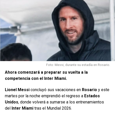
del ascenso.
Paolo Goltz se suma como ayudante
de campo
El nuevo cuerpo técnico tendrá además una presencia
conocida para los hinchas sabaleros.
Paolo Goltz
, recientemente retirado como futbolista, se
incorporará como ayudante de campo de Delfino e iniciará
Foto: Messi, durante su estadía en Rosario.
una nueva etapa dentro de la institución.
Ahora comenzará a preparar su vuelta a la
competencia con el Inter Miami.
El exdefensor, uno de los referentes recientes de Colón,
aportará su experiencia y conocimiento del club en esta
Lionel Messi
concluyó sus vacaciones en
Rosario
y este
nueva función.
martes por la noche emprendió el regreso a
Estados
Unidos
, donde volverá a sumarse a los entrenamientos
Con esta dupla, la dirigencia busca combinar la experiencia
del
Inter Miami
tras el Mundial 2026.
de Delfino como entrenador con el liderazgo de Goltz para