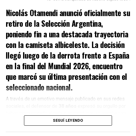
Nicolás Otamendi
anunció oficialmente su
retiro de la
Selección Argentina
,
poniendo fin a una destacada trayectoria
con la camiseta albiceleste. La decisión
llegó luego de la derrota frente a
España
en la final del
Mundial 2026
, encuentro
que marcó su última presentación con el
seleccionado nacional.
A través de un emotivo mensaje publicado en sus redes
sociales, el defensor de
38 años
expresó su orgullo por
haber representado al país y aseguró que se marcha con
la tranquilidad de haber entregado todo dentro del campo
SEGUÍ LEYENDO
de juego.