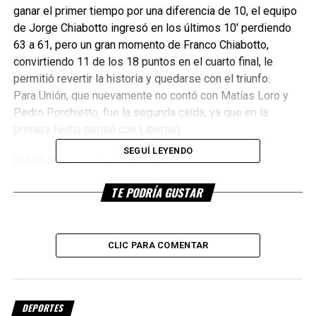
ganar el primer tiempo por una diferencia de 10, el equipo
de Jorge Chiabotto ingresó en los últimos 10′ perdiendo
63 a 61, pero un gran momento de Franco Chiabotto,
convirtiendo 11 de los 18 puntos en el cuarto final, le
permitió revertir la historia y quedarse con el triunfo.
Para Unión, que nuevamente no contó con Matías Loro y
Pedro Porchietto, fue la segunda caída, ya que en la
primera fecha perdió con Libertad.
SEGUÍ LEYENDO
Estadio:
La Fortaleza del Bicho.
TE PODRÍA GUSTAR
Árbitros:
Ariel Aicardi y Mario Buffa.
Parciales:
20-24 / 38-48 y 63-61.
CLIC PARA COMENTAR
Unión (75):
Matías Borda Bossana 14, Mariano Cerutti 24,
Nicolás Zurvera 14, Juan Cipolatti 6 y Joaquín Gariboldi 7
(fi). Franco Periotti 2 e Ignacio Bertola 8. DT: Martín
Méndez.
DEPORTES