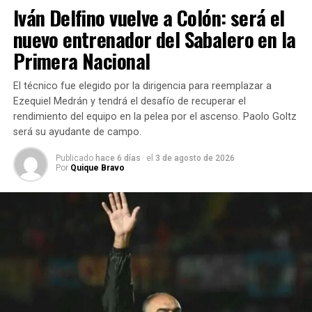
Iván Delfino vuelve a Colón: será el
9 de Julio (79):
Facundo Chiabotto 12, Franco Chiabotto
nuevo entrenador del Sabalero en la
34, Franco Albornoz 2, Francisco Hessel0 y Rafael Curti 6
(fi). Pablo Grosso 18, Valentino Imhoff 6 y Lorenzo
Primera Nacional
Meimberg 1. DT: Jorge Chiabotto.
El técnico fue elegido por la dirigencia para reemplazar a
Fuente
Sergio Demaría (Ciudad La Radio Sunchales)
Ezequiel Medrán y tendrá el desafío de recuperar el
Foto: Daniel Ponce
rendimiento del equipo en la pelea por el ascenso. Paolo Goltz
será su ayudante de campo.
TEMAS RELACIONADOS:
Publicado
hace 6 días
el
3 de agosto de 2026
Por
Quique Bravo
SIGUIENTE
Nicolás Valentini triunfó en Morteros
NO TE PIERDAS
Libertad sigue por el camino de la victoria en la ARB