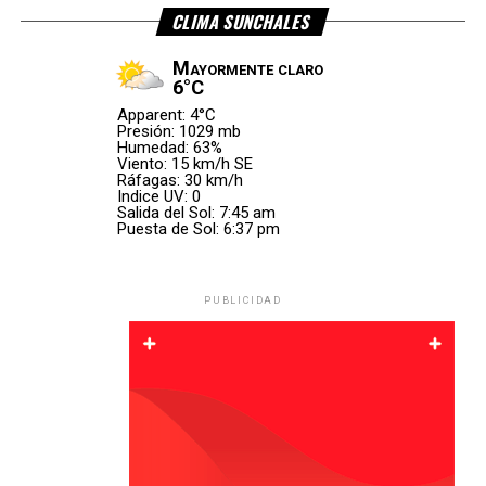
«Hoy me toca escribir las palabras
CLIMA SUNCHALES
más difíciles»
Mayormente claro
6°C
Apparent: 4°C
El experimentado zaguero compartió un video con algunos
Presión: 1029 mb
de los momentos más importantes de su carrera en la
Humedad: 63%
Viento: 15 km/h SE
Selección y comenzó su despedida con un mensaje
Ráfagas: 30 km/h
cargado de emoción.
Indice UV: 0
Salida del Sol: 7:45 am
Puesta de Sol: 6:37 pm
«Hoy me toca escribir las
palabras más difíciles de
PUBLICIDAD
toda mi carrera».
Otamendi recordó que desde niño soñó con vestir la
camiseta argentina y definió ese recorrido como el mayor
privilegio que le dio el fútbol.