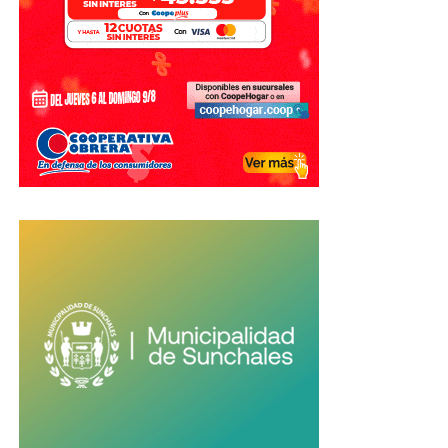
vida».
Un mensaje para sus compañeros y
los hinchas
En su despedida, Otamendi también alentó a las nuevas
generaciones del seleccionado a mantener la ilusión de
seguir peleando por nuevos títulos, pese al duro golpe
sufrido en el Mundial.
Finalmente, dedicó un especial agradecimiento a los
hinchas argentinos por el apoyo recibido a lo largo de toda
su carrera.
«Gracias por dejarme
cumplir el sueño de ser
campeón del mundo y de