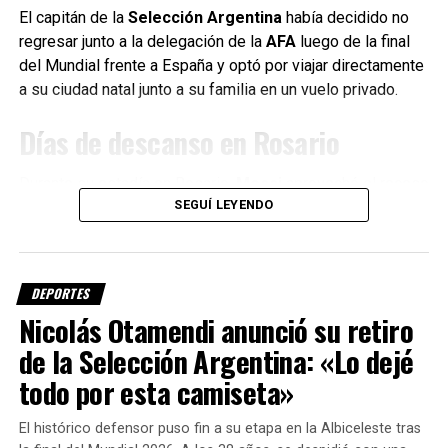
intentar recuperar la identidad futbolística del equipo.
El capitán de la
Selección Argentina
había decidido no
regresar junto a la delegación de la
AFA
luego de la final
Fuente: Sin Mordaza
del Mundial frente a España y optó por viajar directamente
a su ciudad natal junto a su familia en un vuelo privado.
Días de descanso en Rosario
Durante su estadía en Rosario,
Messi
aprovechó el receso
SEGUÍ LEYENDO
para compartir tiempo con sus seres queridos,
especialmente con su padre
Jorge Messi
, y asistir a un
encuentro de
Leones FC
, el club del que es propietario y
que actualmente conduce su hermano
Matías Messi
.
DEPORTES
Nicolás Otamendi anunció su retiro
El astro argentino disfrutó de unos días de descanso
antes de volver a enfocarse en los compromisos
de la Selección Argentina: «Lo dejé
deportivos con el conjunto estadounidense.
todo por esta camiseta»
Cuándo podría volver a jugar con
El histórico defensor puso fin a su etapa en la Albiceleste tras