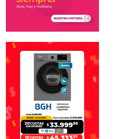
resultado que queríamos,
pero me voy con la cabeza
en alto porque este grupo
lo intentó hasta el último
segundo».
Además, remarcó que nunca dejó de esforzarse por la
Selección.
«Nunca me guardé una
gota de esfuerzo, nunca
dejé de creer y nunca dejé
de sentir esta camiseta
como el mayor honor de mi