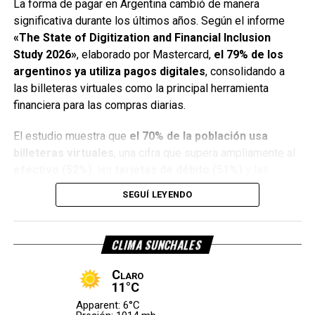
La forma de pagar en Argentina cambió de manera
significativa durante los últimos años. Según el informe
«The State of Digitization and Financial Inclusion
Study 2026»
, elaborado por Mastercard,
el 79% de los
argentinos ya utiliza pagos digitales
, consolidando a
las billeteras virtuales como la principal herramienta
financiera para las compras diarias.
El presidente Javier Milei junto a los gobernadores aliados.
Qué provincias recibieron los
El estudio muestra que
el 70% de la población usa
billeteras virtuales
, una cifra que supera ampliamente al
mayores aumentos
efectivo (52%)
, las
tarjetas de débito (51%)
y las
tarjetas de crédito (34%)
.
SEGUÍ LEYENDO
Todas las jurisdicciones del país registraron incrementos
Argentina, entre los países con
en las transferencias automáticas durante julio.
CLIMA SUNCHALES
mayor adopción digital
Las provincias con mayor crecimiento fueron:
Claro
El relevamiento ubica a Argentina como el
segundo país
Catamarca (+10,3%).
11°C
de América Latina con mayor utilización de billeteras
Salta (+8,8%).
Apparent: 6°C
virtuales
, solamente por detrás de Perú, donde la