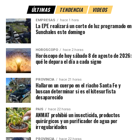
transporte y comercios
ÚLTIMAS
TENDENCIA
VIDEOS
De acuerdo con el informe, esa disminución equivale a una
pérdida aproximada de
$627.188 millones
para el
EMPRESAS
hace 1 hora
La expansión de los medios de pago digitales también
La EPE realizará un corte de luz programado en
conjunto de las jurisdicciones provinciales.
Sunchales este domingo
llegó al transporte público. Actualmente,
el 42% de los
usuarios ya paga sus viajes con tarjetas o celulares
Fuente: NA
mediante tecnología contactless
.
HOROSCOPO
hace 2 horas
Horóscopo de hoy sábado 8 de agosto de 2026:
Los pagos electrónicos también ganan espacio en:
qué le depara el día a cada signo
Compras en comercios de barrio (40%).
PROVINCIA
hace 21 horas
Hallaron un cuerpo en el riacho Santa Fe y
Cafeterías y restaurantes (38%).
buscan determinar si es el kitesurfista
desaparecido
Envío de dinero entre familiares y amigos
(47%).
PAIS
hace 22 horas
ANMAT prohibió un insecticida, productos
En este último caso, las aplicaciones desplazaron tanto a
quirúrgicos y un purificador de agua por
las transferencias bancarias tradicionales (15%) como al
irregularidades
efectivo (11%).
PROVINCIA
hace 22 horas