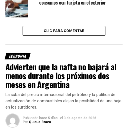
consumos con tarjeta en el exterior
mayores
restricciones y tasas elevadas.
CLIC PARA COMENTAR
Revolving constante
En 2025, el 15% de los hogares tomó nuevas deudas,
ECONOMÍA
mientras que el 12% ya arrastraba pasivos desde 2023 o
Advierten que la nafta no bajará al
antes, lo cual refleja una renovación constante de deuda,
menos durante los próximos dos
ante la imposibilidad de cancelarla.
meses en Argentina
Asimismo, el 65% de los hogares contrajo entre dos y tres
deudas, el 23% solo una, y el 12% acumuló más de tres.
La suba del precio internacional del petróleo y la política de
actualización de combustibles alejan la posibilidad de una baja
Este último segmento creció 4 puntos con respecto a
en los surtidores.
2024 (del 8% al 12%), lo que revela una mayor
Publicado
hace 5 días
el
3 de agosto de 2026
fragmentación y recurrencia del crédito como estrategia
Por
Quique Bravo