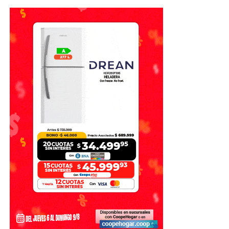
El estudio también revela diferencias en el nivel de
conocimiento financiero.
Mientras que la mayoría de los usuarios entiende el
funcionamiento de:
Tarjetas de débito (65%).
Billeteras virtuales (61%).
Tarjetas de crédito (56%).
El conocimiento disminuye cuando se trata de productos
bancarios tradicionales, ya que
solo el 47% comprende
cómo funciona una caja de ahorro y apenas el 33%
conoce el funcionamiento de una cuenta corriente
.
Fuente: Clarín