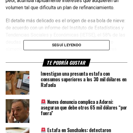
peor, acumula rápidamente intereses que adquieren un
volumen tal que dificulta un plan de refinanciamiento.
El detalle más delicado es el origen de esa bola de nieve:
de acuerdo con un informe del Instituto de Estadísticas y
Tendencias Sociales y Económicas (IETSE), el 58% de las
deudas con tarjeta de crédito se explica por el rubro
SEGUÍ LEYENDO
alimentos, lo que marca la centralidad de las compras
básicas en el uso del crédito.
TE PODRÍA GUSTAR
Más grave aún es la existencia de una tendencia creciente
Investigan una presunta estafa con
de incumplimiento de pagos.
consumos superiores a los 30 mil dólares en
Rafaela
Y que la
acumulación
Nueva denuncia complica a Adorni:
de pasivos
aseguran que debe otros 65 mil dólares “por
sea más
fuera”
visible en
hogares que
Estafa en Sunchales: detectaron
enfrentan