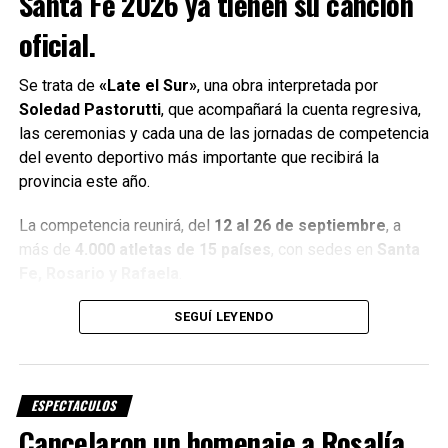
Santa Fe 2026
ya tienen su canción
Silvina Luna»
y será estrenado por
Netflix
durante
2027
.
oficial.
La producción fue iniciada por expreso deseo de la propia
Se trata de
«Late el Sur»
, una obra interpretada por
Silvina Luna y contará con testimonios de personas de su
Soledad Pastorutti
, que acompañará la cuenta regresiva,
entorno, además de material íntimo y recreaciones
las ceremonias y cada una de las jornadas de competencia
destinadas a reconstruir distintos momentos de su
del evento deportivo más importante que recibirá la
historia.
provincia este año.
Fuente: Exitoina
La competencia reunirá, del
12 al 26 de septiembre
, a
más de
4.000 atletas de 15 países
, con sedes en
Santa
Fe, Rosario y Rafaela
.
Una canción creada para
SEGUÍ LEYENDO
representar el espíritu de los
Juegos
ESPECTACULOS
Cancelaron un homenaje a Rosalía
«Late el Sur» fue compuesta por
Soledad Pastorutti
,