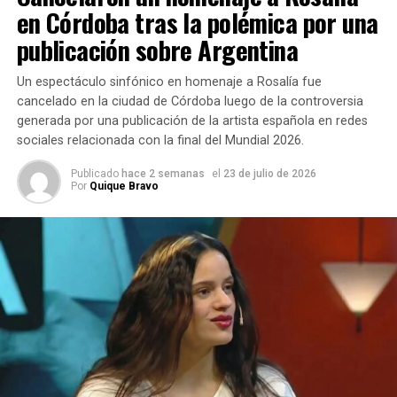
en Córdoba tras la polémica por una
Marcela Morelo
y
Claudia Brant
, tres reconocidas
publicación sobre Argentina
artistas argentinas que trabajaron juntas para reflejar el
esfuerzo, la pasión y el orgullo de representar a un país.
Un espectáculo sinfónico en homenaje a Rosalía fue
La producción musical estuvo a cargo de
cancelado en la ciudad de Córdoba luego de la controversia
Rodolfo Lugo
,
generada por una publicación de la artista española en redes
productor con trayectoria internacional que ha trabajado
sociales relacionada con la final del Mundial 2026.
junto a artistas como
Mercedes Sosa, Juanes, David
Bisbal, Camilo, María Becerra y Lali
.
Publicado
hace 2 semanas
el
23 de julio de 2026
Por
Quique Bravo
«Esta tierra te vuelve invencible»
Soledad contó que la propuesta llegó mientras compartía
jornadas de composición junto a Morelo y Brant.
«Cuando recibí la
propuesta nos estábamos
juntando a componer sin