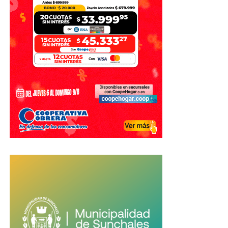
La controversia comenzó cuando Rosalía compartió en
TikTok
un video publicado por
Mía Khalifa
tras la victoria
de
España sobre Argentina
en la final del Mundial 2026.
La publicación incluía la frase
«Cómo suena la vida
ahora que las perlas han sido derrotadas»
, lo que
generó fuertes críticas entre seguidores argentinos de la
artista.
Horas después, Rosalía publicó un mensaje en sus
historias de Instagram con una
bandera argentina
, donde
aseguró que compartió el contenido sin leer el texto que
acompañaba el video.
«Le di a compartir porque
sonaba La Perla y ni leí lo
que ponía, mala mía.