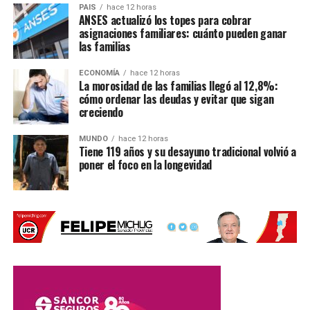
deporte, es parte de
PAIS
hace 12 horas
ANSES actualizó los topes para cobrar
nuestra identidad, de
asignaciones familiares: cuánto pueden ganar
las familias
nuestra historia y de
nuestra cultura. Por eso
ECONOMÍA
hace 12 horas
La morosidad de las familias llegó al 12,8%:
entendemos el enojo, la
cómo ordenar las deudas y evitar que sigan
creciendo
tristeza y la decepción»
,
MUNDO
hace 12 horas
indicaron.
Tiene 119 años y su desayuno tradicional volvió a
poner el foco en la longevidad
El museo priorizó la seguridad del
equipo
El director del museo,
Piky Sánchez
, lamentó la
cancelación y destacó que el objetivo del ciclo cultural era
difundir propuestas artísticas alternativas.