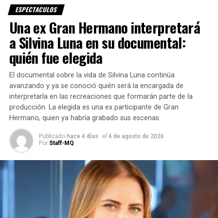
ESPECTACULOS
yo hoy no puedo hacer y él está cumpliendo muy bien ese
Una ex Gran Hermano interpretará
papel. Es muy importante el papel del padre porque es
difícil criar a los hijos siendo mamá y papá, y él lo está
a Silvina Luna en su documental:
haciendo muy bien. Sí, lo perdoné», había declarado
quién fue elegida
Salomón, en una entrevista con la revista Pronto, en marzo
pasado.
El documental sobre la vida de Silvina Luna continúa
avanzando y ya se conoció quién será la encargada de
La última aparición en TV de Beatriz Salomón
interpretarla en las recreaciones que formarán parte de la
hablando de su lucha contra el cáncer: «Bajé 10 kilos y
producción. La elegida es una ex participante de Gran
perdí mi melena»
Hermano, quien ya habría grabado sus escenas.
[yt_youtube url=»https://youtu.be/UDk3snILeYU»
Publicado
hace 4 días
el
4 de agosto de 2026
Por
Staff-MQ
width=»900″ height=»500″ responsive=»no»
autoplay=»no» ]
El 27 de abril, Beatriz Salomón (65) reapareció
públicamente en La noche de Mirtha, tras ser operada de
cadera, en diciembre, y en medio de una fuerte lucha
contra un agresivo cáncer de colon, que finalmente le