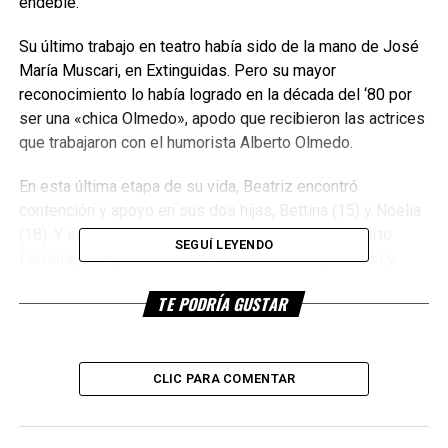
endeble.
Su último trabajo en teatro había sido de la mano de José
María Muscari, en Extinguidas. Pero su mayor
reconocimiento lo había logrado en la década del ‘80 por
ser una «chica Olmedo», apodo que recibieron las actrices
que trabajaron con el humorista Alberto Olmedo.
En esta última etapa de su vida, Beatriz encontró
contención y apoyo en sus dos hijas, Bettina (15) y Noelia
(18). Y se había reconciliado con su exmarido, Alberto
SEGUÍ LEYENDO
Ferriols, con quien tuvo una escandalosa separación y
había estado 14 años distanciada.
TE PODRÍA GUSTAR
«Recompusimos la relación. Él volvió a la casa después
de muchos años. Alberto acompaña a Noelia y Bettina en
los momentos en los que yo no puedo. Hubo un
CLIC PARA COMENTAR
acercamiento después de 14 años y eso es muy valioso.
Él volvió a entrar a mi casa después de todo ese tiempo
para visitar a las nenas y charlar con ellas. Hay cosas que