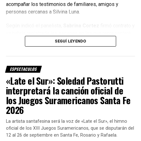
acompañar los testimonios de familiares, amigos y
Fuente: Contexto Tucumán
personas cercanas a Silvina Luna.
Según indicó el panelista,
Sabrina Cortez
firmó contrato y
ya habría registrado las escenas en las que representará
distintos momentos de la vida de la actriz.
SEGUÍ LEYENDO
TEMAS RELACIONADOS:
SIGUIENTE
Las dramatizaciones servirán para ilustrar situaciones
Sancristobalenses al casting de Marcelo Tinelli
narradas durante el documental.
NO TE PIERDAS
ESPECTACULOS
¡Guerra de hermanos! Lucía y Joaquín Galán tuvieron un
Un proyecto impulsado por el deseo
«Late el Sur»: Soledad Pastorutti
tremendo cruce en pleno «Genios de la Argentina»
interpretará la canción oficial de
de Silvina Luna
los Juegos Suramericanos Santa Fe
Antes de su fallecimiento,
Silvina Luna
había manifestado
2026
su deseo de contar su historia para generar conciencia
sobre las consecuencias que pueden tener algunas
La artista santafesina será la voz de «Late el Sur», el himno
intervenciones estéticas.
oficial de los XIII Juegos Suramericanos, que se disputarán del
12 al 26 de septiembre en Santa Fe, Rosario y Rafaela.
El documental abordará su experiencia personal y las