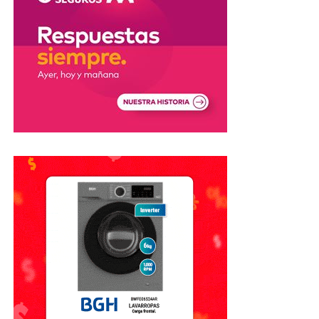
También remarcó el trabajo realizado durante meses por
músicos y técnicos locales, aunque sostuvo que la
prioridad fue
preservar la seguridad de todos los
participantes
ante posibles incidentes.
La publicación que desató la
polémica