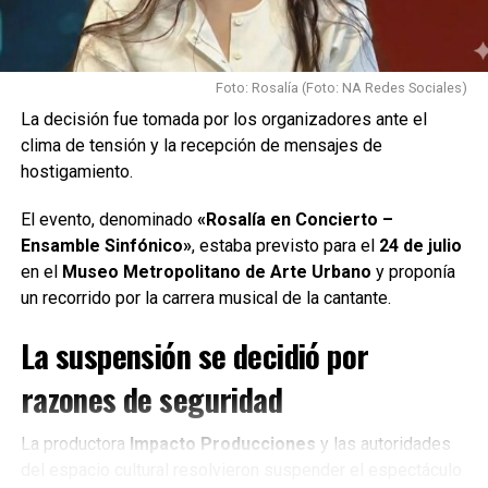
ningún proyecto concreto.
Las invité a sumarse y
empezamos a trabajar sin
Foto: Rosalía (Foto: NA Redes Sociales)
imaginar que nuestra
La decisión fue tomada por los organizadores ante el
clima de tensión y la recepción de mensajes de
canción sería la elegida»,
hostigamiento.
recordó.
El evento, denominado
«Rosalía en Concierto –
Ensamble Sinfónico»
, estaba previsto para el
24 de julio
La cantante destacó además el fuerte vínculo de la
en el
Museo Metropolitano de Arte Urbano
y proponía
canción con Santa Fe.
un recorrido por la carrera musical de la cantante.
«Esta tierra te vuelve
La suspensión se decidió por
invencible»
, dice uno de los
razones de seguridad
versos que más la
La productora
Impacto Producciones
y las autoridades
identifica y que refleja el
del espacio cultural resolvieron suspender el espectáculo