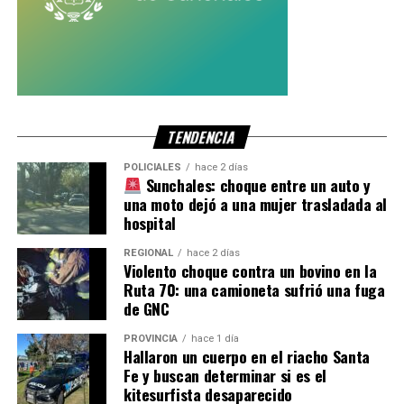
Perdoooonnnnn»
, escribió
la cantante.
Con información de NA
TENDENCIA
POLICIALES
hace 2 días
Sunchales: choque entre un auto y
una moto dejó a una mujer trasladada al
hospital
REGIONAL
hace 2 días
Violento choque contra un bovino en la
Ruta 70: una camioneta sufrió una fuga
de GNC
PROVINCIA
hace 1 día
Hallaron un cuerpo en el riacho Santa
Fe y buscan determinar si es el
kitesurfista desaparecido