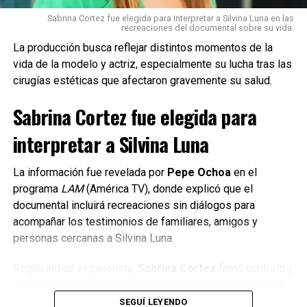
NO TE PIERDAS
Euge Quevedo emocionó a todos cantando el himno en el
Sabrina Cortez fue elegida para interpretar a Silvina Luna en las
recreaciones del documental sobre su vida.
Monumental
La producción busca reflejar distintos momentos de la
vida de la modelo y actriz, especialmente su lucha tras las
cirugías estéticas que afectaron gravemente su salud.
Sabrina Cortez fue elegida para
interpretar a Silvina Luna
La información fue revelada por
Pepe Ochoa
en el
programa
LAM
(América TV), donde explicó que el
documental incluirá recreaciones sin diálogos para
acompañar los testimonios de familiares, amigos y
personas cercanas a Silvina Luna.
Según indicó el panelista,
Sabrina Cortez
firmó contrato y
ya habría registrado las escenas en las que representará
distintos momentos de la vida de la actriz.
SEGUÍ LEYENDO