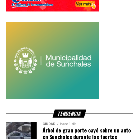
ahora que las perlas han sido derrotadas»
, lo que
generó fuertes críticas entre seguidores argentinos de la
artista.
Horas después, Rosalía publicó un mensaje en sus
historias de Instagram con una
bandera argentina
, donde
aseguró que compartió el contenido sin leer el texto que
acompañaba el video.
«Le di a compartir porque
sonaba La Perla y ni leí lo
que ponía, mala mía.
Perdoooonnnnn»
, escribió
la cantante.
TENDENCIA
CIUDAD
hace 1 día
Árbol de gran porte cayó sobre un auto
Con información de NA
en Sunchales durante las fuertes