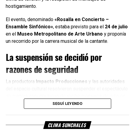
canción sería la elegida»,
hostigamiento.
recordó.
El evento, denominado
«Rosalía en Concierto –
Ensamble Sinfónico»
, estaba previsto para el
24 de julio
La cantante destacó además el fuerte vínculo de la
en el
Museo Metropolitano de Arte Urbano
y proponía
canción con Santa Fe.
un recorrido por la carrera musical de la cantante.
«Esta tierra te vuelve
La suspensión se decidió por
invencible»
, dice uno de los
razones de seguridad
versos que más la
La productora
Impacto Producciones
y las autoridades
identifica y que refleja el
del espacio cultural resolvieron suspender el espectáculo
espíritu con el que los
de manera conjunta luego de recibir mensajes de odio en
deportistas afrontarán la
redes sociales, en medio del malestar generado por el
SEGUÍ LEYENDO
accionar reciente de la artista.
competencia.
CLIMA SUNCHALES