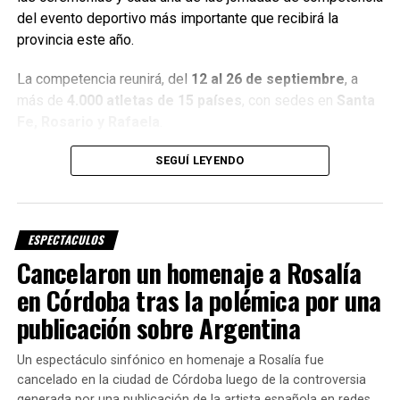
destinadas a reconstruir distintos momentos de su
del evento deportivo más importante que recibirá la
historia.
provincia este año.
Fuente: Exitoina
La competencia reunirá, del
12 al 26 de septiembre
, a
más de
4.000 atletas de 15 países
, con sedes en
Santa
Fe, Rosario y Rafaela
.
Una canción creada para
SEGUÍ LEYENDO
representar el espíritu de los
Juegos
ESPECTACULOS
Cancelaron un homenaje a Rosalía
«Late el Sur» fue compuesta por
Soledad Pastorutti
,
en Córdoba tras la polémica por una
Marcela Morelo
y
Claudia Brant
, tres reconocidas
publicación sobre Argentina
artistas argentinas que trabajaron juntas para reflejar el
esfuerzo, la pasión y el orgullo de representar a un país.
Un espectáculo sinfónico en homenaje a Rosalía fue
La producción musical estuvo a cargo de
cancelado en la ciudad de Córdoba luego de la controversia
Rodolfo Lugo
,
generada por una publicación de la artista española en redes