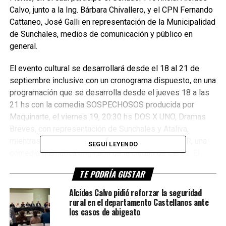
Calvo, junto a la Ing. Bárbara Chivallero, y el CPN Fernando
Cattaneo, José Galli en representación de la Municipalidad
de Sunchales, medios de comunicación y público en
general.
El evento cultural se desarrollará desde el 18 al 21 de
septiembre inclusive con un cronograma dispuesto, en una
programación que se desarrolla desde el jueves 18 a las
21 hs con la comedia SOSPECHOSOS producida por
Maquinarte, el viernes 19, 20:30 hs DOS X UNO, Dramas
Breves, con representación de Sunchales y Ataliva,
mientras que desde las 21:30 hs, ROTOS DE AMOR, una
SEGUÍ LEYENDO
comedia dramática originaria de la ciudad de Ceres. El
sábado 20 la continuidad estará a cargo de LA LECCIÓN
TE PODRÍA GUSTAR
DE ANATOMÍA, 52 años en cartel desde las 21 hs, una
producción oriunda de Buenos Aires. El domingo 21,
Alcides Calvo pidió reforzar la seguridad
rural en el departamento Castellanos ante
desde las 19:30 hs Maquinarte presenta un AVANCE DE
los casos de abigeato
NOCHE DE REYES, comedia, y desde las 20:30 hs tendrá
lugar, SOBRE EL DAÑO QUE CAUSA EL TABACO, una