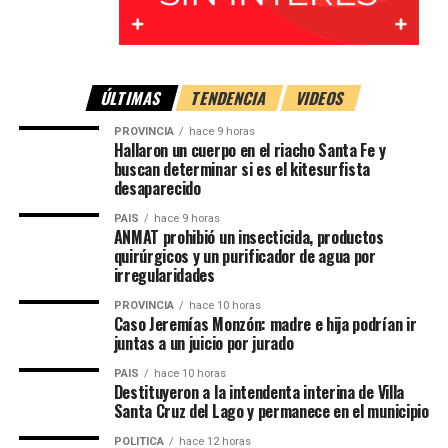
expresaron los
Desde su presentación oficial,
«Late el Sur»
será parte
organizadores.
de la identidad de los Juegos Suramericanos y
acompañará tanto la cuenta regresiva como las
ÚLTIMAS
TENDENCIA
VIDEOS
ceremonias de apertura y cierre.
Además, señalaron que comprendían la reacción del
PROVINCIA
hace 9 horas
público argentino.
Hallaron un cuerpo en el riacho Santa Fe y
El objetivo es que su estribillo sea compartido por atletas,
buscan determinar si es el kitesurfista
voluntarios y espectadores, convirtiéndose en uno de los
«También somos
desaparecido
símbolos del evento deportivo que tendrá como sedes a
argentinos. Somos parte de
PAIS
hace 9 horas
Santa Fe, Rosario y Rafaela
.
ANMAT prohibió un insecticida, productos
un pueblo en donde el
quirúrgicos y un purificador de agua por
Con información de Sin Mordaza
irregularidades
fútbol no es solo un
PROVINCIA
hace 10 horas
deporte, es parte de
Caso Jeremías Monzón: madre e hija podrían ir
juntas a un juicio por jurado
nuestra identidad, de
PAIS
hace 10 horas
nuestra historia y de
Destituyeron a la intendenta interina de Villa
Santa Cruz del Lago y permanece en el municipio
nuestra cultura. Por eso
POLITICA
hace 12 horas