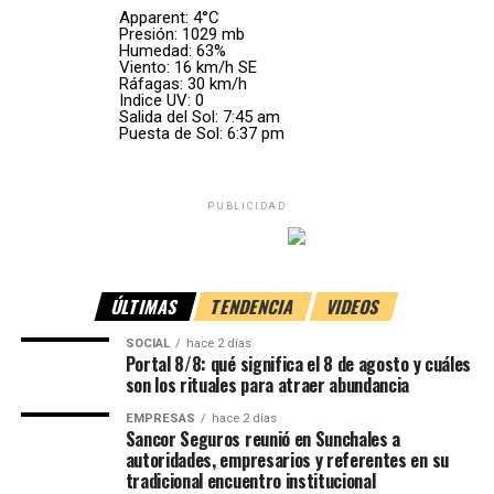
versos que más la
Apparent: 4°C
Presión: 1029 mb
Humedad: 63%
identifica y que refleja el
Viento: 16 km/h SE
Ráfagas: 30 km/h
espíritu con el que los
Indice UV: 0
Salida del Sol: 7:45 am
deportistas afrontarán la
Puesta de Sol: 6:37 pm
competencia.
A través de un comunicado, la organización explicó que el
PUBLICIDAD
espectáculo había demandado
meses de preparación
y
El latido de todo un continente
aclaró que no existía ningún vínculo con Rosalía, sino que
se trataba de un
tributo artístico
inspirado en su obra.
El nombre
«Late el Sur»
simboliza el corazón de miles de
ÚLTIMAS
TENDENCIA
VIDEOS
«En las últimas horas
atletas que llegarán desde distintos países
SOCIAL
hace 2 días
sudamericanos para competir y compartir una misma
hemos recibido numerosos
Portal 8/8: qué significa el 8 de agosto y cuáles
pasión por el deporte.
son los rituales para atraer abundancia
mensajes de odio y enojo en
EMPRESAS
hace 2 días
Según explicó la artista, la canción combina un ritmo
relación a nuestro tributo»
,
Sancor Seguros reunió en Sunchales a
festivo con un mensaje de superación y pertenencia.
autoridades, empresarios y referentes en su
expresaron los
tradicional encuentro institucional