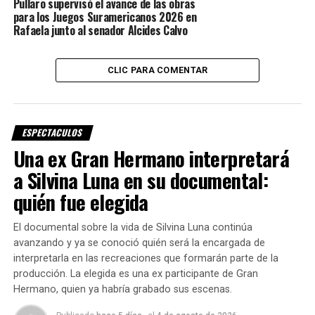
Tradición, identidad y trabajo
Pullaro supervisó el avance de las obras
para los Juegos Suramericanos 2026 en
institucional
Rafaela junto al senador Alcides Calvo
Desde la organización destacaron que este tipo de
CLIC PARA COMENTAR
celebraciones permiten fortalecer el trabajo de las
instituciones locales y mantener vivas las tradiciones de
la comunidad, gracias al esfuerzo conjunto de las distintas
ESPECTACULOS
subcomisiones del club.
Una ex Gran Hermano interpretará
Calvo remarcó la importancia de estos encuentros para la
a Silvina Luna en su documental:
región y felicitó a quienes hicieron posible una nueva
quién fue elegida
edición de la fiesta.
El documental sobre la vida de Silvina Luna continúa
“Quiero destacar el trabajo,
avanzando y ya se conoció quién será la encargada de
compromiso y
interpretarla en las recreaciones que formarán parte de la
producción. La elegida es una ex participante de Gran
participación de quienes
Hermano, quien ya habría grabado sus escenas.
integran el Club Deportivo