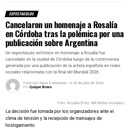
representar el espíritu de los
entorno, además de material íntimo y recreaciones
Juegos
destinadas a reconstruir distintos momentos de su
ESPECTACULOS
historia.
Cancelaron un homenaje a Rosalía
«Late el Sur» fue compuesta por
Soledad Pastorutti
,
en Córdoba tras la polémica por una
Fuente: Exitoina
Marcela Morelo
y
Claudia Brant
, tres reconocidas
publicación sobre Argentina
artistas argentinas que trabajaron juntas para reflejar el
esfuerzo, la pasión y el orgullo de representar a un país.
Un espectáculo sinfónico en homenaje a Rosalía fue
La producción musical estuvo a cargo de
cancelado en la ciudad de Córdoba luego de la controversia
Rodolfo Lugo
,
generada por una publicación de la artista española en redes
productor con trayectoria internacional que ha trabajado
sociales relacionada con la final del Mundial 2026.
junto a artistas como
Mercedes Sosa, Juanes, David
Bisbal, Camilo, María Becerra y Lali
.
Publicado
hace 3 semanas
el
23 de julio de 2026
Por
Quique Bravo
«Esta tierra te vuelve invencible»
Foto: Rosalía (Foto: NA Redes Sociales)
Soledad contó que la propuesta llegó mientras compartía
La decisión fue tomada por los organizadores ante el
jornadas de composición junto a Morelo y Brant.
clima de tensión y la recepción de mensajes de
hostigamiento.