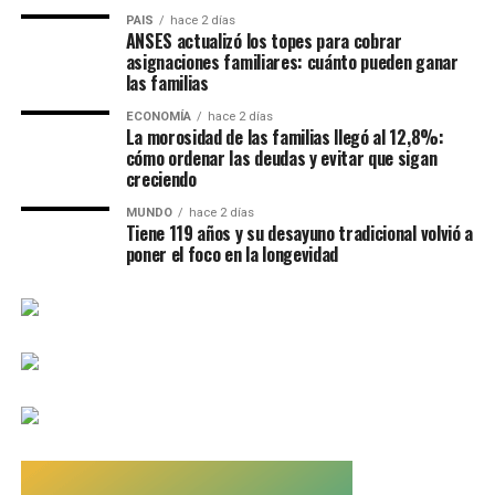
organizadores.
«Habla de lo que somos los
PAIS
hace 2 días
ANSES actualizó los topes para cobrar
santafesinos y también los
asignaciones familiares: cuánto pueden ganar
las familias
argentinos: espontáneos,
Además, señalaron que comprendían la reacción del
público argentino.
positivos y alegres»,
ECONOMÍA
hace 2 días
La morosidad de las familias llegó al 12,8%:
expresó.
cómo ordenar las deudas y evitar que sigan
«También somos
creciendo
argentinos. Somos parte de
MUNDO
hace 2 días
La banda sonora de Santa Fe 2026
Tiene 119 años y su desayuno tradicional volvió a
un pueblo en donde el
poner el foco en la longevidad
fútbol no es solo un
Desde su presentación oficial,
«Late el Sur»
será parte
deporte, es parte de
de la identidad de los Juegos Suramericanos y
acompañará tanto la cuenta regresiva como las
nuestra identidad, de
ceremonias de apertura y cierre.
nuestra historia y de
El objetivo es que su estribillo sea compartido por atletas,
nuestra cultura. Por eso
voluntarios y espectadores, convirtiéndose en uno de los
entendemos el enojo, la
símbolos del evento deportivo que tendrá como sedes a