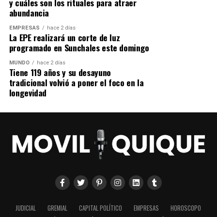
y cuáles son los rituales para atraer
abundancia
EMPRESAS
hace 2 días
La EPE realizará un corte de luz
programado en Sunchales este domingo
MUNDO
hace 2 días
Tiene 119 años y su desayuno
tradicional volvió a poner el foco en la
longevidad
La publicación que desató la
polémica
La controversia comenzó cuando Rosalía compartió en
TikTok
un video publicado por
Mía Khalifa
tras la victoria
de
España sobre Argentina
en la final del Mundial 2026.
La publicación incluía la frase
«Cómo suena la vida
ahora que las perlas han sido derrotadas»
, lo que
JUDICIAL
GREMIAL
CAPITAL POLÍTICO
EMPRESAS
HOROSCOPO
generó fuertes críticas entre seguidores argentinos de la