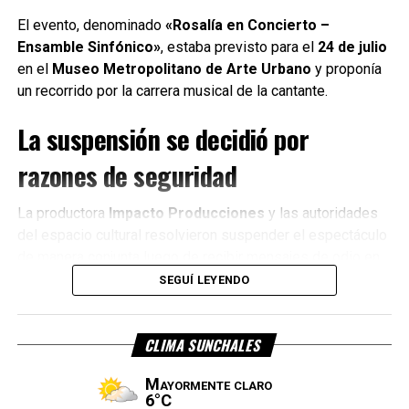
«Cuando recibí la
propuesta nos estábamos
El evento, denominado
«Rosalía en Concierto –
Ensamble Sinfónico»
, estaba previsto para el
24 de julio
juntando a componer sin
en el
Museo Metropolitano de Arte Urbano
y proponía
ningún proyecto concreto.
un recorrido por la carrera musical de la cantante.
Las invité a sumarse y
La suspensión se decidió por
empezamos a trabajar sin
razones de seguridad
imaginar que nuestra
canción sería la elegida»,
La productora
Impacto Producciones
y las autoridades
del espacio cultural resolvieron suspender el espectáculo
recordó.
de manera conjunta luego de recibir mensajes de odio en
redes sociales, en medio del malestar generado por el
SEGUÍ LEYENDO
La cantante destacó además el fuerte vínculo de la
accionar reciente de la artista.
canción con Santa Fe.
CLIMA SUNCHALES
«Esta tierra te vuelve
Mayormente claro
invencible»
, dice uno de los
6°C