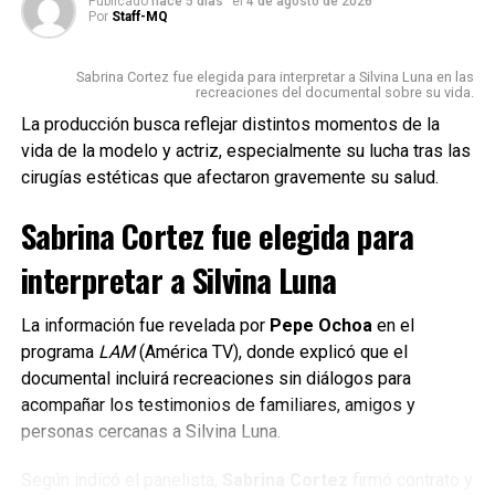
Publicado
hace 5 días
el
4 de agosto de 2026
Aldao y de toda la
Por
Staff-MQ
comunidad, para llevar
Sabrina Cortez fue elegida para interpretar a Silvina Luna en las
adelante esta fiesta que
recreaciones del documental sobre su vida.
forma parte de la identidad
La producción busca reflejar distintos momentos de la
vida de la modelo y actriz, especialmente su lucha tras las
de Colonia Aldao y de toda
cirugías estéticas que afectaron gravemente su salud.
la región”, expresó el
Sabrina Cortez fue elegida para
senador provincial.
interpretar a Silvina Luna
Además, agregó:
La información fue revelada por
Pepe Ochoa
en el
programa
LAM
(América TV), donde explicó que el
“Quiero felicitar
documental incluirá recreaciones sin diálogos para
nuevamente al club por la
acompañar los testimonios de familiares, amigos y
personas cercanas a Silvina Luna.
obtención de la Copa de
Plata Departamento
Según indicó el panelista,
Sabrina Cortez
firmó contrato y