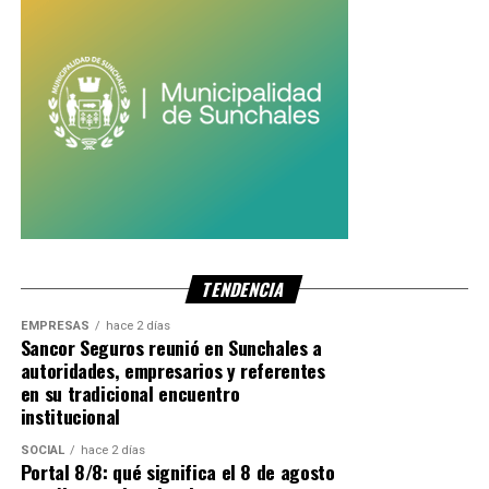
tristeza y la decepción»
,
Santa Fe, Rosario y Rafaela
.
indicaron.
Con información de Sin Mordaza
El museo priorizó la seguridad del
equipo
El director del museo,
Piky Sánchez
, lamentó la
cancelación y destacó que el objetivo del ciclo cultural era
difundir propuestas artísticas alternativas.
TENDENCIA
También remarcó el trabajo realizado durante meses por
EMPRESAS
hace 2 días
músicos y técnicos locales, aunque sostuvo que la
Sancor Seguros reunió en Sunchales a
prioridad fue
preservar la seguridad de todos los
autoridades, empresarios y referentes
participantes
ante posibles incidentes.
en su tradicional encuentro
institucional
SOCIAL
hace 2 días
Portal 8/8: qué significa el 8 de agosto