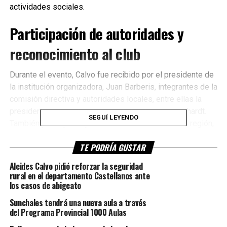
actividades sociales.
Participación de autoridades y
reconocimiento al club
Durante el evento, Calvo fue recibido por el presidente de
la institución organizadora, Juan Barberis, integrantes de la
comisión directiva y autoridades locales, entre ellas la
presidenta comunal de Colonia Aldao, Lorena Eberhardt.
SEGUÍ LEYENDO
También participaron presidentes comunales de la región,
reinas consagradas, candidatas y vecinos de la localidad.
TE PODRÍA GUSTAR
En el marco de la fiesta, el senador realizó la entrega de
Alcides Calvo pidió reforzar la seguridad
un aporte destinado a colaborar con la organización del
rural en el departamento Castellanos ante
evento y además reconoció al Club Deportivo Aldao por la
los casos de abigeato
reciente obtención de la
Copa de Plata de la Copa
Sunchales tendrá una nueva aula a través
Departamento Castellanos 2026
.
del Programa Provincial 1000 Aulas