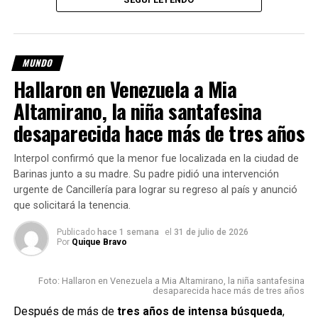
permitió localizar el vehículo e identificar a sus ocupantes.
Ambos turistas fueron notificados de las infracciones y
debieron abonar las multas en el momento, tal como
MUNDO
establece la normativa para ciudadanos extranjeros.
Hallaron en Venezuela a Mia
Altamirano, la niña santafesina
Multados dos turistas
desaparecida hace más de tres años
extranjeros por mantener
relaciones sexuales en un
Interpol confirmó que la menor fue localizada en la ciudad de
Barinas junto a su madre. Su padre pidió una intervención
coche en marcha en la
urgente de Cancillería para lograr su regreso al país y anunció
autovía A-7 a la altura del
que solicitará la tenencia.
municipio malagueño de
Publicado
hace 1 semana
el
31 de julio de 2026
Por
Quique Bravo
Marbella. Fueron grabados
por un testigo y, tras
Foto: Hallaron en Venezuela a Mia Altamirano, la niña santafesina
desaparecida hace más de tres años
hacerse viral en redes
Después de más de
tres años de intensa búsqueda
,