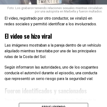
cocina tradicional de Costa Rica.
Foto: Los grabaron teniendo relaciones sexuales mientras circulaban
por una autopista en Marbella y fueron multados.
El gallo pinto, preparado a base de arroz y frijoles,
El video, registrado por otro conductor, se viralizó en
constituye una de las comidas tradicionales de la región. A
redes sociales y permitió identificar a los involucrados.
esto se suman el queso fresco y el plátano.
El video se hizo viral
Más que un alimento específico, el interés está puesto en
un patrón de alimentación basado en
preparaciones
Las imágenes mostraban a la pareja dentro de un vehículo
caseras y productos poco procesados
, dentro de una
alquilado mientras transitaba por una de las principales
rutina que se mantuvo durante décadas.
rutas de la Costa del Sol.
Sin embargo, el caso de Flores no permite afirmar que
Según informaron las autoridades, uno de los ocupantes
determinado desayuno sea responsable de su longevidad.
conducía el automóvil durante el episodio, una conducta
Su historia es analizada como parte de un conjunto mucho
que representó un serio riesgo para la seguridad vial.
más amplio de factores.
Fueron identificados y sancionados
Tras la difusión del video, el Subsector de Tráfico de la
Guardia Civil de Málaga inició una investigación que
SEGUÍ LEYENDO