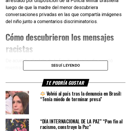
arrestado por disposición de la Policía Militar brasileña
luego de que la madre del menor descubriera
conversaciones privadas en las que compartía imágenes
del niño junto a comentarios discriminatorios.
Cómo descubrieron los mensajes
racistas
De acuerdo al relato de la familia, el episodio ocurrió
SEGUÍ LEYENDO
mientras realizaban un paseo para celebrar un
cumpleaños.
TE PODRÍA GUSTAR
La madre del niño contó que otro pasajero le advirtió que
Volvió al país tras la denuncia en Brasil:
un hombre ubicado detrás de ellos estaba tomando
“Tenía miedo de terminar presa”
fotografías y grabando al menor de manera insistente.
Tras la advertencia, la mujer enfrentó al sospechoso y le
“DÍA INTERNACIONAL DE LA PAZ” “Pon fin al
pidió revisar su teléfono celular. En un primer momento, el
racismo, construye la Paz”
acusado negó haber tomado imágenes y se resistió a