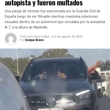
autopista y fueron multados
SIGUIENTE
Rusia lanzó uno de los mayores ataques contra Ucrania
Una pareja de turistas fue sancionada por la Guardia Civil de
desde el inicio de la guerra: al menos 13 muertos y más
España luego de ser filmada mientras mantenía relaciones
de 100 heridos
sexuales dentro de un automóvil que circulaba por la autopista
A-7, a la altura de Marbella.
NO TE PIERDAS
Uruguay realizó la primera eutanasia legal de América
Publicado
hace 3 días
el
6 de agosto de 2026
Latina tras la aprobación de la ley de muerte digna
Por
Quique Bravo
Su esposa, Ofelia, falleció a los 71 años.
Qué desayuna José Flores a los 119
años
Uno de los aspectos que más llamó la atención sobre su
rutina es su alimentación. Entre los alimentos que forman
parte de su desayuno aparecen
arroz, frijoles, queso
fresco y plátano frito
, ingredientes habituales de la