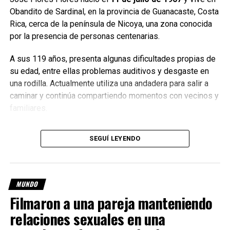
episodio y aseguró que la situación arruinó una jornada
Obandito de Sardinal, en la provincia de Guanacaste, Costa
que era de celebración familiar.
Rica, cerca de la península de Nicoya, una zona conocida
por la presencia de personas centenarias.
La empresa del tren repudió lo
A sus 119 años, presenta algunas dificultades propias de
ocurrido
su edad, entre ellas problemas auditivos y desgaste en
una rodilla. Actualmente utiliza una andadera para salir a
La empresa VLI, encargada de operar el tren Maria
caminar y continúa compartiendo momentos con vecinos y
Fumaça, emitió un comunicado en el que manifestó su
familiares.
“total rechazo a cualquier acto de discriminación o
racismo” y confirmó que colaborará con la investigación.
Su nieta Hellen Flores lo acompaña y divide su tiempo
SEGUÍ LEYENDO
entre el cuidado de su abuelo y sus estudios vinculados a
Hasta el momento, el consulado argentino no difundió
la atención de personas mayores.
declaraciones públicas sobre el caso.
Flores resume su manera de entender la vida con tres
MUNDO
Con información de Infobae
elementos:
trabajar mucho, encomendarse a Dios y
Filmaron a una pareja manteniendo
comer sano
.
relaciones sexuales en una
TEMAS RELACIONADOS:
ARGENTINO DETENIDO EN BRASIL
MINAS GERAIS
RACISMO
TREN MARIA FUMAÇA