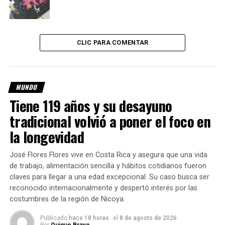
mostrar el dispositivo.
Sin embargo, cuando finalmente accedieron al contenido
del celular, encontraron mensajes en los que el hombre
CLIC PARA COMENTAR
hacía comentarios racistas relacionados con el color de
piel del menor.
MUNDO
Según la denuncia, en una de las conversaciones el
Tiene 119 años y su desayuno
acusado afirmaba que podía “tomarlo como esclavo”,
mientras que en otros mensajes mencionaba la
tradicional volvió a poner el foco en
posibilidad de “tomar una esclava” para cuidar niños.
la longevidad
José Flores Flores vive en Costa Rica y asegura que una vida
de trabajo, alimentación sencilla y hábitos cotidianos fueron
claves para llegar a una edad excepcional. Su caso busca ser
reconocido internacionalmente y despertó interés por las
costumbres de la región de Nicoya.
Publicado
hace 18 horas
el
8 de agosto de 2026
Por
Quique Bravo