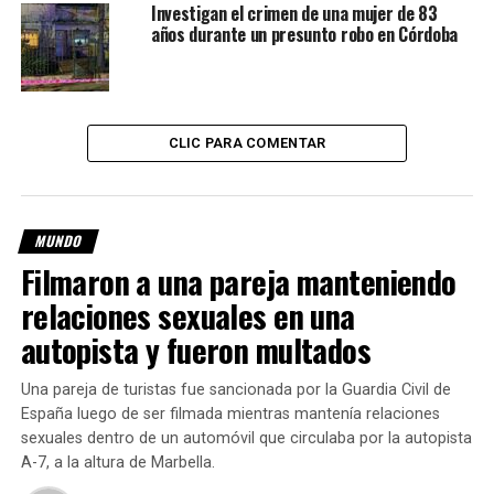
Investigan el crimen de una mujer de 83
años durante un presunto robo en Córdoba
La bonificación fue incluida en un proyecto de ley para
reformar la policía civil, que se encarga sobre todo de las
investigaciones, a diferencia de la policía militar, que tiene
un papel más represivo.
CLIC PARA COMENTAR
En los años 1990, los agentes de la policía militar, legado
de la dictadura (1964-1985), tenían derecho a esa
bonificación.
MUNDO
La nueva legislación estipula que los agentes pueden
Filmaron a una pareja manteniendo
ganar un bono de hasta 150% de su salario “cuando
relaciones sexuales en una
confiscan armas de gran calibre o en situaciones que
autopista y fueron multados
conducen a la neutralización de criminales”.
Una pareja de turistas fue sancionada por la Guardia Civil de
“Corremos el riesgo de asistir a una masacre generalizada
España luego de ser filmada mientras mantenía relaciones
perpetrada por policías que harán todo para ganar más
sexuales dentro de un automóvil que circulaba por la autopista
dinero”, dijo Djeff Amadeus, abogado de la ONG Instituto
A-7, a la altura de Marbella.
de Defensa de la Población Negra.