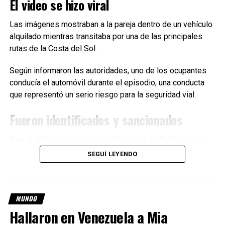
El video se hizo viral
Detuvieron a «Pequeño J“ por el triple crimen de
Florencio Varela
Las imágenes mostraban a la pareja dentro de un vehículo
NO TE PIERDAS
alquilado mientras transitaba por una de las principales
La Justicia reconoce efectos secundarios de la vacuna
rutas de la Costa del Sol.
AstraZeneca como accidente laboral
Según informaron las autoridades, uno de los ocupantes
conducía el automóvil durante el episodio, una conducta
que representó un serio riesgo para la seguridad vial.
Fueron identificados y sancionados
Tras la difusión del video, el Subsector de Tráfico de la
Guardia Civil de Málaga inició una investigación que
SEGUÍ LEYENDO
permitió localizar el vehículo e identificar a sus ocupantes.
Ambos turistas fueron notificados de las infracciones y
debieron abonar las multas en el momento, tal como
MUNDO
establece la normativa para ciudadanos extranjeros.
Hallaron en Venezuela a Mia