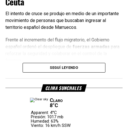
Ceuta
solicitar la tenencia
.
El intento de cruce se produjo en medio de un importante
Mientras tanto, la prioridad de la familia es que las
movimiento de personas que buscaban ingresar al
autoridades nacionales e internacionales aceleren los
territorio español desde Marruecos.
trámites para garantizar el retorno seguro de la niña.
Frente al incremento del flujo migratorio, el Gobierno
Con información de Sin Mordaza
español ordenó el despliegue de
fuerzas armadas
para
reforzar la seguridad y colaborar en el control de la
frontera.
SEGUÍ LEYENDO
Pedro Sánchez viajará a Ceuta
Está previsto que el presidente del Gobierno español,
CLIMA SUNCHALES
Pedro Sánchez
, visite este viernes la ciudad autónoma
Claro
de Ceuta junto al ministro del Interior,
Fernando Grande-
8°C
Marlaska
.
Apparent: 4°C
Presión: 1017 mb
El objetivo del viaje es evaluar la situación sobre el terreno
Humedad: 63%
Viento: 16 km/h SSW
y coordinar la respuesta oficial ante la emergencia.