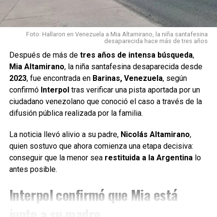
Z
— 101tv.es Sevilla (@101TVSevilla)
August 5, 2026
Foto: Hallaron en Venezuela a Mia Altamirano, la niña santafesina
desaparecida hace más de tres años
Las sanciones fueron aplicadas por:
Después de más de
tres años de intensa búsqueda
,
Mia Altamirano
, la niña santafesina desaparecida desde
Conducción negligente.
2023
, fue encontrada en
Barinas, Venezuela
, según
Circular sin utilizar el cinturón de seguridad.
confirmó
Interpol
tras verificar una pista aportada por un
ciudadano venezolano que conoció el caso a través de la
Destacan la colaboración ciudadana
difusión pública realizada por la familia.
La Guardia Civil señaló que el caso pudo resolverse
La noticia llevó alivio a su padre,
Nicolás Altamirano
,
gracias a la colaboración de un conductor que registró la
quien sostuvo que ahora comienza una etapa decisiva:
situación y la puso en conocimiento de las autoridades.
conseguir que la menor sea
restituida a la Argentina
lo
antes posible.
Además, remarcaron que este tipo de maniobras
representan un grave peligro para quienes viajan en el
Interpol confirmó que Mia está
vehículo y para el resto de los usuarios de la ruta, ya que
afectan la capacidad de conducción y aumentan
junto a su madre
considerablemente el riesgo de accidentes.