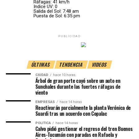
Ráfagas: 41 km/h
Indice UV: 0
Salida del Sol: 7:48 am
Hablan de una «grave crisis
Puesta de Sol: 6:35 pm
humanitaria»
PUBLICIDAD
Rachid Sbihi, dirigente de un sindicato que representa a
efectivos de la
Guardia Civil
, calificó lo ocurrido como una
«grave crisis humanitaria»
y reclamó una respuesta
urgente frente al escenario que atraviesa la frontera.
ÚLTIMAS
TENDENCIA
VIDEOS
CIUDAD
hace 10 horas
Mientras tanto, las autoridades españolas continúan
Árbol de gran porte cayó sobre un auto en
trabajando para atender la situación y determinar las
Sunchales durante las fuertes ráfagas de
circunstancias del hecho.
viento
EMPRESAS
hace 14 horas
Con información de Cadena 3
Reactivarán parcialmente la planta Verónica de
Suardi tras un acuerdo con Copalac
POLITICA
hace 14 horas
Calvo pidió gestionar el regreso del tren Buenos
Aires-Tucumán con paradas en Rafaela y