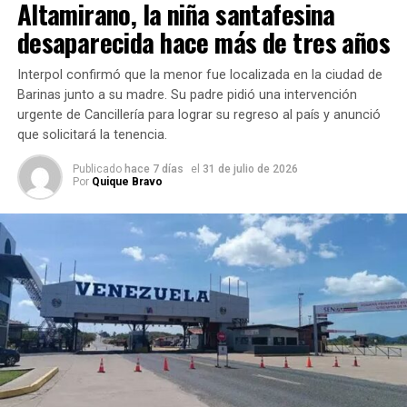
Altamirano, la niña santafesina
📹 Multados dos turistas
desaparecida hace más de tres años
extranjeros por mantener
relaciones sexuales en un
Interpol confirmó que la menor fue localizada en la ciudad de
Barinas junto a su madre. Su padre pidió una intervención
coche en marcha en la
urgente de Cancillería para lograr su regreso al país y anunció
autovía A-7 a la altura del
que solicitará la tenencia.
municipio malagueño de
Publicado
hace 7 días
el
31 de julio de 2026
Por
Quique Bravo
Marbella. Fueron grabados
por un testigo y, tras
hacerse viral en redes
sociales, fueron
identificados y denunciados
por…
pic.twitter.com/p0Lc3dn6e