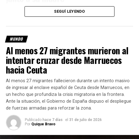
De acuerdo con la información oficial,
Interpol
, en conjunto
SEGUÍ LEYENDO
Fuente: Contexto Tucumán
con la
Policía Bolivariana de Venezuela
, comprobó que
Mia y su madre permanecen en un domicilio de la
ciudad de Barinas
.
MUNDO
Al menos 27 migrantes murieron al
Tras la confirmación, la familia solicitó la intervención
inmediata de la
Cancillería argentina
y de los
intentar cruzar desde Marruecos
organismos internacionales competentes para coordinar el
hacia Ceuta
operativo de regreso de la menor.
Al menos 27 migrantes fallecieron durante un intento masivo
«Lo único que pedimos es
de ingresar al enclave español de Ceuta desde Marruecos, en
que vayan a buscarla antes
un hecho que profundiza la crisis migratoria en la frontera.
Ante la situación, el Gobierno de España dispuso el despliegue
de que vuelva a
de fuerzas armadas para reforzar la zona.
desaparecer o sea
Publicado
hace 7 días
el
31 de julio de 2026
trasladada nuevamente»,
Por
Quique Bravo
expresó su padre.