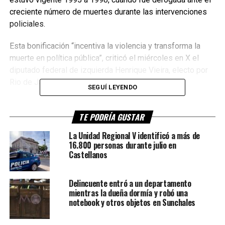
creciente número de muertes durante las intervenciones
policiales.
Esta bonificación “incentiva la violencia y transforma la
muerte en política pública”, criticó el miércoles en X el
diputado federal de izquierda Henrique Vieira, electo por
Rio de Janeiro.
SEGUÍ LEYENDO
“La seguridad no se logra mediante la barbarie”, aseveró.
TE PODRÍA GUSTAR
Para su entrada en vigor, el texto aprobado el martes por
La Unidad Regional V identificó a más de
amplía mayoría, debe ser promulgado en un plazo de 15
16.800 personas durante julio en
días por el gobernador Claudio Castro, aliado del
Castellanos
expresidente de extrema derecha Jair Bolsonaro.
Delincuente entró a un departamento
En Río, las intervenciones policiales con mano dura son
mientras la dueña dormía y robó una
frecuentes, especialmente en las favelas, barrios pobres
notebook y otros objetos en Sunchales
y densamente poblados, que viven con frecuencia bajo el
yugo de narcotraficantes y otros grupos armados.