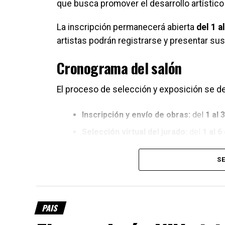
que busca promover el desarrollo artístico y
La inscripción permanecerá abierta
del 1 a
artistas podrán registrarse y presentar sus
Cronograma del salón
El proceso de selección y exposición se de
Inscripción y envío de obras:
del
1 al 
Selección virtual del jurado:
del
1 al 
Publicación de artistas seleccionados
SE
Recepción de las obras seleccionada
Exposición:
del
19 de octubre al 15 d
Shopping.
PAIS
Quiénes pueden participar