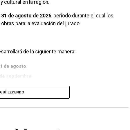
 cultural en la región.
l 31 de agosto de 2026
, período durante el cual los
 obras para la evaluación del jurado.
sarrollará de la siguiente manera:
31 de agosto
.
6 de septiembre
.
:
8 de septiembre
.
GUÍ LEYENDO
s:
del
14 al 30 de septiembre
.
e noviembre de 2026
en el SUM del Bahía Blanca Plaza