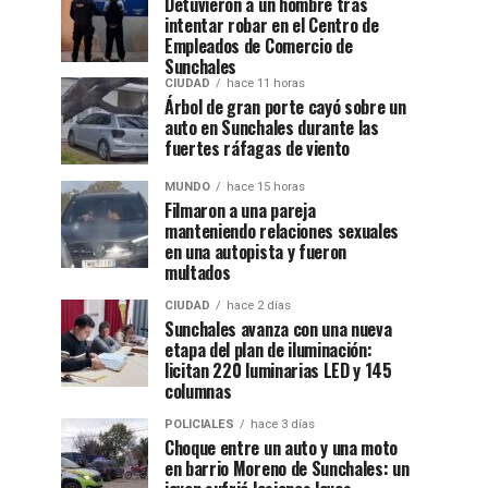
Detuvieron a un hombre tras
intentar robar en el Centro de
Empleados de Comercio de
Sunchales
CIUDAD
hace 11 horas
Árbol de gran porte cayó sobre un
auto en Sunchales durante las
fuertes ráfagas de viento
MUNDO
hace 15 horas
Filmaron a una pareja
manteniendo relaciones sexuales
en una autopista y fueron
multados
CIUDAD
hace 2 días
Sunchales avanza con una nueva
etapa del plan de iluminación:
licitan 220 luminarias LED y 145
columnas
POLICIALES
hace 3 días
Choque entre un auto y una moto
en barrio Moreno de Sunchales: un