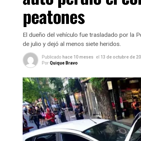
peatones
El dueño del vehículo fue trasladado por la P
de julio y dejó al menos siete heridos.
Publicado
hace 10 meses
el
13 de octubre de 2
Por
Quique Bravo