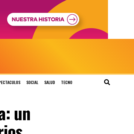
PECTACULOS
SOCIAL
SALUD
TECNO
a: un
rios