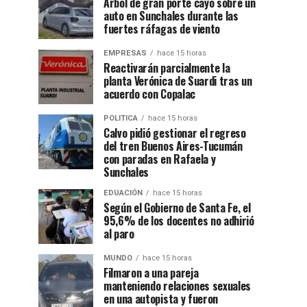
Árbol de gran porte cayó sobre un
auto en Sunchales durante las
fuertes ráfagas de viento
EMPRESAS
hace 15 horas
Reactivarán parcialmente la
planta Verónica de Suardi tras un
acuerdo con Copalac
POLITICA
hace 15 horas
Calvo pidió gestionar el regreso
del tren Buenos Aires-Tucumán
con paradas en Rafaela y
Sunchales
EDUACIÓN
hace 15 horas
Según el Gobierno de Santa Fe, el
95,6% de los docentes no adhirió
al paro
MUNDO
hace 15 horas
Filmaron a una pareja
manteniendo relaciones sexuales
en una autopista y fueron