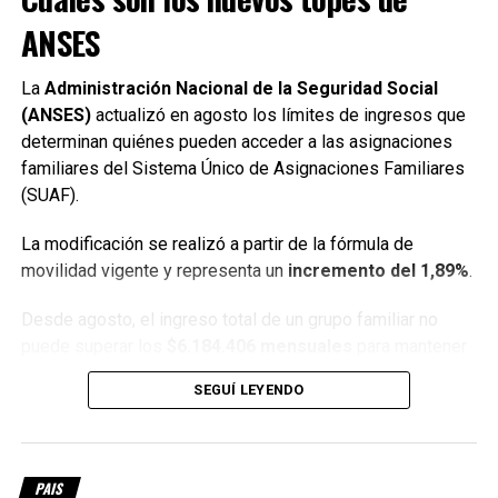
la violencia de género
ANSES
NO TE PIERDAS
Ganancias: oficializan la exención para alquileres de
La
Administración Nacional de la Seguridad Social
vivienda y venta de inmuebles en Argentina
(ANSES)
actualizó en agosto los límites de ingresos que
determinan quiénes pueden acceder a las asignaciones
familiares del Sistema Único de Asignaciones Familiares
(SUAF).
La modificación se realizó a partir de la fórmula de
movilidad vigente y representa un
incremento del 1,89%
.
Desde agosto, el ingreso total de un grupo familiar no
puede superar los
$6.184.406 mensuales
para mantener
el derecho a percibir las asignaciones.
SEGUÍ LEYENDO
Además, existe un límite individual de
$3.034.844 por
mes
. Esto significa que si uno de los integrantes del
grupo familiar supera ese monto, la familia queda excluida
PAIS