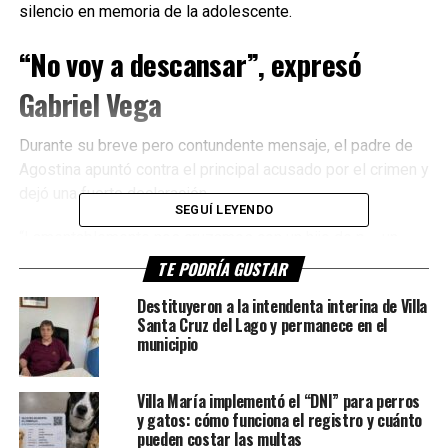
silencio en memoria de la adolescente.
“No voy a descansar”, expresó
Gabriel Vega
Durante su breve pero contundente mensaje, el padre de
Agostina apuntó contra el principal acusado por el crimen y
dejó una fuerte declaración.
SEGUÍ LEYENDO
“Lamentablemente nos cruzamos con un hijo de p…, un
enfermo, pero las vas a pagar”, expresó.
TE PODRÍA GUSTAR
Destituyeron a la intendenta interina de Villa
Además,
Santa Cruz del Lago y permanece en el
remarcó que
municipio
continuará
reclamando
Villa María implementó el “DNI” para perros
justicia por
y gatos: cómo funciona el registro y cuánto
su hija y
pueden costar las multas