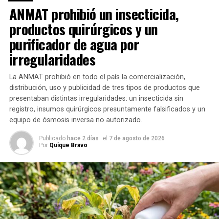
del SUAF, incluso cuando la suma de los ingresos de
ANMAT prohibió un insecticida,
todos sus integrantes sea inferior al tope general.
productos quirúrgicos y un
purificador de agua por
irregularidades
La ANMAT prohibió en todo el país la comercialización,
distribución, uso y publicidad de tres tipos de productos que
presentaban distintas irregularidades: un insecticida sin
registro, insumos quirúrgicos presuntamente falsificados y un
equipo de ósmosis inversa no autorizado.
Publicado
hace 2 días
el
7 de agosto de 2026
Por
Quique Bravo
Quiénes pueden acceder a las
asignaciones familiares
La actualización alcanza a distintos grupos de
beneficiarios de ANSES, entre ellos: