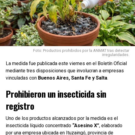
Trabajadores en relación de dependencia.
Monotributistas de las categorías habilitadas.
Titulares de la
Prestación por Desempleo
.
Jubilados y pensionados
que reciben
asignaciones familiares.
Foto: Productos prohibidos por la ANMAT tras detectar
irregularidades.
Beneficiarios de una
Aseguradora de Riesgos
La medida fue publicada este viernes en el Boletín Oficial
del Trabajo (ART)
.
mediante tres disposiciones que involucran a empresas
Excombatientes de Malvinas
que cobran
vinculadas con
Buenos Aires, Santa Fe y Salta
.
asignaciones.
Prohibieron un insecticida sin
En el caso de los monotributistas, quienes se encuentran
registro
inscriptos desde la
categoría I en adelante
no pueden
acceder a las asignaciones familiares.
Uno de los productos alcanzados por la medida es el
Qué pasa si uno de los integrantes
insecticida líquido concentrado
“Asesino X”
, elaborado
por una empresa ubicada en Ituzaingó, provincia de