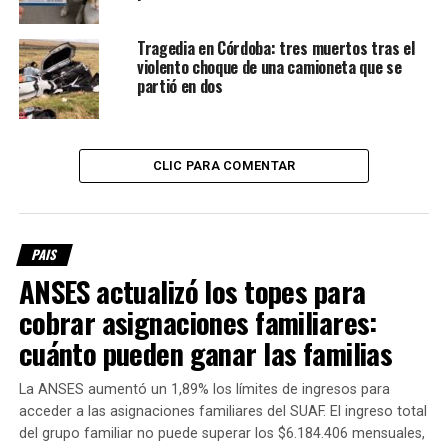
sostuvo que
no
Tragedia en Córdoba: tres muertos tras el
descansará
violento choque de una camioneta que se
hasta que
partió en dos
todos los
responsables estén detenidos.
El hallazgo del cuerpo de Agostina
CLIC PARA COMENTAR
Vega
PAIS
Los restos de la adolescente fueron encontrados el
sábado pasado en un descampado de la zona de
ANSES actualizó los topes para
Ampliación Ferreyra, en la ciudad de Córdoba, luego de
cobrar asignaciones familiares:
varios días de intensa búsqueda.
cuánto pueden ganar las familias
Según la investigación judicial, el cuerpo estaba dentro de
La ANSES aumentó un 1,89% los límites de ingresos para
un balde de pintura abandonado en el sector.
acceder a las asignaciones familiares del SUAF. El ingreso total
del grupo familiar no puede superar los $6.184.406 mensuales,
El caso generó una fuerte conmoción social tanto en