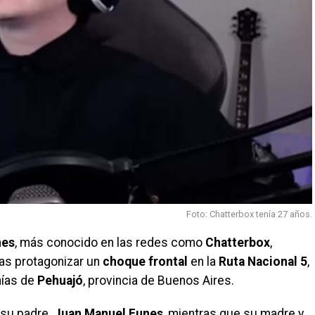
Foto: Chatterbox tenía 27 años.
nes
, más conocido en las redes como
Chatterbox
,
as protagonizar un
choque frontal
en la
Ruta Nacional 5
,
nías de
Pehuajó
, provincia de Buenos Aires.
 su padre,
Juan Manuel Funes
, mientras que su madre y