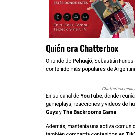
Quién era Chatterbox
Oriundo de
Pehuajó
, Sebastián Funes
contenido más populares de Argentina
Chatterbox tenía 
En su canal de
YouTube
, donde reuní
gameplays, reacciones y videos de h
Guys
y
The Backrooms Game
.
Además, mantenía una activa comuni
también compartía contenidos en
Tik