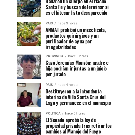
Hallaron un cuerpo en el riacho
Santa Fe y buscan determinar si
es el kitesurfista desaparecido
PAIS
hace 3 horas
ANMAT prohibió un insecticida,
productos quirúrgicos y un
purificador de agua por
irregularidades
PROVINCIA
hace 3 horas
Caso Jeremías Monzón: madre e
hija podrían ir juntas a un juicio
por jurado
PAIS
hace 4 horas
Destituyeron a la intendenta
interina de Villa Santa Cruz del
Lago y permanece en el municipio
POLITICA
hace 6 horas
El Senado aprobó la ley de
propiedad privada tras retirar los
cambios al Manejo del Fuego