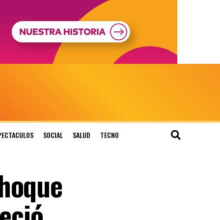
PECTACULOS
SOCIAL
SALUD
TECNO
choque
leció