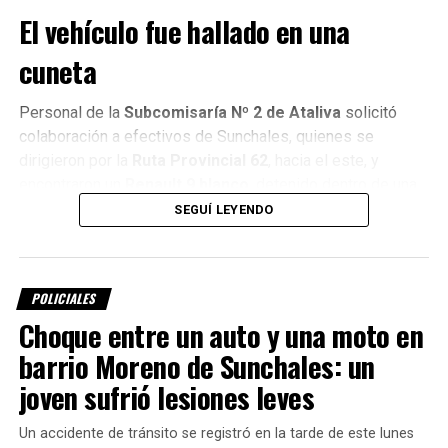
El vehículo fue hallado en una
cuneta
Personal de la
Subcomisaría Nº 2 de Ataliva
solicitó
colaboración a efectivos de Sunchales, quienes se
dirigieron por la
Ruta Provincial 62
, hacia el este, y
encontraron un
Renault 9 blanco
, detenido dentro de una
cuneta.
SEGUÍ LEYENDO
POLICIALES
Choque entre un auto y una moto en
barrio Moreno de Sunchales: un
joven sufrió lesiones leves
Un accidente de tránsito se registró en la tarde de este lunes