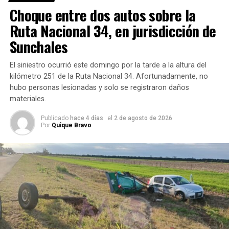
Choque entre dos autos sobre la
Mira el
video tras
Ruta Nacional 34, en jurisdicción de
ocurrido el
Sunchales
accidente
(Gentileza
El siniestro ocurrió este domingo por la tarde a la altura del
Mauricio
kilómetro 251 de la Ruta Nacional 34. Afortunadamente, no
Ibañez)
hubo personas lesionadas y solo se registraron daños
materiales.
Publicado
hace 4 días
el
2 de agosto de 2026
Por
Quique Bravo