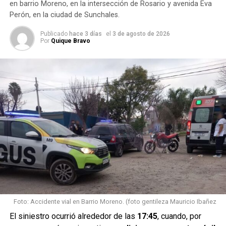
en barrio Moreno, en la intersección de Rosario y avenida Eva
Perón, en la ciudad de Sunchales.
En el lugar, una mujer mujer manifestó que,
su hijo de 15
Publicado
hace 3 días
el
3 de agosto de 2026
años y la pareja del adolescente, de 16 años
, habían
Por
Quique Bravo
retirado sin autorización el automóvil de su esposo y
posteriormente sufrieron el despiste.
Foto: Accidente vial en Barrio Moreno. (foto gentileza Mauricio Ibañez
Los adolescentes fueron
El siniestro ocurrió alrededor de las
17:45
, cuando, por