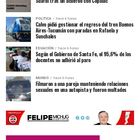
Suardi tras un acuerdo con Copalac
que trabajó en el lugar para establecer la mecánica del
accidente.
POLITICA
hace 6 horas
Calvo pidió gestionar el regreso del tren Buenos
Por Móvil Quique
Aires-Tucumán con paradas en Rafaela y
Sunchales
EDUACIÓN
hace 6 horas
Según el Gobierno de Santa Fe, el 95,6% de los
docentes no adhirió al paro
MUNDO
hace 6 horas
Filmaron a una pareja manteniendo relaciones
sexuales en una autopista y fueron multados