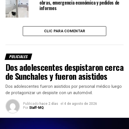
obras, emergencia económica y pedidos de
informes
CLIC PARA COMENTAR
En el interior se encontraron
papeles esparcidos por el
piso, cajones abiertos y distintas áreas revueltas
,
aunque
no se detectaron elementos faltantes
, lo que
hace suponer que el objetivo no habría sido el robo.
POLICIALES
Dos adolescentes despistaron cerca
Se desconoce por el momento si hay registros fílmicos o
de Sunchales y fueron asistidos
testigos que puedan aportar detalles sobre lo sucedido.
Dos adolescentes fueron asistidos por personal médico luego
Por Móvil
de protagonizar un despiste con un automóvil.
Quique
Publicado
hace 2 días
el
4 de agosto de 2026
Por
Staff-MQ