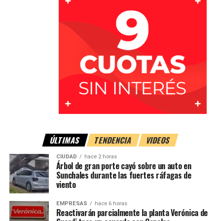
ÚLTIMAS
TENDENCIA
VIDEOS
Solo hubo daños materiales
CIUDAD
hace 2 horas
Árbol de gran porte cayó sobre un auto en
Como consecuencia de la colisión,
no se registraron
Sunchales durante las fuertes ráfagas de
viento
personas heridas
, mientras que ambos vehículos
sufrieron
daños materiales
.
EMPRESAS
hace 6 horas
Reactivarán parcialmente la planta Verónica de
Las actuaciones quedaron a cargo del personal policial,