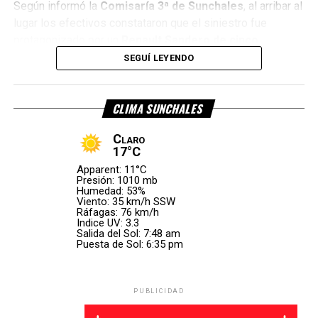
Según informó la
Comisaría 3ª de Sunchales
, al arribar al
lugar los efectivos constataron que el siniestro fue
protagonizado por un
Renault Sandero de cinco
puertas
, color gris, que trasladaba un
tráiler con una
SEGUÍ LEYENDO
piragua de color verde
, y un
Ford Fiesta LX
.
Por Móvil Quique
Por causas que son materia de investigación,
el Renault
CLIMA SUNCHALES
impactó con su parte delantera derecha contra el
Claro
Ford Fiesta
.
17°C
Apparent: 11°C
Presión: 1010 mb
Humedad: 53%
Viento: 35 km/h SSW
Ráfagas: 76 km/h
Indice UV: 3.3
Salida del Sol: 7:48 am
Puesta de Sol: 6:35 pm
PUBLICIDAD