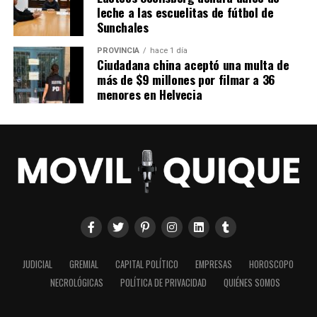
leche a las escuelitas de fútbol de
Sunchales
PROVINCIA
hace 1 día
Ciudadana china aceptó una multa de
más de $9 millones por filmar a 36
menores en Helvecia
JUDICIAL
GREMIAL
CAPITAL POLÍTICO
EMPRESAS
HOROSCOPO
NECROLÓGICAS
POLÍTICA DE PRIVACIDAD
QUIÉNES SOMOS