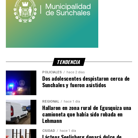
TENDENCIA
POLICIALES
hace 2 días
Dos adolescentes despistaron cerca de
Sunchales y fueron asistidos
REGIONAL
hace 1 día
Hallaron en zona rural de Egusquiza una
camioneta que había sido robada en
Lehmann
CIUDAD
hace 1 día
Lácteos Seelisberg donará dulce de