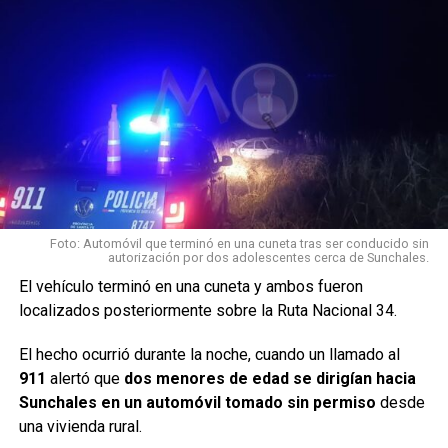
TEMAS RELACIONADOS:
API
DAÑOS
DESTACADO
ROBO
SUNCHALES
SIGUIENTE
Impactante vuelco en Barrio 9 de Julio: Coche
terminó dado vuelta tras chocar otro vehículo
estacionado
Foto: Automóvil que terminó en una cuneta tras ser conducido sin
autorización por dos adolescentes cerca de Sunchales.
NO TE PIERDAS
Robo en un local comercial de Sunchales: la alarma
El vehículo terminó en una cuneta y ambos fueron
activó un operativo nocturno
localizados posteriormente sobre la Ruta Nacional 34.
El hecho ocurrió durante la noche, cuando un llamado al
911
alertó que
dos menores de edad se dirigían hacia
Sunchales en un automóvil tomado sin permiso
desde
una vivienda rural.