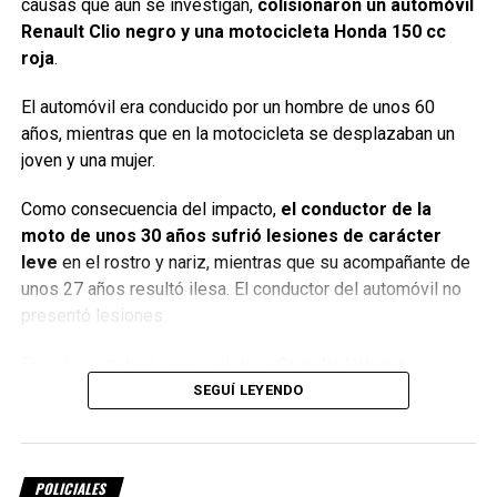
causas que aún se investigan,
colisionaron un automóvil
encontrados sobre la Ruta 34
Renault Clio negro y una motocicleta Honda 150 cc
roja
.
Tras un operativo de búsqueda, ambos menores fueron
localizados
a la altura de los kilómetros 253 y 254 de la
El automóvil era conducido por un hombre de unos 60
Ruta Nacional 34
, en jurisdicción de Sunchales.
años, mientras que en la motocicleta se desplazaban un
joven y una mujer.
Según informaron fuentes policiales, los adolescentes
confirmaron lo ocurrido y posteriormente fueron
Como consecuencia del impacto,
el conductor de la
trasladados por personal del
servicio de emergencias
moto de unos 30 años sufrió lesiones de carácter
107
al hospital local para recibir atención médica.
leve
en el rostro y nariz, mientras que su acompañante de
unos 27 años resultó ilesa. El conductor del automóvil no
No hubo denuncias penales
presentó lesiones.
De acuerdo con lo informado,
el propietario del vehículo
En el lugar trabajó personal de la
Guardia Urbana
decidió no presentar denuncia penal
por el hecho.
Sunchalense (GUS)
, el servicio de emergencias
107
,
SEGUÍ LEYENDO
trasladó al lesionado y efectivos de la
Policía
, quienes
Por Móvil Quique
realizaron las actuaciones correspondientes para
determinar la mecánica del accidente.
POLICIALES