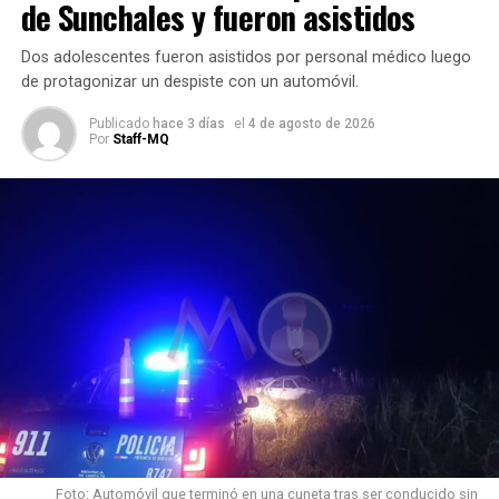
de Sunchales y fueron asistidos
Dos adolescentes fueron asistidos por personal médico luego
de protagonizar un despiste con un automóvil.
Publicado
hace 3 días
el
4 de agosto de 2026
Por
Staff-MQ
Información en desarrollo
Por el momento,
no se conocen oficialmente las
circunstancias en las que ocurrió el choque ni el
diagnóstico de la mujer trasladada
.
Desde
Móvil Quique
continuaremos informando a medida
que se conozcan nuevos datos oficiales.
Por Móvil Quique
Foto: Automóvil que terminó en una cuneta tras ser conducido sin