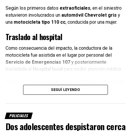
Según los primeros datos
extraoficiales
, en el siniestro
estuvieron involucrados un
automóvil Chevrolet gris
y
una
motocicleta tipo 110 cc
, conducida por una mujer.
Traslado al hospital
Como consecuencia del impacto, la conductora de la
motocicleta fue asistida en el lugar por personal del
Servicio de Emergencias 107
y posteriormente
trasladada al
Hospital local
para recibir atención médica.
En el sector trabajaron
efectivos policiales, personal de
la Guardia Urbana Sunchales y el servicio de
SEGUÍ LEYENDO
emergencias
, mientras se desarrollaban las actuaciones
correspondientes.
POLICIALES
Dos adolescentes despistaron cerca