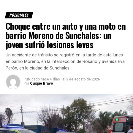
POLICIALES
Choque entre un auto y una moto en
barrio Moreno de Sunchales: un
joven sufrió lesiones leves
Un accidente de tránsito se registró en la tarde de este lunes
en barrio Moreno, en la intersección de Rosario y avenida Eva
Perón, en la ciudad de Sunchales.
En el lugar, una mujer mujer manifestó que,
su hijo de 15
Publicado
hace 4 días
el
3 de agosto de 2026
años y la pareja del adolescente, de 16 años
, habían
Por
Quique Bravo
retirado sin autorización el automóvil de su esposo y
posteriormente sufrieron el despiste.