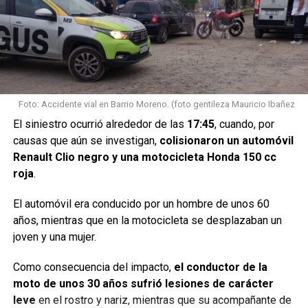
Foto: Accidente vial en Barrio Moreno. (foto gentileza Mauricio Ibañez
Los adolescentes fueron
El siniestro ocurrió alrededor de las
17:45
, cuando, por
causas que aún se investigan,
colisionaron un automóvil
encontrados sobre la Ruta 34
Renault Clio negro y una motocicleta Honda 150 cc
roja
.
Tras un operativo de búsqueda, ambos menores fueron
localizados
a la altura de los kilómetros 253 y 254 de la
El automóvil era conducido por un hombre de unos 60
Ruta Nacional 34
, en jurisdicción de Sunchales.
años, mientras que en la motocicleta se desplazaban un
joven y una mujer.
Según informaron fuentes policiales, los adolescentes
confirmaron lo ocurrido y posteriormente fueron
Como consecuencia del impacto,
el conductor de la
trasladados por personal del
servicio de emergencias
moto de unos 30 años sufrió lesiones de carácter
107
al hospital local para recibir atención médica.
leve
en el rostro y nariz, mientras que su acompañante de