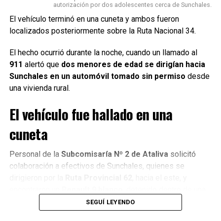
autorización por dos adolescentes cerca de Sunchales.
El vehículo terminó en una cuneta y ambos fueron
localizados posteriormente sobre la Ruta Nacional 34.
El hecho ocurrió durante la noche, cuando un llamado al
911
alertó que
dos menores de edad se dirigían hacia
Sunchales en un automóvil tomado sin permiso
desde
una vivienda rural.
El vehículo fue hallado en una
cuneta
Personal de la
Subcomisaría Nº 2 de Ataliva
solicitó
colaboración a efectivos de Sunchales, quienes se
dirigieron por la
Ruta Provincial 62
, hacia el este, y
encontraron un
Renault 9 blanco
, detenido dentro de una
cuneta.
SEGUÍ LEYENDO