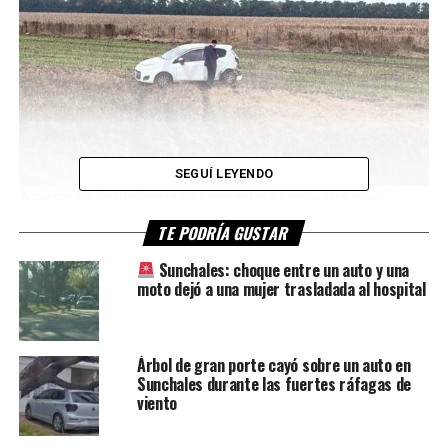
SEGUÍ LEYENDO
A pesar de la violencia del impacto, el siniestro dejó
únicamente daños materiales y no se reportaron personas
TE PODRÍA GUSTAR
heridas.
Sunchales: choque entre un auto y una
moto dejó a una mujer trasladada al hospital
Fuentes consultadas indicaron que la circulación sobre la
Ruta Nacional 34 no se encuentra interrumpida y el tránsito
se desarrolla con normalidad en el lugar.
Árbol de gran porte cayó sobre un auto en
Sunchales durante las fuertes ráfagas de
viento