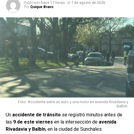
Publicado
hace 17 horas
el
7 de agosto de 2026
TEMAS RELACIONADOS:
ACCIDENTE VIAL
DESTACADO
Por
Quique Bravo
RUTA NACIONAL 34
SINIESTRO DE TRÁNSITO
SUNCHALES
SIGUIENTE
Sunchales: robaron una motocicleta en Barrio Hurra y
fue recuperada horas después
NO TE PIERDAS
Sunchales: detuvieron a dos hombres tras una
persecución y secuestraron una motocicleta
Foto: Accidente entre un auto y una moto en avenida Rivadavia y
Balbín.
Un
accidente de tránsito
se registró minutos antes de
las
9 de este viernes
en la intersección de
avenida
Rivadavia y Balbín
, en la ciudad de Sunchales.