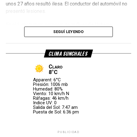
unos 27 años resultó ilesa. El conductor del automóvil no
No hubo denuncias penales
presentó lesiones.
De acuerdo con lo informado,
el propietario del vehículo
En el lugar trabajó personal de la
Guardia Urbana
decidió no presentar denuncia penal
por el hecho.
Sunchalense (GUS)
, el servicio de emergencias
107
,
SEGUÍ LEYENDO
trasladó al lesionado y efectivos de la
Policía
, quienes
Por Móvil Quique
realizaron las actuaciones correspondientes para
CLIMA SUNCHALES
determinar la mecánica del accidente.
Claro
Mira el video tras ocurrido el accidente
(Gentileza
8°C
Mauricio Ibañez)
Apparent: 6°C
Presión: 1006 mb
Humedad: 80%
Viento: 10 km/h N
Ráfagas: 46 km/h
Indice UV: 0
Salida del Sol: 7:47 am
Puesta de Sol: 6:36 pm
PUBLICIDAD