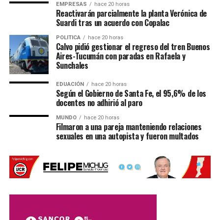
EMPRESAS
hace 20 horas
Reactivarán parcialmente la planta Verónica de
Las actuaciones quedaron a cargo del personal policial,
Suardi tras un acuerdo con Copalac
que trabajó en el lugar para establecer la mecánica del
POLITICA
hace 20 horas
accidente.
Calvo pidió gestionar el regreso del tren Buenos
Aires-Tucumán con paradas en Rafaela y
Por Móvil Quique
Sunchales
EDUACIÓN
hace 20 horas
Según el Gobierno de Santa Fe, el 95,6% de los
docentes no adhirió al paro
MUNDO
hace 20 horas
Filmaron a una pareja manteniendo relaciones
sexuales en una autopista y fueron multados