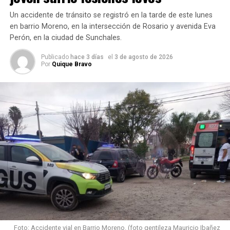
Robo en instalaciones del servicio de agua potable de
Sunchales: sustrajeron herramientas y equipos de
Un accidente de tránsito se registró en la tarde de este lunes
trabajo
en barrio Moreno, en la intersección de Rosario y avenida Eva
Perón, en la ciudad de Sunchales.
NO TE PIERDAS
En el lugar, una mujer mujer manifestó que,
su hijo de 15
Sunchales: detuvieron a dos jóvenes acusados de robarle
Publicado
hace 3 días
el
3 de agosto de 2026
años y la pareja del adolescente, de 16 años
, habían
a un ciclista
Por
Quique Bravo
retirado sin autorización el automóvil de su esposo y
posteriormente sufrieron el despiste.
Foto: Accidente vial en Barrio Moreno. (foto gentileza Mauricio Ibañez