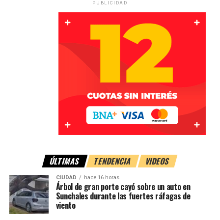
PUBLICIDAD
ÚLTIMAS
TENDENCIA
VIDEOS
Solo hubo daños materiales
CIUDAD
hace 16 horas
Árbol de gran porte cayó sobre un auto en
Como consecuencia de la colisión,
no se registraron
Sunchales durante las fuertes ráfagas de
viento
personas heridas
, mientras que ambos vehículos
sufrieron
daños materiales
.