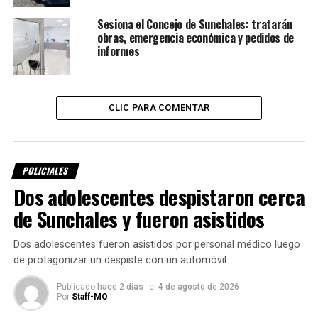
Sesiona el Concejo de Sunchales: tratarán
obras, emergencia económica y pedidos de
informes
CLIC PARA COMENTAR
POLICIALES
Dos adolescentes despistaron cerca
El hecho habría ocurrido durante el
de Sunchales y fueron asistidos
domingo
Dos adolescentes fueron asistidos por personal médico luego
de protagonizar un despiste con un automóvil.
Las primeras versiones indican que el episodio habría
ocurrido durante la jornada del domingo, en medio de las
Publicado
hace 2 días
el
4 de agosto de 2026
lluvias y las malas condiciones climáticas que afectaron a
Por
Staff-MQ
Sunchales durante gran parte de la mañana. El carribar