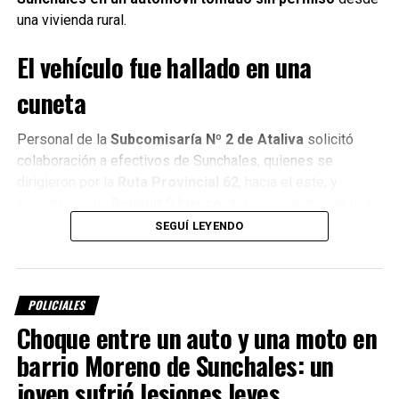
una vivienda rural.
El vehículo fue hallado en una
cuneta
Personal de la
Subcomisaría Nº 2 de Ataliva
solicitó
colaboración a efectivos de Sunchales, quienes se
Por el momento no se conocieron mayores precisiones
dirigieron por la
Ruta Provincial 62
, hacia el este, y
sobre la investigación ni sobre posibles sospechosos
encontraron un
Renault 9 blanco
, detenido dentro de una
vinculados al hecho.
cuneta.
SEGUÍ LEYENDO
⚠️ Información extraoficial. Noticia en desarrollo.
Por Móvil Quique
POLICIALES
Choque entre un auto y una moto en
TEMAS RELACIONADOS:
CARRIBAR
DESTACADO
ROBO
barrio Moreno de Sunchales: un
SUNCHALES
joven sufrió lesiones leves
SIGUIENTE