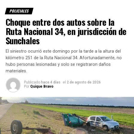
determinar la mecánica del accidente.
POLICIALES
Choque entre dos autos sobre la
🎥Mira el video tras ocurrido el accidente
(Gentileza
Mauricio Ibañez)
Ruta Nacional 34, en jurisdicción de
Sunchales
El siniestro ocurrió este domingo por la tarde a la altura del
kilómetro 251 de la Ruta Nacional 34. Afortunadamente, no
hubo personas lesionadas y solo se registraron daños
materiales.
Publicado
hace 4 días
el
2 de agosto de 2026
Por
Quique Bravo