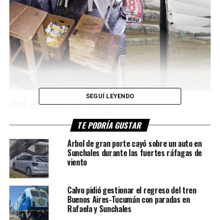
SEGUÍ LEYENDO
Qué elementos fueron robados
Hasta el momento no trascendió oficialmente qué
TE PODRÍA GUSTAR
elementos fueron sustraídos, aunque se trataría de
Árbol de gran porte cayó sobre un auto en
objetos relacionados con la actividad gastronómica del
Sunchales durante las fuertes ráfagas de
carribar. El faltante aún se encuentra siendo verificado por
viento
los responsables del emprendimiento.
Calvo pidió gestionar el regreso del tren
Además del robo, los delincuentes ocasionaron
Buenos Aires-Tucumán con paradas en
importantes daños materiales en la estructura durante el
Rafaela y Sunchales
ingreso.