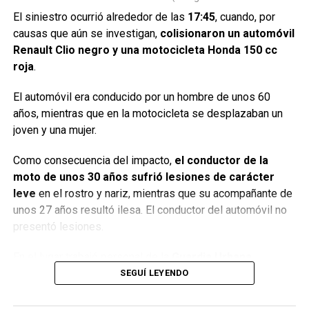
Los adolescentes fueron
El siniestro ocurrió alrededor de las
17:45
, cuando, por
causas que aún se investigan,
colisionaron un automóvil
encontrados sobre la Ruta 34
Renault Clio negro y una motocicleta Honda 150 cc
roja
.
Tras un operativo de búsqueda, ambos menores fueron
localizados
a la altura de los kilómetros 253 y 254 de la
El automóvil era conducido por un hombre de unos 60
Ruta Nacional 34
, en jurisdicción de Sunchales.
años, mientras que en la motocicleta se desplazaban un
joven y una mujer.
Según informaron fuentes policiales, los adolescentes
confirmaron lo ocurrido y posteriormente fueron
Como consecuencia del impacto,
el conductor de la
trasladados por personal del
servicio de emergencias
moto de unos 30 años sufrió lesiones de carácter
107
al hospital local para recibir atención médica.
leve
en el rostro y nariz, mientras que su acompañante de
unos 27 años resultó ilesa. El conductor del automóvil no
No hubo denuncias penales
presentó lesiones.
De acuerdo con lo informado,
el propietario del vehículo
En el lugar trabajó personal de la
Guardia Urbana
decidió no presentar denuncia penal
por el hecho.
Sunchalense (GUS)
, el servicio de emergencias
107
,
SEGUÍ LEYENDO
trasladó al lesionado y efectivos de la
Policía
, quienes
Por Móvil Quique
realizaron las actuaciones correspondientes para