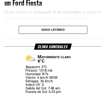
un Ford Fiesta
Según informó la
Comisaría 3ª de Sunchales
, al arribar al
lugar los efectivos constataron que el siniestro fue
protagonizado por un
Renault Sandero de cinco
puertas
, color gris, que trasladaba un
tráiler con una
SEGUÍ LEYENDO
piragua de color verde
, y un
Ford Fiesta LX
.
Por causas que son materia de investigación,
el Renault
CLIMA SUNCHALES
impactó con su parte delantera derecha contra el
Mayormente claro
Ford Fiesta
.
6°C
Apparent: 3°C
Presión: 1018 mb
Humedad: 81%
Viento: 6 km/h WSW
Ráfagas: 36 km/h
Indice UV: 0
Salida del Sol: 7:48 am
Puesta de Sol: 6:35 pm