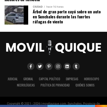
CIUDAD
hace 16 horas
Árbol de gran porte cayó sobre un auto
en Sunchales durante las fuertes
ráfagas de viento
JUDICIAL
GREMIAL
CAPITAL POLÍTICO
EMPRESAS
HOROSCOPO
NECROLÓGICAS
POLÍTICA DE PRIVACIDAD
QUIÉNES SOMOS
Copyright © 2021 - 2026 | movilquique.com. Sunchales, Provincia de