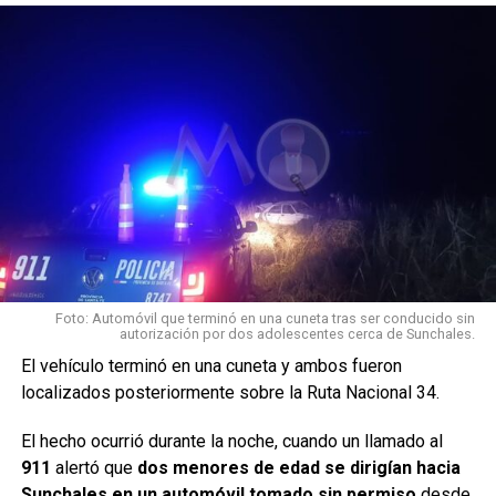
estaba en el lugar ya que se iba a realizar un evento
deportivo organizado por otra institución de Sunchales,
En este
caso el club
Unión cedió
el espacio
para que se
lleve
adelante
ese evento,
pero fue
Foto: Automóvil que terminó en una cuneta tras ser conducido sin
suspendido
autorización por dos adolescentes cerca de Sunchales.
por las
El vehículo terminó en una cuneta y ambos fueron
lluvias del finde semana.
localizados posteriormente sobre la Ruta Nacional 34.
El hecho ocurrió durante la noche, cuando un llamado al
911
alertó que
dos menores de edad se dirigían hacia
Sunchales en un automóvil tomado sin permiso
desde