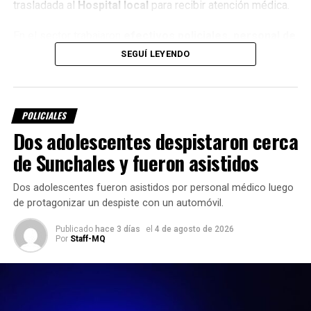
trasladada al
Hospital local
para recibir atención médica.
En el sector trabajaron
efectivos policiales, personal de
la Guardia Urbana Sunchales y el servicio de
SEGUÍ LEYENDO
emergencias
, mientras se desarrollaban las actuaciones
correspondientes.
POLICIALES
Dos adolescentes despistaron cerca
de Sunchales y fueron asistidos
Dos adolescentes fueron asistidos por personal médico luego
de protagonizar un despiste con un automóvil.
Publicado
hace 3 días
el
4 de agosto de 2026
Por
Staff-MQ
Información en desarrollo