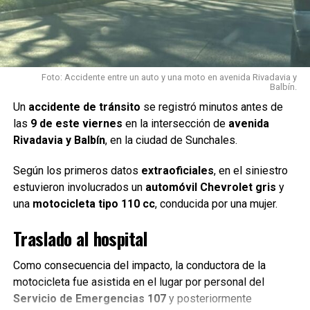
NO TE PIERDAS
Tres jovencitas menores, robaron una moto y el GAT la
recuperó
Foto: Accidente entre un auto y una moto en avenida Rivadavia y
Balbín.
Un
accidente de tránsito
se registró minutos antes de
las
9 de este viernes
en la intersección de
avenida
Rivadavia y Balbín
, en la ciudad de Sunchales.
Según los primeros datos
extraoficiales
, en el siniestro
estuvieron involucrados un
automóvil Chevrolet gris
y
una
motocicleta tipo 110 cc
, conducida por una mujer.
Traslado al hospital
Como consecuencia del impacto, la conductora de la
motocicleta fue asistida en el lugar por personal del
Servicio de Emergencias 107
y posteriormente