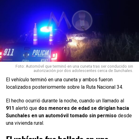
Por el momento,
no se conocen oficialmente las
circunstancias en las que ocurrió el choque ni el
diagnóstico de la mujer trasladada
.
Desde
Móvil Quique
continuaremos informando a medida
que se conozcan nuevos datos oficiales.
Por Móvil Quique
Foto: Automóvil que terminó en una cuneta tras ser conducido sin
autorización por dos adolescentes cerca de Sunchales.
El vehículo terminó en una cuneta y ambos fueron
localizados posteriormente sobre la Ruta Nacional 34.
El hecho ocurrió durante la noche, cuando un llamado al
911
alertó que
dos menores de edad se dirigían hacia
Sunchales en un automóvil tomado sin permiso
desde
una vivienda rural.