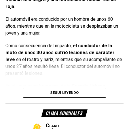
roja
.
Tras un operativo de búsqueda, ambos menores fueron
localizados
a la altura de los kilómetros 253 y 254 de la
El automóvil era conducido por un hombre de unos 60
Ruta Nacional 34
, en jurisdicción de Sunchales.
años, mientras que en la motocicleta se desplazaban un
joven y una mujer.
Según informaron fuentes policiales, los adolescentes
confirmaron lo ocurrido y posteriormente fueron
Como consecuencia del impacto,
el conductor de la
trasladados por personal del
servicio de emergencias
moto de unos 30 años sufrió lesiones de carácter
107
al hospital local para recibir atención médica.
leve
en el rostro y nariz, mientras que su acompañante de
unos 27 años resultó ilesa. El conductor del automóvil no
No hubo denuncias penales
presentó lesiones.
De acuerdo con lo informado,
el propietario del vehículo
En el lugar trabajó personal de la
Guardia Urbana
decidió no presentar denuncia penal
por el hecho.
Sunchalense (GUS)
, el servicio de emergencias
107
,
SEGUÍ LEYENDO
trasladó al lesionado y efectivos de la
Policía
, quienes
Por Móvil Quique
realizaron las actuaciones correspondientes para
CLIMA SUNCHALES
determinar la mecánica del accidente.
Claro
Mira el