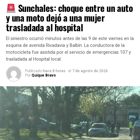
Sunchales: choque entre un auto
embrague
de
y una moto dejó a una mujer
transmisión por cadena de cinco marchas; frenos
trasladada al hospital
delanteros a disco y traseros disco o tambor; luces led;
dos bocinas; baulera; protecciones laterales; equipamiento
El siniestro ocurrió minutos antes de las 9 de este viernes en la
lumínico; sirena y sistema Tetra encriptado.
esquina de avenida Rivadavia y Balbín. La conductora de la
motocicleta fue asistida por el servicio de emergencias 107 y
Las 2 motocicletas se encuentran ya en la Comisaría nº3.
trasladada al Hospital local.
Publicado
hace 8 horas
el
7 de agosto de 2026
Por
Quique Bravo
Por Móvil Quique / Datos de Elvio Saravia
TEMAS RELACIONADOS:
SIGUIENTE
Accidente con lesionados en la esquina de Mitri y
Richieri