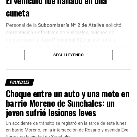
El vehículo fue hallado en una
cuneta
Personal de la
Subcomisaría Nº 2 de Ataliva
solicitó
colaboración a efectivos de Sunchales, quienes se
dirigieron por la
Ruta Provincial 62
, hacia el este, y
encontraron un
Renault 9 blanco
, detenido dentro de una
cuneta.
SEGUÍ LEYENDO
POLICIALES
Choque entre un auto y una moto en
barrio Moreno de Sunchales: un
joven sufrió lesiones leves
Un accidente de tránsito se registró en la tarde de este lunes
en barrio Moreno, en la intersección de Rosario y avenida Eva
Perón, en la ciudad de Sunchales.