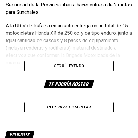
Seguridad de la Provincia, iban a hacer entrega de 2 motos
para Sunchales.
A la UR V de Rafaela en un acto entregaron un total de 15
motocicletas Honda XR de 250 cc. y de tipo enduro, junto a
igual cantidad de cascos y 8 packs de equipamiento
(incluyen coderas y rodilleras), material destinado a
efectivos que conforman la Brigada Motorizada de la
misma Unidad en el departamento Castellanos.
SEGUÍ LEYENDO
Cada uno de
TE PODRÍA GUSTAR
los
vehículos
dispone de
arranque
CLIC PARA COMENTAR
eléctrico;
inyección
electrónica o
POLICIALES
carburador;