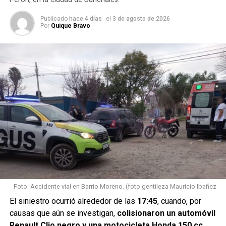
En el lugar, una mujer mujer manifestó que,
su hijo de 15
Publicado
hace 4 días
el
3 de agosto de 2026
años y la pareja del adolescente, de 16 años
, habían
Por
Quique Bravo
retirado sin autorización el automóvil de su esposo y
posteriormente sufrieron el despiste.
Foto: Accidente vial en Barrio Moreno. (foto gentileza Mauricio Ibañez
Los adolescentes fueron
El siniestro ocurrió alrededor de las
17:45
, cuando, por
causas que aún se investigan,
colisionaron un automóvil
encontrados sobre la Ruta 34
Renault Clio negro y una motocicleta Honda 150 cc