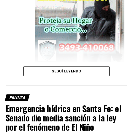
24 familias accedieron a su vivienda
SEGUÍ LEYENDO
propia
Las viviendas inauguradas en
Suardi
forman parte de un
POLITICA
proyecto ubicado en la manzana delimitada por las calles
Emergencia hídrica en Santa Fe: el
San Martín, Santiago Gilli, Mario Locatelli y Pasaje
Senado dio media sanción a la ley
Público
.
por el fenómeno de El Niño
Las unidades corresponden al
prototipo compacto de