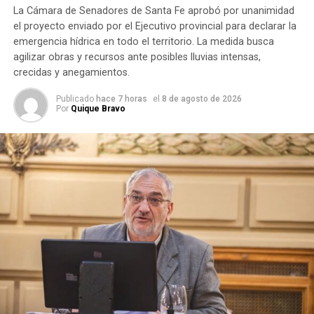
dos dormitorios
y cuentan con
calefones solares
.
La Cámara de Senadores de Santa Fe aprobó por unanimidad
el proyecto enviado por el Ejecutivo provincial para declarar la
La obra, que se encontraba paralizada al inicio de la actual
emergencia hídrica en todo el territorio. La medida busca
agilizar obras y recursos ante posibles lluvias intensas,
gestión provincial, pudo ser finalizada con una inversión
crecidas y anegamientos.
superior a los
$2.000 millones
.
Publicado
hace 7 horas
el
8 de agosto de 2026
Por
Quique Bravo