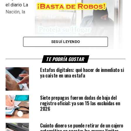
el diario La
Nación, la
SEGUÍ LEYENDO
TE PODRÍA GUSTAR
Estafas digitales: qué hacer de inmediato si
ya caíste en una estafa
determinación fue tomada por el presidente Luiz Inácio
Lula da Silva, molesto por recientes declaraciones y
publicaciones del presidente Javier Milei sobre
Siete prepagas fueron dadas de baja del
Venezuela. El conflicto se agravó luego de un posteo del
registro oficial: ya son 15 las excluidas en
mandatario argentino en redes sociales en el que respaldó
2026
la presión de Estados Unidos sobre Nicolás Maduro y
cerró con una imagen de Lula junto al líder chavista,
Cuánto dinero se puede retirar de un cajero
interpretada en Brasil como una provocación directa.
automático en agosto: los nuevos límites