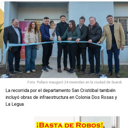
SIGUIENTE
Sunchales recibirá $613 millones de recursos
provinciales para obras y equipamiento en 2026
NO TE PIERDAS
Milei desembarca en Jesús María: será su primera
salida al interior del país en 2026
Foto: Pullaro inauguró 24 viviendas en la ciudad de Suardi.
La recorrida por el departamento San Cristóbal también
incluyó obras de infraestructura en Colonia Dos Rosas y
La Legua.