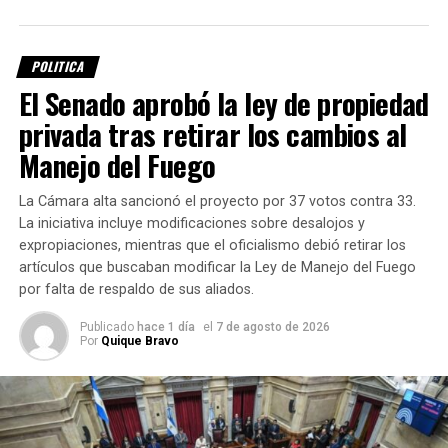
Estabilizado granular.
Espacios verdes.
POLITICA
El Senado aprobó la ley de propiedad
intervenciones previstas se encuentran:
Durante el acto, el intendente de Suardi,
Leandro
privada tras retirar los cambios al
Gastaldi
, destacó la importancia de la finalización de las
Obras hidráulicas.
viviendas para las familias beneficiarias y valoró la
Manejo del Fuego
decisión de la Provincia de completar un proyecto que
Limpieza de canales.
había quedado paralizado.
La Cámara alta sancionó el proyecto por 37 votos contra 33.
Movimientos de suelo.
La iniciativa incluye modificaciones sobre desalojos y
Pullaro destacó la inversión
expropiaciones, mientras que el oficialismo debió retirar los
Construcción de terraplenes y defensas.
artículos que buscaban modificar la Ley de Manejo del Fuego
provincial
Canalizaciones y alteos.
por falta de respaldo de sus aliados.
Mejoramiento de caminos rurales.
Publicado
hace 1 día
el
7 de agosto de 2026
Durante la inauguración,
Maximiliano Pullaro
resaltó la
Por
Quique Bravo
Otras obras necesarias para prevenir o afrontar
política de obra pública de su gestión y afirmó que las
contingencias hídricas.
inversiones son posibles a partir de una administración
que definió como “austera, eficiente y honesta”.
El proyecto también contempla la posibilidad de crear
fondos de emergencia
y agilizar determinados