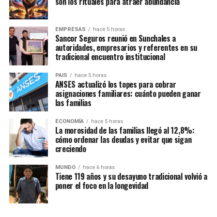
son los rituales para atraer abundancia
La nueva normativa busca establecer procedimientos más
que generen daños en zonas urbanas y rurales.
provincial y destacó los recursos obtenidos a través de
ágiles para los desalojos y modificar las condiciones
programas como
Caminos Productivos y FANI
, que
relacionadas con las expropiaciones.
Con información de Equipo de Trabajo – Senador
EMPRESAS
hace 5 horas
permitieron concretar diferentes obras.
Sancor Seguros reunió en Sunchales a
Provincial Alcides Calvo
El Gobierno retiró los cambios al Manejo
autoridades, empresarios y referentes en su
Con información de Radio Belgrano de Suardi
tradicional encuentro institucional
del Fuego
PAIS
hace 5 horas
ANSES actualizó los topes para cobrar
Uno de los principales obstáculos para el oficialismo fue
asignaciones familiares: cuánto pueden ganar
la propuesta de modificar la legislación sobre incendios.
las familias
La iniciativa original planteaba cambios a la
Ley de
ECONOMÍA
hace 5 horas
Manejo del Fuego
La morosidad de las familias llegó al 12,8%:
, vigente desde 2020, que establece
cómo ordenar las deudas y evitar que sigan
restricciones para modificar durante determinados
creciendo
períodos el uso de terrenos afectados por incendios.
MUNDO
hace 6 horas
Ante la falta de consenso entre los sectores dialoguistas,
Tiene 119 años y su desayuno tradicional volvió a
poner el foco en la longevidad
el oficialismo decidió
eliminar ese capítulo del
proyecto
.