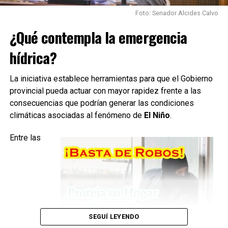
Foto: Senador Alcides Calvo
¿Qué contempla la emergencia
hídrica?
La iniciativa establece herramientas para que el Gobierno
provincial pueda actuar con mayor rapidez frente a las
El proyecto también contempló infraestructura
consecuencias que podrían generar las condiciones
complementaria, entre ella:
climáticas asociadas al fenómeno de
El Niño
.
Entre las
Red eléctrica de baja tensión.
Alumbrado público.
Red vial.
Desagües pluviales.
Cordón cuneta.
SEGUÍ LEYENDO
Veredas peatonales y rampas.