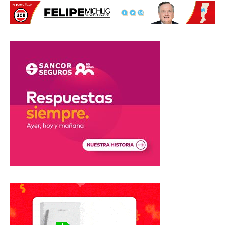
Entre quienes rechazaban las modificaciones se
encontraban senadores de distintos bloques y espacios
provinciales, entre ellos representantes de la UCR, PRO,
Provincias Unidas, Santa Cruz, Misiones y otros sectores.
También quedó afuera la extranjerización
de tierras
El otro cambio importante se había producido antes de la
sesión.
El oficialismo había decidido retirar el
capítulo referido a
la venta de tierras a extranjeros
, uno de los puntos que
había generado mayor discusión durante el tratamiento del
proyecto.
De esta manera, la ley finalmente aprobada quedó limitada
a los capítulos que lograron reunir el respaldo necesario
en el Senado.