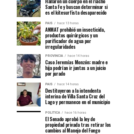
Hallaron un cuerpo en el riacho
Santa Fe y buscan determinar si
es el kitesurfista desaparecido
PAIS
hace 13 horas
ANMAT prohibió un insecticida,
productos quirúrgicos y un
purificador de agua por
irregularidades
PROVINCIA
hace 14 horas
Caso Jeremías Monzón: madre e
hija podrían ir juntas a un juicio
por jurado
PAIS
hace 14 horas
Destituyeron a la intendenta
interina de Villa Santa Cruz del
Lago y permanece en el municipio
POLITICA
hace 16 horas
El Senado aprobó la ley de
propiedad privada tras retirar los
cambios al Manejo del Fuego