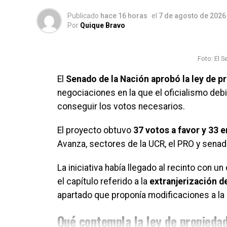
Publicado
hace 16 horas
el
7 de agosto de 2026
Por
Quique Bravo
Foto: El 
El
Senado de la Nación aprobó la ley de p
negociaciones en la que el oficialismo debió 
conseguir los votos necesarios.
El proyecto obtuvo
37 votos a favor y 33 
Avanza, sectores de la UCR, el PRO y senad
La iniciativa había llegado al recinto con u
el capítulo referido a la
extranjerización de
apartado que proponía modificaciones a la
Qué contempla la ley de propiedad