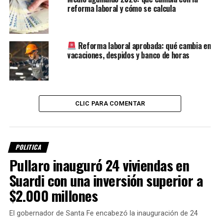
reforma laboral y cómo se calcula
Uno de los ejes centrales de la reforma es el nuevo
esquema de indemnizaciones por despido sin causa.
La normativa establece que el monto se calculará
Reforma laboral aprobada: qué cambia en
únicamente sobre la
remuneración mensual, normal y
vacaciones, despidos y banco de horas
habitual
, excluyendo conceptos como aguinaldo,
vacaciones proporcionales y otros adicionales no
mensuales.
CLIC PARA COMENTAR
Además, se
crea el
Fondo de
Asistencia
POLITICA
Laboral
Pullaro inauguró 24 viviendas en
(FAL)
, que
Suardi con una inversión superior a
funcionará
$2.000 millones
como un
sistema de
El gobernador de Santa Fe encabezó la inauguración de 24
respaldo