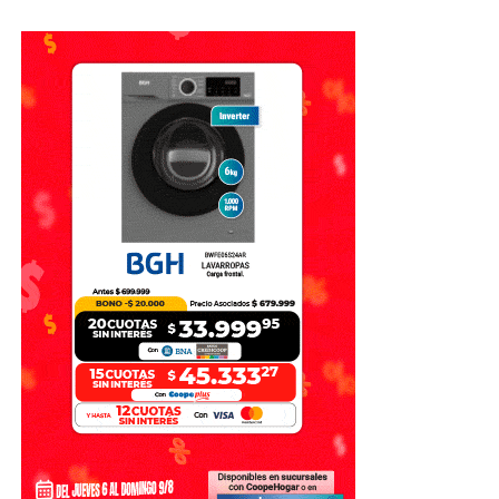
proyecto.
De esta manera, la ley finalmente aprobada quedó limitada
a los capítulos que lograron reunir el respaldo necesario
en el Senado.
Con información de Sin Mordaza