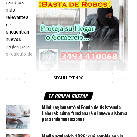
cambios
más
relevantes
se
encuentran
nuevas
reglas para
el cálculo de
SEGUÍ LEYENDO
indemnizaciones, la creación de un sistema de fondo de
asistencia, modificaciones en el recibo de sueldo, el
régimen de vacaciones y la implementación del banco de
TE PODRÍA GUSTAR
horas.
Milei reglamentó el Fondo de Asistencia
Laboral: cómo funcionará el nuevo sistema
Indemnizaciones: cómo cambia el
para indemnizaciones
sistema
Medio aguinaldo 2026: qué cambia con la