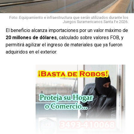
Con esta instancia cumplida, la Fiscalía considera que la
causa está en condiciones de avanzar hacia la
etapa
Foto: Equipamiento e infraestructura que serán utilizados durante los
Juegos Suramericanos Santa Fe 2026.
preliminar al juicio
.
El beneficio alcanza importaciones por un valor máximo de
Madre e hija, en una misma
20 millones de dólares
, calculado sobre valores FOB, y
permitirá agilizar el ingreso de materiales que ya fueron
acusación
adquiridos en el exterior.
Milagros A. está imputada como
coautora de homicidio
calificado por el concurso premeditado de dos o más
personas, ensañamiento y alevosía
.
Su madre,
Nadia Juárez
, está imputada como
partícipe
secundaria
del mismo hecho.
A pesar de que se trata de una imputada menor de edad y
otra mayor, la Fiscalía sostiene que ambas deberían
enfrentar
un único juicio
, para que sus respectivas
responsabilidades sean analizadas dentro del mismo