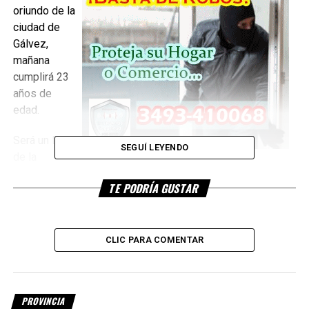
oriundo de la
ciudad de
Gálvez,
mañana
cumplirá 23
años de
edad.
Será un Día
SEGUÍ LEYENDO
de la
Bandera que pasará internado en el hospital Cullen de la
TE PODRÍA GUSTAR
capital provincial, luchando por su vida porque su suegra le
pegó un tiro en el abdomen, el proyectil rozó la columna
vertebral y ahora su estado de salud es delicado.
CLIC PARA COMENTAR
Da cuenta
hoy el sitio
online de
PROVINCIA
Radio Eme