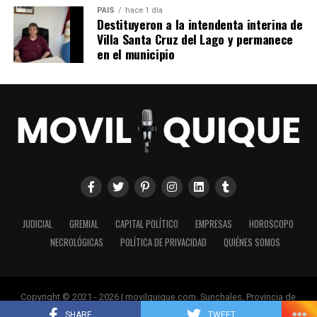
PAIS
hace 1 día
Destituyeron a la intendenta interina de
Villa Santa Cruz del Lago y permanece
en el municipio
JUDICIAL
GREMIAL
CAPITAL POLÍTICO
EMPRESAS
HOROSCOPO
NECROLÓGICAS
POLÍTICA DE PRIVACIDAD
QUIÉNES SOMOS
Copyright © 2021 - 2026 | movilquique.com. Sunchales, Provincia de
Santa Fe.
SHARE
TWEET