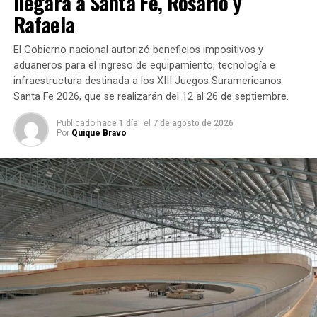
llegará a Santa Fe, Rosario y
Rafaela
Durante la audiencia se realizó una modificación sobre la
descripción de los hechos atribuidos a
Milagros A., de 16
El Gobierno nacional autorizó beneficios impositivos y
años
, quien está imputada como coautora del homicidio.
aduaneros para el ingreso de equipamiento, tecnología e
infraestructura destinada a los XIII Juegos Suramericanos
Según
Santa Fe 2026, que se realizarán del 12 al 26 de septiembre.
explicó
Cecchini, la
Publicado
hace 1 día
el
7 de agosto de 2026
Por
Quique Bravo
Fiscalía
realizó una
corrección
relacionada
con el
momento en
que se
produjo el
fallecimiento de Jeremías. El ajuste no modificó
sustancialmente la acusación, sino que precisó ese
aspecto de la investigación.