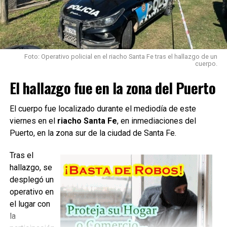
a dejar las prendas en la casa de su novia.
Así las cosas, cuando fue a entregar una campera que se
había olvidado, la madre de su novia salió a la vereda y
abrió fuego sin mediar palabras.
Foto: Operativo policial en el riacho Santa Fe tras el hallazgo de un
cuerpo.
«Cuando fue a llevarle una campera salió de la casa y le
El hallazgo fue en la zona del Puerto
disparó sin decirle nada”, dijo Patricia, madre del joven
baleado. .
El cuerpo fue localizado durante el mediodía de este
viernes en el
riacho Santa Fe
, en inmediaciones del
Los novios ya «estaban juntados y vivían en mi casa»
Puerto, en la zona sur de la ciudad de Santa Fe.
sostuvo Patricia, que conoce a su consuegra pero no tiene
relación.
Tras el
hallazgo, se
Y al respecto sentenció «solamente es un ‘hola ¿qué tal?'».
desplegó un
operativo en
el lugar con
Fuente: La Opinión
la