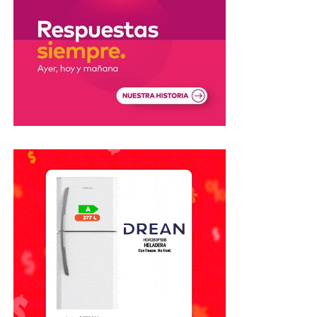
Los Juegos tendrán sedes en Santa
Fe, Rosario y Rafaela
Los
XIII Juegos Suramericanos Santa Fe 2026
se
desarrollarán entre el
12 y el 26 de septiembre
en las
ciudades de
Santa Fe, Rosario y Rafaela
.
El evento es considerado uno de los principales
acontecimientos deportivos que se realizarán en el país
durante 2026 y reunirá competencias de distintas
disciplinas bajo los valores olímpicos de amistad, respeto
y excelencia.
El decreto establece además que la
Agencia de
Recaudación y Control Aduanero (ARCA)
deberá
realizar los controles correspondientes para garantizar
que los bienes ingresados con estos beneficios sean
utilizados exclusivamente para los fines previstos en la