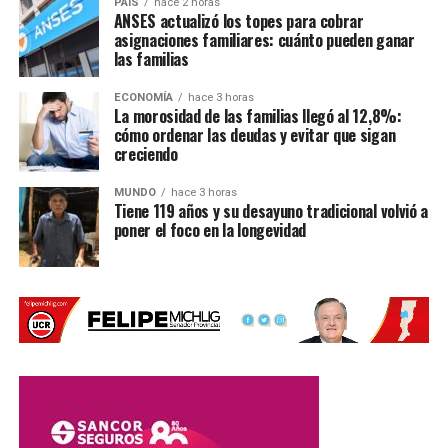
PAIS
hace 2 horas
ANSES actualizó los topes para cobrar
Fe
asignaciones familiares: cuánto pueden ganar
las familias
Desde el Gobierno santafesino esperaban la publicación
del decreto para agilizar el ingreso de materiales que ya
ECONOMÍA
hace 3 horas
La morosidad de las familias llegó al 12,8%:
fueron adquiridos.
cómo ordenar las deudas y evitar que sigan
creciendo
Una parte del equipamiento
ya se encuentra en
territorio santafesino
, mientras que otras cargas
MUNDO
hace 3 horas
Tiene 119 años y su desayuno tradicional volvió a
permanecen en tránsito. Algunas demoras estuvieron
poner el foco en la longevidad
relacionadas con las condiciones climáticas.
Entre los materiales que todavía deben llegar hay
equipamiento para atletismo que es trasladado por cuatro
camiones y que sufrió demoras debido a las nevadas en
la Cordillera de los Andes.
También se esperan productos provenientes de
China
,
principalmente indumentaria y tecnología.