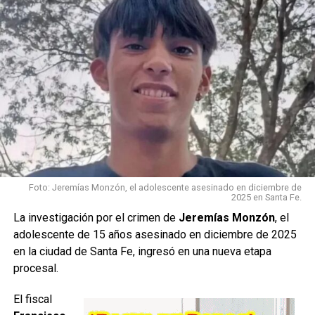
Los
investigadores trabajan en el lugar para avanzar con las
Foto: Jeremías Monzón, el adolescente asesinado en diciembre de
2025 en Santa Fe.
pericias correspondientes y determinar si existe relación
La investigación por el crimen de
Jeremías Monzón
, el
con la desaparición del deportista.
adolescente de 15 años asesinado en diciembre de 2025
en la ciudad de Santa Fe, ingresó en una nueva etapa
La información se encuentra en desarrollo.
Se
procesal.
aguardan datos oficiales sobre la identidad de la persona
encontrada y las circunstancias del hallazgo.
El fiscal