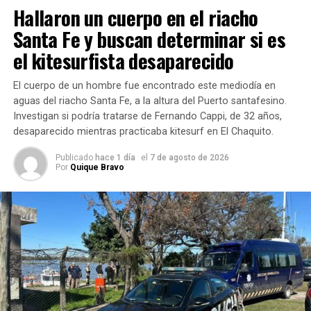
Hallaron un cuerpo en el riacho
que cuando
llegó al
Santa Fe y buscan determinar si es
nosocomio
el kitesurfista desaparecido
local tuvo
que ser
El cuerpo de un hombre fue encontrado este mediodía en
intervenido
aguas del riacho Santa Fe, a la altura del Puerto santafesino.
de urgencia,
Investigan si podría tratarse de Fernando Cappi, de 32 años,
perdió 2,5 litros de sangre y está conectado a un
desaparecido mientras practicaba kitesurf en El Chaquito.
respirador artificial, en la unidad coronaria del hospital.
Publicado
hace 1 día
el
7 de agosto de 2026
Por
Quique Bravo
INICIO DEL SUCESO
Todo comenzó porque la novia de Jorge, una adolescente
de 14 años de edad, le regaló ropa para su cumpleaños
(se la entregó de manera anticipada), luego de una
discusión que los jóvenes mantuvieron, y la madre de la
novia le reclamó a Jorge que le devuelva toda la ropa.
Obedeciendo la orden de la mujer de 27 años, él se acercó