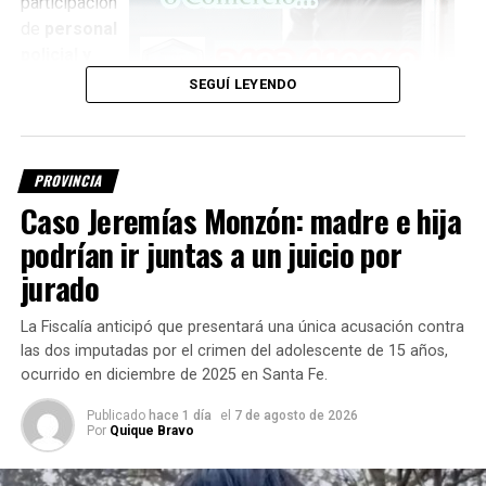
participación
de
personal
policial y
TEMAS RELACIONADOS:
peritos
,
SEGUÍ LEYENDO
quienes
SIGUIENTE
Encerrona, despiste y vuelco en la ruta 19
trabajan para
establecer la identidad de la persona encontrada.
NO TE PIERDAS
PROVINCIA
Informe de Tránsito de Rutas y Accesos de la Provincia
Investigan si es el kitesurfista
de Santa Fe
Caso Jeremías Monzón: madre e hija
podrían ir juntas a un juicio por
desaparecido
jurado
Una de las principales hipótesis que se intenta determinar
La Fiscalía anticipó que presentará una única acusación contra
es si el cuerpo corresponde a
Fernando Cappi, de 32
las dos imputadas por el crimen del adolescente de 15 años,
años
, quien desapareció el jueves por la tarde en el paraje
ocurrido en diciembre de 2025 en Santa Fe.
El Chaquito
, mientras practicaba kitesurf.
Publicado
hace 1 día
el
7 de agosto de 2026
Hasta el momento,
la identidad del cuerpo no fue
Por
Quique Bravo
confirmada oficialmente
.