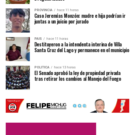
Parte del material ya está en Santa
PROVINCIA
hace 11 horas
Caso Jeremías Monzón: madre e hija podrían ir
Fe
juntas a un juicio por jurado
Desde el Gobierno santafesino esperaban la publicación
del decreto para agilizar el ingreso de materiales que ya
PAIS
hace 11 horas
Destituyeron a la intendenta interina de Villa
fueron adquiridos.
Santa Cruz del Lago y permanece en el municipio
Una parte del equipamiento
ya se encuentra en
territorio santafesino
, mientras que otras cargas
POLITICA
hace 13 horas
El Senado aprobó la ley de propiedad privada
permanecen en tránsito. Algunas demoras estuvieron
tras retirar los cambios al Manejo del Fuego
relacionadas con las condiciones climáticas.
Entre los materiales que todavía deben llegar hay
equipamiento para atletismo que es trasladado por cuatro
camiones y que sufrió demoras debido a las nevadas en
la Cordillera de los Andes.
También se esperan productos provenientes de
China
,