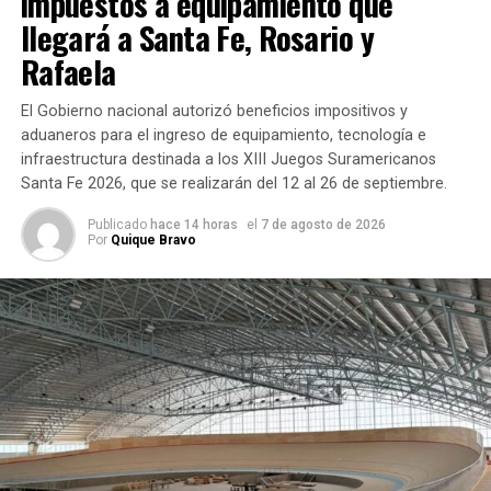
impuestos a equipamiento que
La Fiscalía corrigió la imputación
llegará a Santa Fe, Rosario y
Rafaela
Durante la audiencia se realizó una modificación sobre la
descripción de los hechos atribuidos a
Milagros A., de 16
El Gobierno nacional autorizó beneficios impositivos y
años
, quien está imputada como coautora del homicidio.
aduaneros para el ingreso de equipamiento, tecnología e
infraestructura destinada a los XIII Juegos Suramericanos
Según
Santa Fe 2026, que se realizarán del 12 al 26 de septiembre.
explicó
Cecchini, la
Publicado
hace 14 horas
el
7 de agosto de 2026
Por
Quique Bravo
Fiscalía
realizó una
corrección
relacionada
con el
momento en
que se
produjo el
fallecimiento de Jeremías. El ajuste no modificó
sustancialmente la acusación, sino que precisó ese