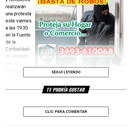
realizarán
una protesta
este viernes
a las 19:30
en la Fuente
de la
Cordialidad,
en reclamo
por los
reiterados
SEGUÍ LEYENDO
hechos de inseguridad que sufren a diario y se
incrementaron en las últimas semanas.
TE PODRÍA GUSTAR
Los choferes pidieron disculpas por las molestias que
ocasionará el corte e indicaron que “a nadie le agrada esta
situación, pero no tenemos alternativa. Aquellos que se
CLIC PARA COMENTAR
sientan comprometidos esperamos que nos apoyen y que
las autoridades reflexionen y sepan que está en manos de