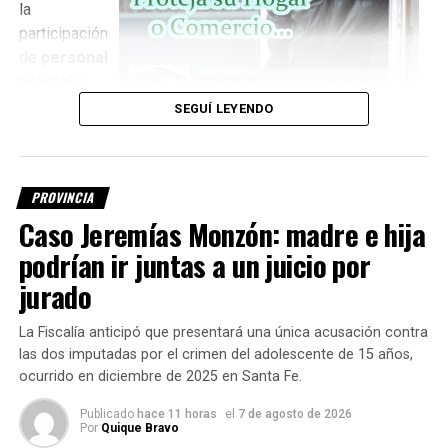
la
participación
de
personal
policial y
peritos
,
SEGUÍ LEYENDO
quienes
trabajan para
establecer la identidad de la persona encontrada.
PROVINCIA
Investigan si es el kitesurfista
Caso Jeremías Monzón: madre e hija
podrían ir juntas a un juicio por
desaparecido
jurado
Una de las principales hipótesis que se intenta determinar
La Fiscalía anticipó que presentará una única acusación contra
es si el cuerpo corresponde a
Fernando Cappi, de 32
las dos imputadas por el crimen del adolescente de 15 años,
años
, quien desapareció el jueves por la tarde en el paraje
ocurrido en diciembre de 2025 en Santa Fe.
El Chaquito
, mientras practicaba kitesurf.
Publicado
hace 11 horas
el
7 de agosto de 2026
Hasta el momento,
la identidad del cuerpo no fue
Por
Quique Bravo