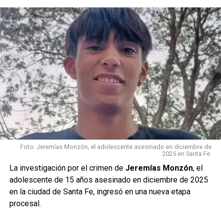
confirmada oficialmente
.
Los
investigadores trabajan en el lugar para avanzar con las
Foto: Jeremías Monzón, el adolescente asesinado en diciembre de
2025 en Santa Fe.
pericias correspondientes y determinar si existe relación
La investigación por el crimen de
Jeremías Monzón
, el
con la desaparición del deportista.
adolescente de 15 años asesinado en diciembre de 2025
en la ciudad de Santa Fe, ingresó en una nueva etapa
La información se encuentra en desarrollo.
Se
procesal.
aguardan datos oficiales sobre la identidad de la persona
encontrada y las circunstancias del hallazgo.