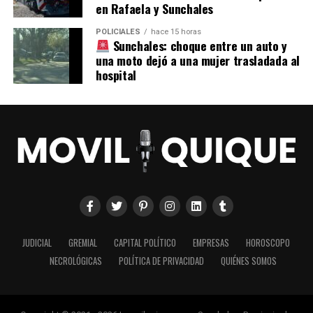
en Rafaela y Sunchales
POLICIALES
hace 15 horas
Sunchales: choque entre un auto y
una moto dejó a una mujer trasladada al
hospital
JUDICIAL
GREMIAL
CAPITAL POLÍTICO
EMPRESAS
HOROSCOPO
NECROLÓGICAS
POLÍTICA DE PRIVACIDAD
QUIÉNES SOMOS