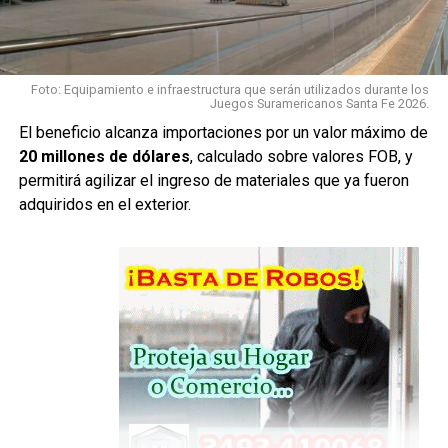
aspecto de la investigación.
Con esta instancia cumplida, la Fiscalía considera que la
causa está en condiciones de avanzar hacia la
etapa
Foto: Equipamiento e infraestructura que serán utilizados durante los
Juegos Suramericanos Santa Fe 2026.
preliminar al juicio
.
El beneficio alcanza importaciones por un valor máximo de
Madre e hija, en una misma
20 millones de dólares
, calculado sobre valores FOB, y
permitirá agilizar el ingreso de materiales que ya fueron
acusación
adquiridos en el exterior.
Milagros A. está imputada como
coautora de homicidio
calificado por el concurso premeditado de dos o más
personas, ensañamiento y alevosía
.
Su madre,
Nadia Juárez
, está imputada como
partícipe
secundaria
del mismo hecho.
A pesar de que se trata de una imputada menor de edad y
otra mayor, la Fiscalía sostiene que ambas deberían