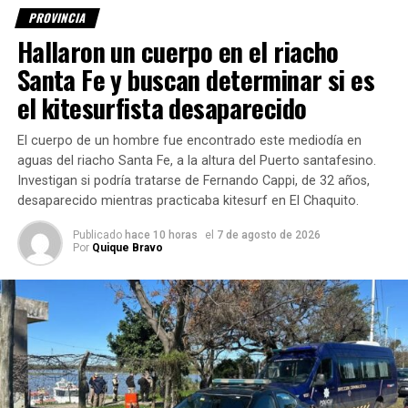
ellos poder evitarlo”.
PROVINCIA
Hallaron un cuerpo en el riacho
En las
últimas
Santa Fe y buscan determinar si es
horas se dio
el kitesurfista desaparecido
a conocer
que dos
El cuerpo de un hombre fue encontrado este mediodía en
conductores
aguas del riacho Santa Fe, a la altura del Puerto santafesino.
de taxis
Investigan si podría tratarse de Fernando Cappi, de 32 años,
fueron
desaparecido mientras practicaba kitesurf en El Chaquito.
asaltados en
Publicado
hace 10 horas
el
7 de agosto de 2026
barrio Las
Por
Quique Bravo
Flores y
Barranquitas. En el segundo de los casos el hombre
resultó herido de arma blanca y debió ser internado en el
hospital Sayago.
Fuente: LT9