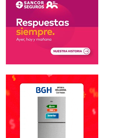
principalmente indumentaria y tecnología.
Los Juegos tendrán sedes en Santa
Fe, Rosario y Rafaela
Los
XIII Juegos Suramericanos Santa Fe 2026
se
desarrollarán entre el
12 y el 26 de septiembre
en las
ciudades de
Santa Fe, Rosario y Rafaela
.
El evento es considerado uno de los principales
acontecimientos deportivos que se realizarán en el país
durante 2026 y reunirá competencias de distintas
disciplinas bajo los valores olímpicos de amistad, respeto
y excelencia.
El decreto establece además que la
Agencia de
Recaudación y Control Aduanero (ARCA)
deberá
realizar los controles correspondientes para garantizar
que los bienes ingresados con estos beneficios sean