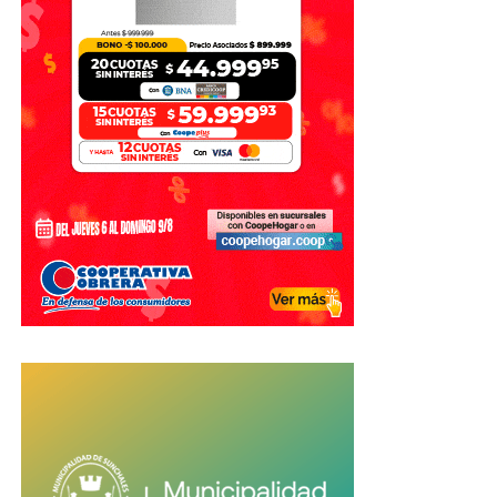
utilizados exclusivamente para los fines previstos en la
organización de los Juegos.
Con información de El Litoral