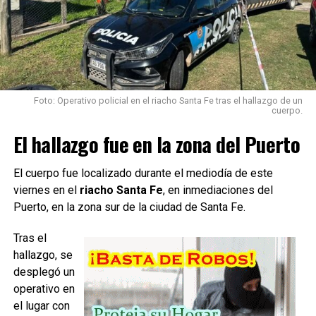
TEMAS RELACIONADOS:
SIGUIENTE
Foto: Operativo policial en el riacho Santa Fe tras el hallazgo de un
Accidente fatal: se bajó a empujar el auto y lo atropelló
cuerpo.
una camioneta
El hallazgo fue en la zona del Puerto
NO TE PIERDAS
El cuerpo de Diego tenía más de 15 puñaladas
El cuerpo fue localizado durante el mediodía de este
viernes en el
riacho Santa Fe
, en inmediaciones del
Puerto, en la zona sur de la ciudad de Santa Fe.
Tras el
hallazgo, se
desplegó un
operativo en
el lugar con