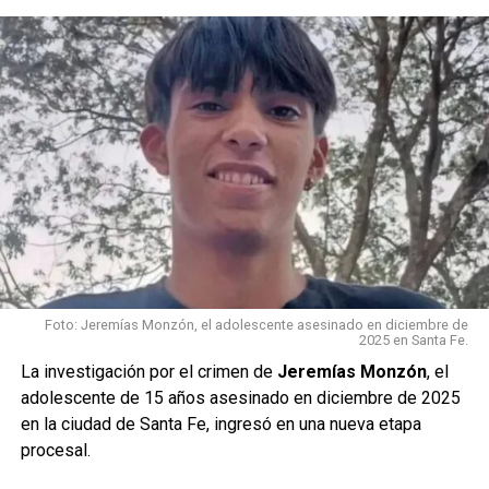
confirmada oficialmente
.
Los
investigadores trabajan en el lugar para avanzar con las
Foto: Jeremías Monzón, el adolescente asesinado en diciembre de
2025 en Santa Fe.
pericias correspondientes y determinar si existe relación
La investigación por el crimen de
Jeremías Monzón
, el
con la desaparición del deportista.
adolescente de 15 años asesinado en diciembre de 2025
en la ciudad de Santa Fe, ingresó en una nueva etapa
La información se encuentra en desarrollo.
Se
procesal.
aguardan datos oficiales sobre la identidad de la persona
encontrada y las circunstancias del hallazgo.