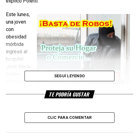
explicó Poletti.
Este lunes,
una joven
con
obesidad
mórbida
ingresó al
hospital
José María
Cullen
SEGUÍ LEYENDO
derivada
desde el
TE PODRÍA GUSTAR
Sayago.
Desde el nosocomio ubicado en el macrocentro de la
ciudad de Santa Fe indicaron que la mujer quedó alojada en
CLIC PARA COMENTAR
la Unidad de Terapia Intensiva porque el cuadro de su
obesidad se vio afectado por una neumonía, indicó su