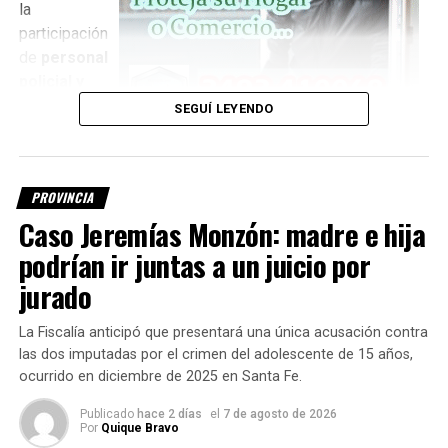
la
participación
de
personal
policial y
peritos
,
SEGUÍ LEYENDO
quienes
trabajan para
establecer la identidad de la persona encontrada.
PROVINCIA
Investigan si es el kitesurfista
Caso Jeremías Monzón: madre e hija
podrían ir juntas a un juicio por
desaparecido
jurado
Una de las principales hipótesis que se intenta determinar
La Fiscalía anticipó que presentará una única acusación contra
es si el cuerpo corresponde a
Fernando Cappi, de 32
las dos imputadas por el crimen del adolescente de 15 años,
años
, quien desapareció el jueves por la tarde en el paraje
ocurrido en diciembre de 2025 en Santa Fe.
El Chaquito
, mientras practicaba kitesurf.
Publicado
hace 2 días
el
7 de agosto de 2026
Hasta el momento,
la identidad del cuerpo no fue
Por
Quique Bravo