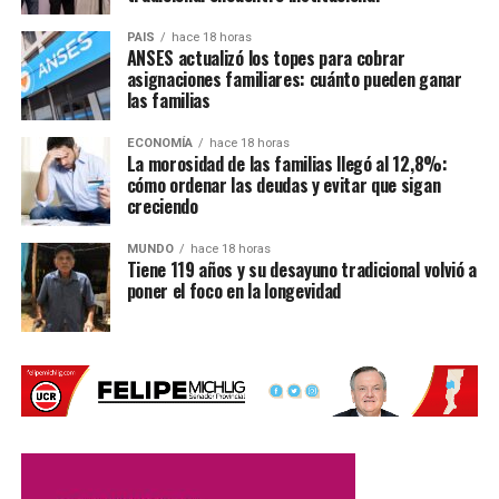
Parte del material ya está en Santa
PAIS
hace 18 horas
ANSES actualizó los topes para cobrar
Fe
asignaciones familiares: cuánto pueden ganar
las familias
Desde el Gobierno santafesino esperaban la publicación
del decreto para agilizar el ingreso de materiales que ya
ECONOMÍA
hace 18 horas
La morosidad de las familias llegó al 12,8%:
fueron adquiridos.
cómo ordenar las deudas y evitar que sigan
creciendo
Una parte del equipamiento
ya se encuentra en
territorio santafesino
, mientras que otras cargas
MUNDO
hace 18 horas
Tiene 119 años y su desayuno tradicional volvió a
permanecen en tránsito. Algunas demoras estuvieron
poner el foco en la longevidad
relacionadas con las condiciones climáticas.
Entre los materiales que todavía deben llegar hay
equipamiento para atletismo que es trasladado por cuatro
camiones y que sufrió demoras debido a las nevadas en
la Cordillera de los Andes.
También se esperan productos provenientes de
China
,