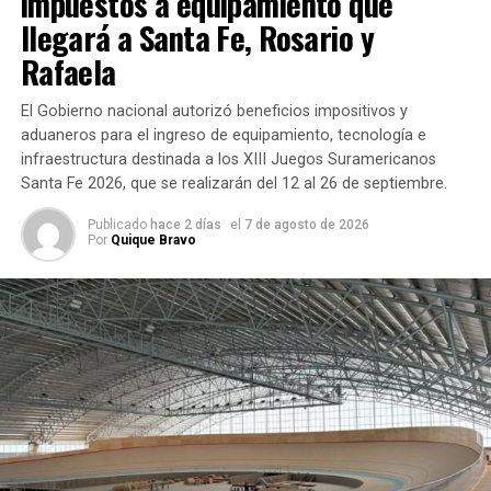
impuestos a equipamiento que
La Fiscalía corrigió la imputación
llegará a Santa Fe, Rosario y
Rafaela
Durante la audiencia se realizó una modificación sobre la
descripción de los hechos atribuidos a
Milagros A., de 16
El Gobierno nacional autorizó beneficios impositivos y
años
, quien está imputada como coautora del homicidio.
aduaneros para el ingreso de equipamiento, tecnología e
infraestructura destinada a los XIII Juegos Suramericanos
Según
Santa Fe 2026, que se realizarán del 12 al 26 de septiembre.
explicó
Cecchini, la
Publicado
hace 2 días
el
7 de agosto de 2026
Por
Quique Bravo
Fiscalía
realizó una
corrección
relacionada
con el
momento en
que se
produjo el
fallecimiento de Jeremías. El ajuste no modificó
sustancialmente la acusación, sino que precisó ese