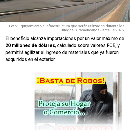
aspecto de la investigación.
Con esta instancia cumplida, la Fiscalía considera que la
causa está en condiciones de avanzar hacia la
etapa
Foto: Equipamiento e infraestructura que serán utilizados durante los
Juegos Suramericanos Santa Fe 2026.
preliminar al juicio
.
El beneficio alcanza importaciones por un valor máximo de
Madre e hija, en una misma
20 millones de dólares
, calculado sobre valores FOB, y
permitirá agilizar el ingreso de materiales que ya fueron
acusación
adquiridos en el exterior.
Milagros A. está imputada como
coautora de homicidio
calificado por el concurso premeditado de dos o más
personas, ensañamiento y alevosía
.
Su madre,
Nadia Juárez
, está imputada como
partícipe
secundaria
del mismo hecho.
A pesar de que se trata de una imputada menor de edad y
otra mayor, la Fiscalía sostiene que ambas deberían