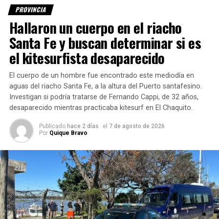
director Dr. Juan Pablo Poletti.
PROVINCIA
Hallaron un cuerpo en el riacho
«Se trata de
una paciente
Santa Fe y buscan determinar si es
hiper-obesa,
el kitesurfista desaparecido
esto quiere
decir que
El cuerpo de un hombre fue encontrado este mediodía en
corre peligro
aguas del riacho Santa Fe, a la altura del Puerto santafesino.
de muerte.
Investigan si podría tratarse de Fernando Cappi, de 32 años,
Llegó con
desaparecido mientras practicaba kitesurf en El Chaquito.
una aparente
Publicado
hace 2 días
el
7 de agosto de 2026
infección
Por
Quique Bravo
respiratoria
y tiene entre 250 y 300 kilos de peso», explicó Polettí.
Y agregó: «Por eso fue derivada desde el Sayago a este
hospital de tercer nivel, y desde la Sala de Emergencia a
Terapia Intensiva».