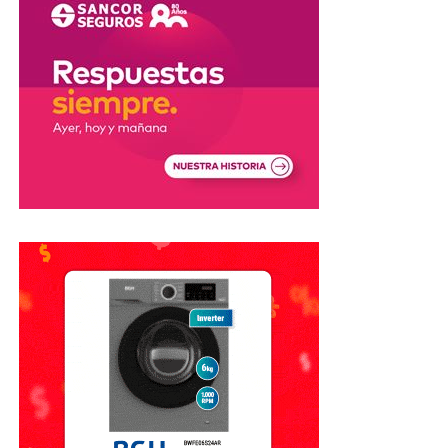
principalmente indumentaria y tecnología.
Los Juegos tendrán sedes en Santa
Fe, Rosario y Rafaela
Los
XIII Juegos Suramericanos Santa Fe 2026
se
desarrollarán entre el
12 y el 26 de septiembre
en las
ciudades de
Santa Fe, Rosario y Rafaela
.
El evento es considerado uno de los principales
acontecimientos deportivos que se realizarán en el país
durante 2026 y reunirá competencias de distintas
disciplinas bajo los valores olímpicos de amistad, respeto
y excelencia.
El decreto establece además que la
Agencia de
Recaudación y Control Aduanero (ARCA)
deberá
realizar los controles correspondientes para garantizar
que los bienes ingresados con estos beneficios sean