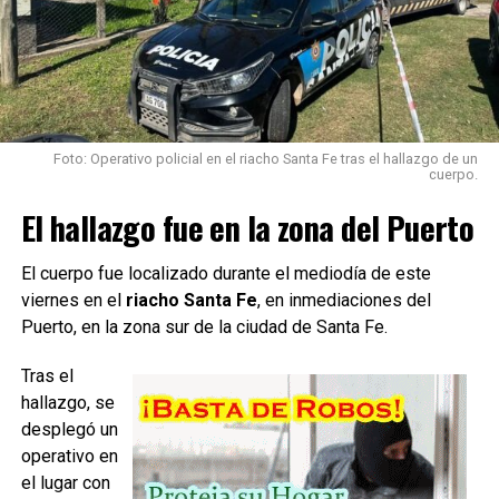
Fuente: LT9
TEMAS RELACIONADOS:
Foto: Operativo policial en el riacho Santa Fe tras el hallazgo de un
cuerpo.
SIGUIENTE
Apostó 40 pesos en el casino y sacó un pozo de cuatro
El hallazgo fue en la zona del Puerto
millones
El cuerpo fue localizado durante el mediodía de este
NO TE PIERDAS
Realizaron varios procedimientos con secuestros por
viernes en el
riacho Santa Fe
, en inmediaciones del
parte de la Guardia Rural
Puerto, en la zona sur de la ciudad de Santa Fe.
Tras el
hallazgo, se
desplegó un
operativo en
el lugar con