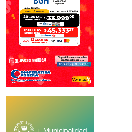
utilizados exclusivamente para los fines previstos en la
organización de los Juegos.
Con información de El Litoral