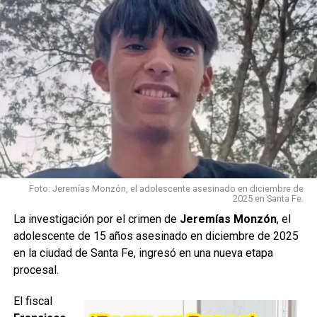
Los
investigadores trabajan en el lugar para avanzar con las
Foto: Jeremías Monzón, el adolescente asesinado en diciembre de
2025 en Santa Fe.
pericias correspondientes y determinar si existe relación
La investigación por el crimen de
Jeremías Monzón
, el
con la desaparición del deportista.
adolescente de 15 años asesinado en diciembre de 2025
en la ciudad de Santa Fe, ingresó en una nueva etapa
La información se encuentra en desarrollo.
Se
procesal.
aguardan datos oficiales sobre la identidad de la persona
encontrada y las circunstancias del hallazgo.
El fiscal