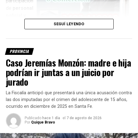
participación
de
personal
policial y
peritos
,
SEGUÍ LEYENDO
quienes
trabajan para
establecer la identidad de la persona encontrada.
PROVINCIA
Investigan si es el kitesurfista
Caso Jeremías Monzón: madre e hija
podrían ir juntas a un juicio por
desaparecido
jurado
Una de las principales hipótesis que se intenta determinar
La Fiscalía anticipó que presentará una única acusación contra
es si el cuerpo corresponde a
Fernando Cappi, de 32
las dos imputadas por el crimen del adolescente de 15 años,
años
, quien desapareció el jueves por la tarde en el paraje
ocurrido en diciembre de 2025 en Santa Fe.
El Chaquito
, mientras practicaba kitesurf.
Publicado
hace 1 día
el
7 de agosto de 2026
Hasta el momento,
la identidad del cuerpo no fue
Por
Quique Bravo
confirmada oficialmente
.