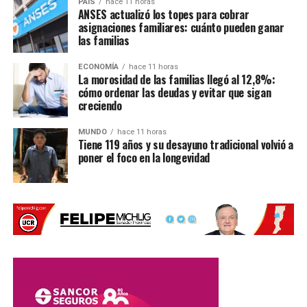
PAIS
hace 11 horas
ANSES actualizó los topes para cobrar
Fe
asignaciones familiares: cuánto pueden ganar
las familias
Desde el Gobierno santafesino esperaban la publicación
del decreto para agilizar el ingreso de materiales que ya
ECONOMÍA
hace 11 horas
La morosidad de las familias llegó al 12,8%:
fueron adquiridos.
cómo ordenar las deudas y evitar que sigan
creciendo
Una parte del equipamiento
ya se encuentra en
territorio santafesino
, mientras que otras cargas
MUNDO
hace 11 horas
Tiene 119 años y su desayuno tradicional volvió a
permanecen en tránsito. Algunas demoras estuvieron
poner el foco en la longevidad
relacionadas con las condiciones climáticas.
Entre los materiales que todavía deben llegar hay
equipamiento para atletismo que es trasladado por cuatro
camiones y que sufrió demoras debido a las nevadas en
la Cordillera de los Andes.
También se esperan productos provenientes de
China
,
principalmente indumentaria y tecnología.