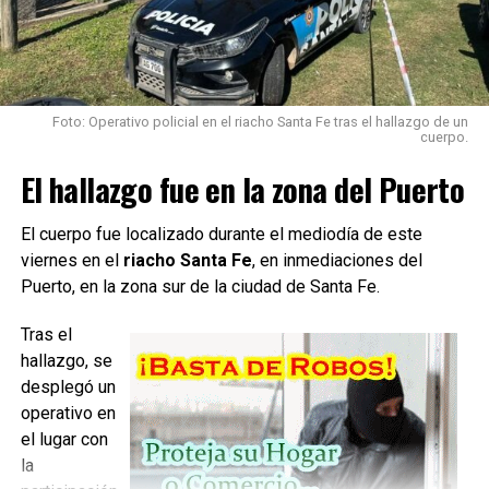
Por último, afirmó: «Una de las señoras que estaba en el
micro me sacó la foto y me dijo que había reaccionado
muy rápido y muy bien, así que lo quería agradecer a
través de Facebook».
Foto: Operativo policial en el riacho Santa Fe tras el hallazgo de un
cuerpo.
El hallazgo fue en la zona del Puerto
Fuente: Rosario 3
El cuerpo fue localizado durante el mediodía de este
viernes en el
riacho Santa Fe
, en inmediaciones del
Puerto, en la zona sur de la ciudad de Santa Fe.
TEMAS RELACIONADOS:
Tras el
SIGUIENTE
El frío se cobró una víctima fatal en Rosario
hallazgo, se
desplegó un
NO TE PIERDAS
Aumentan las tarifas de los peajes santafesinos
operativo en
el lugar con
la