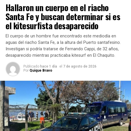
Hallaron un cuerpo en el riacho
Diariouno.com.ar.
Santa Fe y buscan determinar si es
«Resulta
el kitesurfista desaparecido
que en la
parada de la
El cuerpo de un hombre fue encontrado este mediodía en
calle José
aguas del riacho Santa Fe, a la altura del Puerto santafesino.
Vicente
Investigan si podría tratarse de Fernando Cappi, de 32 años,
Zapata se
desaparecido mientras practicaba kitesurf en El Chaquito.
bajaron
Publicado
hace 1 día
el
7 de agosto de 2026
varios de
Por
Quique Bravo
los
pasajeros,
así que me
di vuelta, les pregunté a las 8 o 9 personas de quién era el
nene y me contestaron que n. era de nadie», admitió.
«Tuve que llamar a la policía y cuando llegaron me
felicitaron por lo rápido que había actuado», expresó.