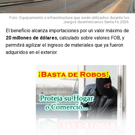
Con esta instancia cumplida, la Fiscalía considera que la
causa está en condiciones de avanzar hacia la
etapa
Foto: Equipamiento e infraestructura que serán utilizados durante los
Juegos Suramericanos Santa Fe 2026.
preliminar al juicio
.
El beneficio alcanza importaciones por un valor máximo de
Madre e hija, en una misma
20 millones de dólares
, calculado sobre valores FOB, y
permitirá agilizar el ingreso de materiales que ya fueron
acusación
adquiridos en el exterior.
Milagros A. está imputada como
coautora de homicidio
calificado por el concurso premeditado de dos o más
personas, ensañamiento y alevosía
.
Su madre,
Nadia Juárez
, está imputada como
partícipe
secundaria
del mismo hecho.
A pesar de que se trata de una imputada menor de edad y
otra mayor, la Fiscalía sostiene que ambas deberían
enfrentar
un único juicio
, para que sus respectivas
responsabilidades sean analizadas dentro del mismo