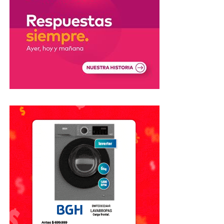
Los Juegos tendrán sedes en Santa
Fe, Rosario y Rafaela
Los
XIII Juegos Suramericanos Santa Fe 2026
se
desarrollarán entre el
12 y el 26 de septiembre
en las
ciudades de
Santa Fe, Rosario y Rafaela
.
El evento es considerado uno de los principales
acontecimientos deportivos que se realizarán en el país
durante 2026 y reunirá competencias de distintas
disciplinas bajo los valores olímpicos de amistad, respeto
y excelencia.
El decreto establece además que la
Agencia de
Recaudación y Control Aduanero (ARCA)
deberá
realizar los controles correspondientes para garantizar
que los bienes ingresados con estos beneficios sean
utilizados exclusivamente para los fines previstos en la