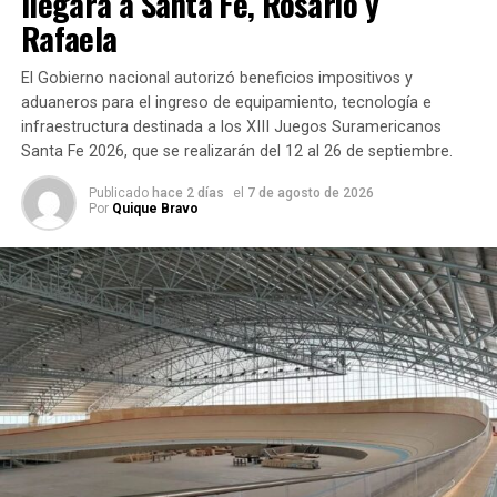
llegará a Santa Fe, Rosario y
Rafaela
Durante la audiencia se realizó una modificación sobre la
descripción de los hechos atribuidos a
Milagros A., de 16
El Gobierno nacional autorizó beneficios impositivos y
años
, quien está imputada como coautora del homicidio.
aduaneros para el ingreso de equipamiento, tecnología e
infraestructura destinada a los XIII Juegos Suramericanos
Según
Santa Fe 2026, que se realizarán del 12 al 26 de septiembre.
explicó
Cecchini, la
Publicado
hace 2 días
el
7 de agosto de 2026
Por
Quique Bravo
Fiscalía
realizó una
corrección
relacionada
con el
momento en
que se
produjo el
fallecimiento de Jeremías. El ajuste no modificó
sustancialmente la acusación, sino que precisó ese
aspecto de la investigación.