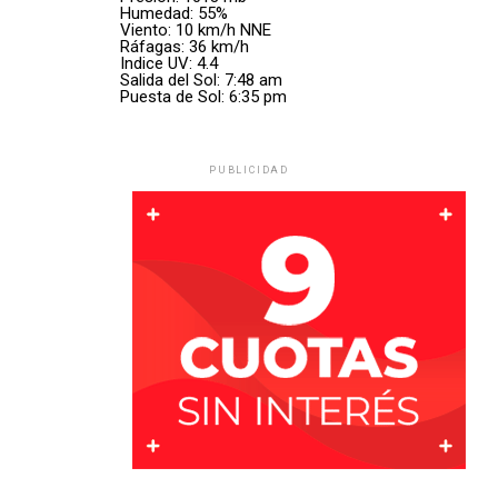
vuelco.
Humedad: 55%
Viento: 10 km/h NNE
El vehículo pertenecía a una empresa de
Carlos
Ráfagas: 36 km/h
Por Móvil Quique
Indice UV: 4.4
Pellegrini
y ambos ocupantes eran oriundos de esa
Salida del Sol: 7:48 am
localidad. Hasta el momento,
las autoridades no
Puesta de Sol: 6:35 pm
difundieron oficialmente sus identidades
.
PUBLICIDAD
Importante despliegue de