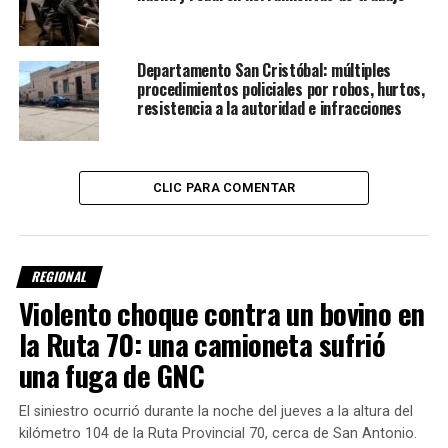
registros vigentes vinculados al documento exhibido.
Frente a las
Departamento San Cristóbal: múltiples
procedimientos policiales por robos, hurtos,
resistencia a la autoridad e infracciones
CLIC PARA COMENTAR
REGIONAL
Violento choque contra un bovino en
inconsistencias detectadas, los agentes procedieron al
la Ruta 70: una camioneta sufrió
secuestro preventivo
de la licencia y dieron intervención
a la Justicia.
una fuga de GNC
El conductor quedó imputado
El siniestro ocurrió durante la noche del jueves a la altura del
kilómetro 104 de la Ruta Provincial 70, cerca de San Antonio.
El conductor involucrado tiene
23 años
y es oriundo de