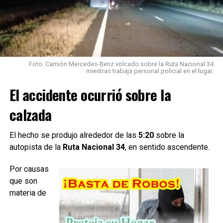
el informe
oficial, ninguno presentaba lesiones y no fue necesario
trasladarlos a un centro de salud.
Durante la inspección del vehículo, los bomberos
Foto: Camión Mercedes-Benz volcado sobre la Ruta Nacional 34
detectaron una
fuga activa de gas en el sistema de
mientras trabaja personal policial en el lugar.
GNC
, por lo que debieron intervenir para controlar la
El accidente ocurrió sobre la
situación.
calzada
Los efectivos realizaron el
cierre manual de la válvula
del cilindro y desconectaron la batería
utilizando
herramientas de mano, logrando neutralizar el riesgo.
El hecho se produjo alrededor de las
5:20
sobre la
autopista de la
Ruta Nacional 34
, en sentido ascendente.
Por causas
que son
materia de