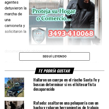
agentes
detuvieron la
marcha de
una
camioneta y
solicitaron la
documentación obligatoria al conductor.
SEGUÍ LEYENDO
Sospechas y verificación del documento
TE PODRÍA GUSTAR
Según se informó, el joven presentó una licencia nacional
de conducir que despertó sospechas entre los efectivos
Hallaron un cuerpo en el riacho Santa Fe y
buscan determinar si es el kitesurfista
debido a ciertas irregularidades detectadas a simple vista.
desaparecido
Ante esta situación, los uniformados realizaron
verificaciones en los sistemas informáticos oficiales de la
Rafaela: asaltaron una peluquería con un
Guardia Provincial y comprobaron que no existían
hacha y robaron herramientas de trabajo