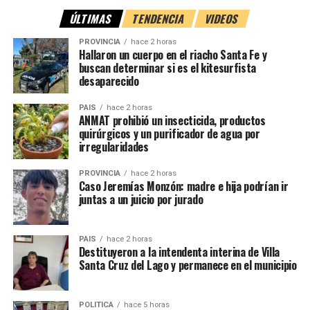
emergencia
ÚLTIMAS
TENDENCIA
VIDEOS
Tras el aviso, acudieron al lugar
Bomberos Voluntarios
PROVINCIA
hace 2 horas
de María Juana
, quienes movilizaron una unidad del
Hallaron un cuerpo en el riacho Santa Fe y
buscan determinar si es el kitesurfista
destacamento y dos móviles del cuartel central, con la
desaparecido
participación de
11 bomberos
.
PAIS
hace 2 horas
También
ANMAT prohibió un insecticida, productos
trabajaron
quirúrgicos y un purificador de agua por
irregularidades
efectivos de
la
Policía de
PROVINCIA
hace 2 horas
Plaza
Caso Jeremías Monzón: madre e hija podrían ir
Clucellas
,
juntas a un juicio por jurado
Estación
Clucellas
y
PAIS
hace 2 horas
personal de
Destituyeron a la intendenta interina de Villa
Santa Cruz del Lago y permanece en el municipio
la
Policía de
Investigaciones (PDI) de Rafaela
, quienes realizaron las
actuaciones correspondientes.
POLITICA
hace 5 horas