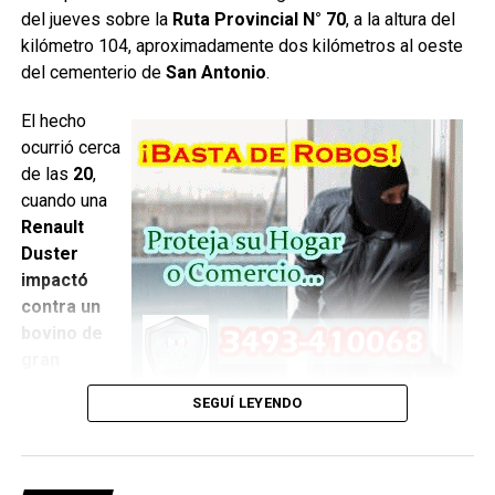
del jueves sobre la
Ruta Provincial N° 70
, a la altura del
kilómetro 104, aproximadamente dos kilómetros al oeste
del cementerio de
San Antonio
.
El hecho
ocurrió cerca
de las
20
,
cuando una
Renault
Duster
impactó
contra un
bovino de
gran
tamaño que
SEGUÍ LEYENDO
se
encontraba sobre la calzada
.
Como consecuencia del impacto, la camioneta terminó