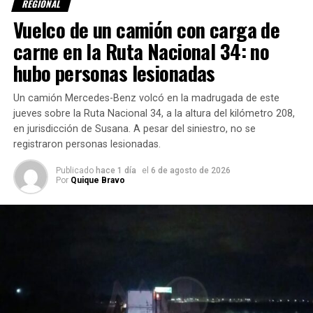
REGIONAL
detenida sobre la banquina norte, mientras que el animal
Vuelco de un camión con carga de
quedó sin vida a pocos metros del vehículo.
carne en la Ruta Nacional 34: no
Detectaron una fuga de GNC
hubo personas lesionadas
Al arribar al lugar, una dotación del
Cuartel Norte de la
Un camión Mercedes-Benz volcó en la madrugada de este
Agrupación Bomberos Zapadores Rafaela
verificó que
jueves sobre la Ruta Nacional 34, a la altura del kilómetro 208,
los ocupantes ya se encontraban fuera de la camioneta.
en jurisdicción de Susana. A pesar del siniestro, no se
registraron personas lesionadas.
El conductor
Publicado
hace 1 día
el
6 de agosto de 2026
y una
niña
Por
Quique Bravo
de 6 años
fueron
asistidos y
evaluados
por personal
del
SIES
107
. De
acuerdo con