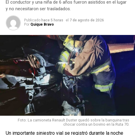
El conductor y una niña de 6 años fueron asistidos en el lugar
Santo Tomé
.
y no necesitaron ser trasladados.
La causa quedó caratulada como presunto uso de
Publicado
hace 5 horas
el
7 de agosto de 2026
Por
Quique Bravo
documento público falso, mientras continúan las
investigaciones para determinar el origen del carnet y
confirmar si efectivamente se trata de una licencia
apócrifa.
Con información de Rafaela Informa
TEMAS RELACIONADOS:
ANGÉLICA
LICENCIA FALSA
POLICIALES
RUTA 19
SIGUIENTE
Fatal accidente entre tres camiones en Ruta Provincial
2: un muerto y varios heridos
NO TE PIERDAS
Foto: La camioneta Renault Duster quedó sobre la banquina tras
Seeber: detuvieron a dos hombres mientras
chocar contra un bovino en la Ruta 70.
quemaban cables robados de una fábrica
Un importante siniestro vial se registró durante la noche