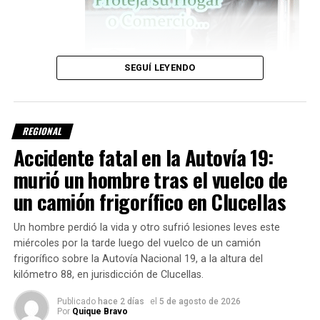
SEGUÍ LEYENDO
investigación, el conductor perdió el control del camión, lo
REGIONAL
que provocó el
vuelco del vehículo sobre la calzada
.
Accidente fatal en la Autovía 19:
El rodado involucrado es un
camión Mercedes-Benz
, de
murió un hombre tras el vuelco de
color blanco, que transportaba
carne
.
un camión frigorífico en Clucellas
Un hombre perdió la vida y otro sufrió lesiones leves este
miércoles por la tarde luego del vuelco de un camión
frigorífico sobre la Autovía Nacional 19, a la altura del
kilómetro 88, en jurisdicción de Clucellas.
Intervino personal policial
Publicado
hace 2 días
el
5 de agosto de 2026
Por
Quique Bravo