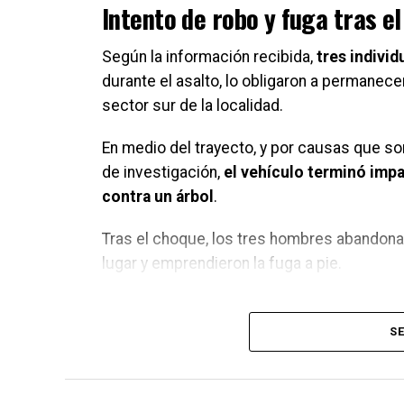
Intento de robo y fuga tras e
Según la información recibida,
tres indivi
durante el asalto, lo obligaron a permanecer
sector sur de la localidad.
En medio del trayecto, y por causas que so
de investigación,
el vehículo terminó imp
contra un árbol
.
Tras el choque, los tres hombres abandona
lugar y emprendieron la fuga a pie.
SE
No lograron llevarse el chasi