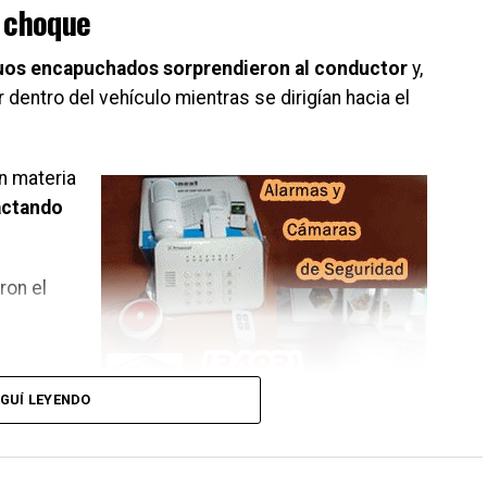
l choque
duos encapuchados sorprendieron al conductor
y,
 dentro del vehículo mientras se dirigían hacia el
n materia
actando
ron el
GUÍ LEYENDO
s