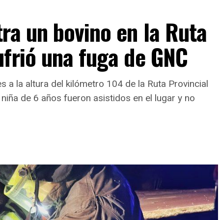
tes
no lograron llevarse el chasis
. Antes de escapar,
ra un bovino en la Ruta
no celular al conductor
.
ufrió una fuga de GNC
e acuerdo con la información disponible, la víctima
o habría sufrido lesiones de gravedad
.
s a la altura del kilómetro 104 de la Ruta Provincial
l hecho es investigado para determinar con
niña de 6 años fueron asistidos en el lugar y no
recisión cómo ocurrió el episodio e intentar
stablecer la identidad de los autores.
a información se encuentra en proceso de
nvestigación y podría ser ampliada a medida que
urjan nuevos datos oficiales.