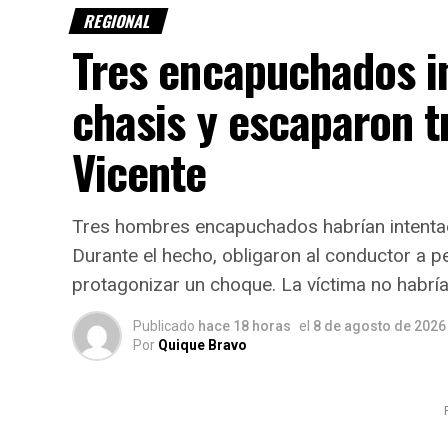
REGIONAL
Tres encapuchados i
chasis y escaparon t
Vicente
Tres hombres encapuchados habrían intentado
Durante el hecho, obligaron al conductor a p
protagonizar un choque. La víctima no habría
Publicado
hace 18 horas
el
8 de agosto de 2026
Por
Quique Bravo