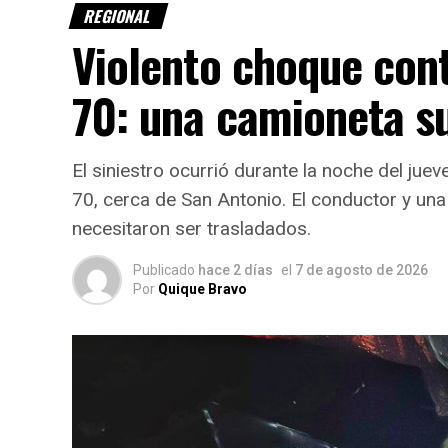
REGIONAL
A pesar del intento de robo, los delincuen
Violento choque cont
sin embargo, le habrían sustraído el
teléfo
70: una camioneta s
D
n
El siniestro ocurrió durante la noche del jueve
E
70, cerca de San Antonio. El conductor y una 
p
necesitaron ser trasladados.
e
Publicado
hace 2 días
el
7 de agosto de 2026
L
Por
Quique Bravo
i
s
Con información de FM Horizonte 96.1