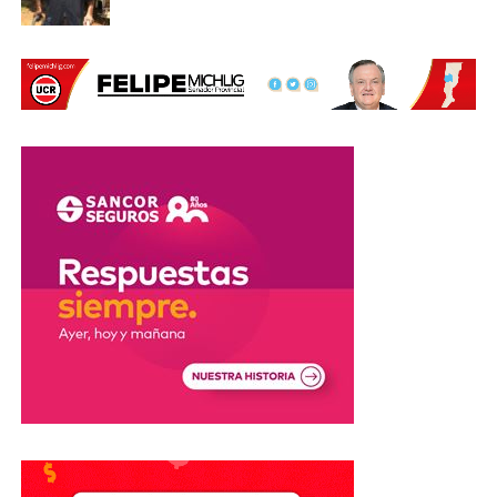
de la
Estación
San
Vicente
.
Las autoridades investigan las causas que originaron el
vuelco.
Por Móvil Quique