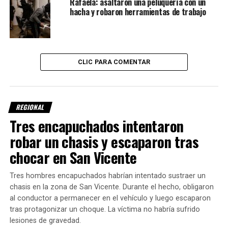
Rafaela: asaltaron una peluquería con un
Según trascendió, el micro provenía desde la provincia de
hacha y robaron herramientas de trabajo
Salta y fue interceptado para una inspección de rutina.
CLIC PARA COMENTAR
REGIONAL
Tres encapuchados intentaron
robar un chasis y escaparon tras
chocar en San Vicente
Las cajas despertaron sospechas
Tres hombres encapuchados habrían intentado sustraer un
chasis en la zona de San Vicente. Durante el hecho, obligaron
Durante la revisión del equipaje, los agentes detectaron
al conductor a permanecer en el vehículo y luego escaparon
tres cajas de cartón que no presentaban identificación ni
tras protagonizar un choque. La víctima no habría sufrido
lesiones de gravedad.
datos de remitentes o destinatarios.