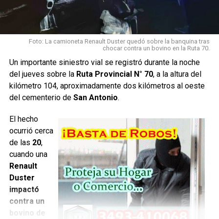
gravedad
.
El hecho es
investigado para determinar con precisión cómo ocurrió el
Foto: La camioneta Renault Duster quedó sobre la banquina tras
chocar contra un bovino en la Ruta 70.
episodio e intentar establecer la identidad de los autores.
Un importante siniestro vial se registró durante la noche
La información se encuentra en proceso de
del jueves sobre la
Ruta Provincial N° 70
, a la altura del
investigación y podría ser ampliada a medida que
kilómetro 104, aproximadamente dos kilómetros al oeste
surjan nuevos datos oficiales.
del cementerio de
San Antonio
.
Con información de FM Horizonte 96.1
El hecho
ocurrió cerca
de las
20
,
cuando una
Renault
Duster
impactó
contra un
bovino de