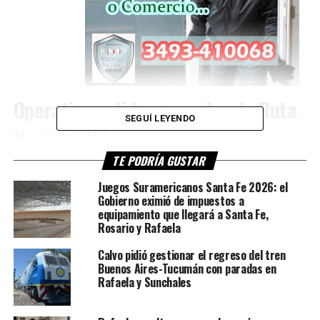
Operativo antidrogas sobre la Ruta
SEGUÍ LEYENDO
Nacional 34
TE PODRÍA GUSTAR
Un importante procedimiento llevado adelante por
efectivos de Gendarmería Nacional permitió secuestrar
Juegos Suramericanos Santa Fe 2026: el
Gobierno eximió de impuestos a
más de
20 kilos de pasta base de cocaína
que eran
equipamiento que llegará a Santa Fe,
transportados en un colectivo de larga distancia sobre la
Rosario y Rafaela
Ruta Nacional 34
, en cercanías de Rafaela.
Calvo pidió gestionar el regreso del tren
Buenos Aires-Tucumán con paradas en
El operativo se desarrolló durante las primeras horas de
Rafaela y Sunchales
este lunes a la altura del
kilómetro 387
, en el marco de
controles preventivos realizados sobre la traza nacional.