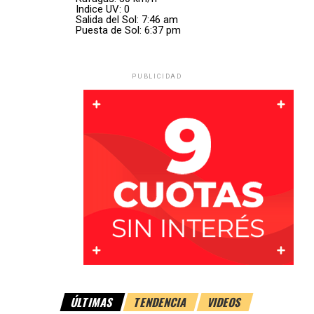
Indice UV: 0
Salida del Sol: 7:46 am
Puesta de Sol: 6:37 pm
Intervino personal policial
PUBLICIDAD
En el operativo también participaron efectivos de la
Comisaría 10ª de Vila
, con jurisdicción en San Antonio, y
personal de la
Subcomisaría 14
.
Una vez finalizadas las tareas de seguridad y control de la
situación, la dotación de Bomberos regresó a su
dependencia pasadas las
21 horas
.
El episodio volvió a poner en evidencia el riesgo que
representa la presencia de animales sueltos sobre las
rutas, en este caso con un impacto que además provocó
una fuga de GNC en el vehículo involucrado.
ÚLTIMAS
TENDENCIA
VIDEOS