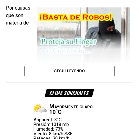
Por causas
que son
materia de
SEGUÍ LEYENDO
CLIMA SUNCHALES
investigación, el conductor perdió el control del camión, lo
que provocó el
vuelco del vehículo sobre la calzada
.
Mayormente claro
10°C
El rodado involucrado es un
camión Mercedes-Benz
, de
Apparent: 3°C
color blanco, que transportaba
carne
.
Presión: 1018 mb
Humedad: 73%
Viento: 8 km/h SSE
Ráfagas: 30 km/h