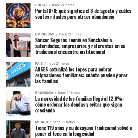
Con información de Rafaela Noticias
SOCIAL
hace 21 horas
Portal 8/8: qué significa el 8 de agosto y cuáles
son los rituales para atraer abundancia
EMPRESAS
hace 21 horas
Trabajos en el lugar
Sancor Seguros reunió en Sunchales a
autoridades, empresarios y referentes en su
tradicional encuentro institucional
Tras el accidente, personal policial realizó el
balizamiento de la zona
para garantizar la seguridad del
PAIS
hace 21 horas
tránsito mientras se desarrollaban las tareas
ANSES actualizó los topes para cobrar
asignaciones familiares: cuánto pueden ganar
correspondientes.
las familias
En el
ECONOMÍA
hace 22 horas
operativo
La morosidad de las familias llegó al 12,8%:
intervinieron
cómo ordenar las deudas y evitar que sigan
creciendo
efectivos de
la
Policía de
MUNDO
hace 22 horas
Rafaela
y el
Tiene 119 años y su desayuno tradicional volvió a
Móvil N.º 4
poner el foco en la longevidad