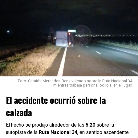
asistidos y
evaluados
por personal
del
SIES
107
. De
acuerdo con
el informe
oficial, ninguno presentaba lesiones y no fue necesario
trasladarlos a un centro de salud.
Durante la inspección del vehículo, los bomberos
Foto: Camión Mercedes-Benz volcado sobre la Ruta Nacional 34
detectaron una
fuga activa de gas en el sistema de
mientras trabaja personal policial en el lugar.
GNC
, por lo que debieron intervenir para controlar la
El accidente ocurrió sobre la
situación.
calzada
Los efectivos realizaron el
cierre manual de la válvula
del cilindro y desconectaron la batería
utilizando
herramientas de mano, logrando neutralizar el riesgo.
El hecho se produjo alrededor de las
5:20
sobre la
autopista de la
Ruta Nacional 34
, en sentido ascendente.