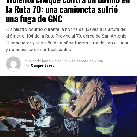
Con información de Rafaela Informa
un árbol
.
la Ruta 70: una camioneta sufrió
una fuga de GNC
Tras el choque, los tres hombres abandonaron el lugar y
TEMAS RELACIONADOS:
GENDARMERÍA NACIONAL
emprendieron la fuga a pie.
NARCOTRÁFICO
RAFAELA
RUTA 34
El siniestro ocurrió durante la noche del jueves a la altura del
kilómetro 104 de la Ruta Provincial 70, cerca de San Antonio.
SIGUIENTE
No lograron llevarse el chasis
Noche de violencia en Rafaela: investigan ataques a
El conductor y una niña de 6 años fueron asistidos en el lugar
tiros contra dos viviendas en barrios del norte
y no necesitaron ser trasladados.
A pesar del intento de robo, los delincuentes
no lograron
NO TE PIERDAS
llevarse el chasis
. Antes de escapar, sin embargo, le
Publicado
hace 2 días
el
7 de agosto de 2026
Hallaron muerto a un hombre en un camino rural de
Por
Quique Bravo
habrían sustraído el
teléfono celular al conductor
.
Bella Italia: investigan las causas del fallecimiento
De acuerdo
con la
información
disponible,
la víctima
no
habría
sufrido
lesiones de