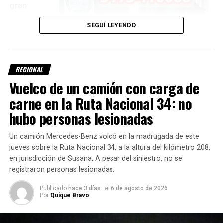
gran
tamaño que
SEGUÍ LEYENDO
se
encontraba sobre la calzada
.
Como consecuencia del impacto, la camioneta terminó
REGIONAL
detenida sobre la banquina norte, mientras que el animal
Vuelco de un camión con carga de
quedó sin vida a pocos metros del vehículo.
carne en la Ruta Nacional 34: no
Detectaron una fuga de GNC
hubo personas lesionadas
Al arribar al lugar, una dotación del
Cuartel Norte de la
Un camión Mercedes-Benz volcó en la madrugada de este
Agrupación Bomberos Zapadores Rafaela
verificó que
jueves sobre la Ruta Nacional 34, a la altura del kilómetro 208,
los ocupantes ya se encontraban fuera de la camioneta.
en jurisdicción de Susana. A pesar del siniestro, no se
registraron personas lesionadas.
El conductor
Publicado
hace 3 días
el
6 de agosto de 2026
y una
niña
Por
Quique Bravo
de 6 años
fueron