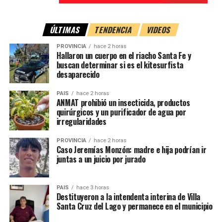
y utilizar el sentido común puede ayudar a reducir el
personaje creado mediante inteligencia artificial y falleció
desperdicio de comida en el hogar.
tras interpretar algunos de sus mensajes como una
ÚLTIMAS
TENDENCIA
VIDEOS
invitación a terminar con su vida.
No obstante, cuando se trata de alimentos altamente
PROVINCIA
hace 2 horas
perecederos o existen dudas sobre su seguridad,
la
También trascendieron otros episodios que reforzaron el
Hallaron un cuerpo en el riacho Santa Fe y
buscan determinar si es el kitesurfista
recomendación sigue siendo no consumirlos
.
debate sobre los límites y responsabilidades de estas
desaparecido
plataformas.
Con información de Radio Mitre
PAIS
hace 2 horas
Los especialistas observan un
ANMAT prohibió un insecticida, productos
quirúrgicos y un purificador de agua por
cambio en las consultas
irregularidades
PROVINCIA
hace 2 horas
Psicólogos consultados sostienen que algunos pacientes
Caso Jeremías Monzón: madre e hija podrían ir
incluso manifiestan haber reemplazado la terapia
juntas a un juicio por jurado
profesional por conversaciones con herramientas de IA,
argumentando que ofrecen respuestas inmediatas y están
PAIS
hace 3 horas
disponibles en cualquier momento.
Destituyeron a la intendenta interina de Villa
Santa Cruz del Lago y permanece en el municipio
Según explican, uno de los principales riesgos es que