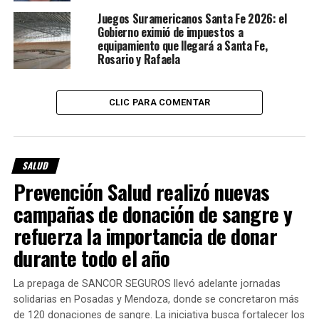
provincia.
Juegos Suramericanos Santa Fe 2026: el
Gobierno eximió de impuestos a
La directora del Centro Regional de Hemoterapia,
Andrea
equipamiento que llegará a Santa Fe,
Acosta
, explicó que el trabajo se realiza junto a toda la red
Rosario y Rafaela
de salud pública, mediante más de
200 colectas anuales
en diferentes localidades.
CLIC PARA COMENTAR
Además, destacó que Santa Fe ya cumple con los
estándares que ahora se exigirán a todas las provincias,
incluyendo controles para detectar enfermedades
SALUD
transmisibles por transfusión.
Prevención Salud realizó nuevas
Actualmente, el sistema procesa alrededor de
30 mil
campañas de donación de sangre y
unidades de sangre por año
, destinadas a:
refuerza la importancia de donar
durante todo el año
cirugías,
tratamientos oncológicos,
La prepaga de SANCOR SEGUROS llevó adelante jornadas
solidarias en Posadas y Mendoza, donde se concretaron más
pacientes con enfermedades crónicas,
de 120 donaciones de sangre. La iniciativa busca fortalecer los