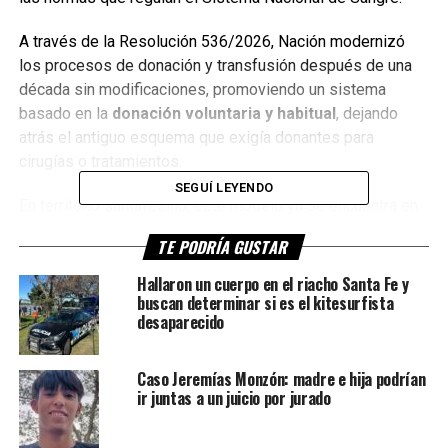
A través de la Resolución 536/2026, Nación modernizó
los procesos de donación y transfusión después de una
década sin modificaciones, promoviendo un sistema
basado en la
donación voluntaria y habitual
, dejando
atrás el antiguo esquema que exigía donantes para
cirugías o tratamientos.
SEGUÍ LEYENDO
En territorio santafesino, este modelo ya se encuentra en
funcionamiento mediante el trabajo coordinado del
Cudaio
TE PODRÍA GUSTAR
y su Centro Regional de Hemoterapia.
Hallaron un cuerpo en el riacho Santa Fe y
Cómo funciona el sistema en Santa
buscan determinar si es el kitesurfista
desaparecido
Fe
Caso Jeremías Monzón: madre e hija podrían
El sistema provincial articula la recolección,
ir juntas a un juicio por jurado
procesamiento y distribución de componentes sanguíneos
como plasma, glóbulos rojos y plaquetas en toda la