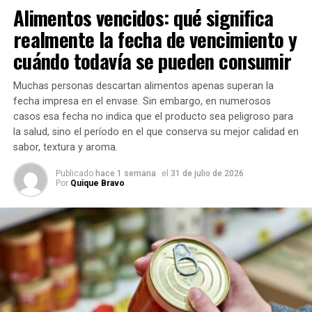
También se actualizaron los tiempos de espera para donar
Alimentos vencidos: qué significa
en determinadas situaciones, como tatuajes,
realmente la fecha de vencimiento y
procedimientos médicos o nuevas relaciones sexuales.
cuándo todavía se pueden consumir
Con información de Sin Mordaza
Muchas personas descartan alimentos apenas superan la
fecha impresa en el envase. Sin embargo, en numerosos
TEMAS RELACIONADOS:
CUDAIO
DONACIÓN DE SANGRE
casos esa fecha no indica que el producto sea peligroso para
SALUD PÚBLICA
SANTA FE
la salud, sino el período en el que conserva su mejor calidad en
sabor, textura y aroma.
SIGUIENTE
Alerta por hantavirus: investigan un brote vinculado a
un crucero y ya hay 9 muertes confirmadas
Publicado
hace 1 semana
el
31 de julio de 2026
Por
Quique Bravo
NO TE PIERDAS
Alerta por hantavirus en un crucero que partió de
Ushuaia: hay tres muertos y casos sospechosos
La importancia de donar sangre
La
gerente médica de Prevención Salud
,
Dra. Julieta
Cardellino
, destacó que donar sangre es un acto solidario
que puede marcar una gran diferencia para quienes