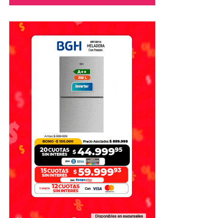
La importancia del acompañamiento
humano
Especialistas coinciden en que la inteligencia artificial
puede convertirse en una herramienta útil para
determinadas tareas, pero insisten en que
no debe
reemplazar el acompañamiento familiar, la amistad ni
la atención profesional
cuando existen problemas
emocionales o de salud mental.
Además, destacan que aprender a convivir con opiniones
diferentes, afrontar frustraciones y construir relaciones
reales sigue siendo un aspecto esencial para el desarrollo
durante la adolescencia.
Con información de La Nación