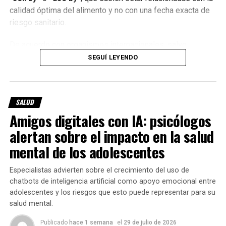
todos los días del año»,
calidad óptima del alimento y no con una fecha exacta de
riesgo sanitario.
expresó.
De acuerdo con organismos internacionales, salvo
excepciones específicas como las
fórmulas infantiles
,
SEGUÍ LEYENDO
La sangre resulta indispensable para
cirugías,
estas fechas generalmente indican hasta cuándo el
tratamientos oncológicos, trasplantes, partos,
fabricante garantiza las mejores características del
accidentes y numerosas enfermedades
, y como
no
producto.
puede fabricarse artificialmente
, depende
SALUD
exclusivamente de la donación voluntaria.
Amigos digitales con IA: psicólogos
Por eso, además de leer la etiqueta, es importante
evaluar el estado del alimento y cómo fue
alertan sobre el impacto en la salud
Además, de una sola unidad de sangre pueden obtenerse
conservado
.
glóbulos rojos, plasma y plaquetas
, componentes que
mental de los adolescentes
permiten asistir a distintos pacientes según sus
Cómo saber si un alimento todavía
necesidades.
Especialistas advierten sobre el crecimiento del uso de
puede consumirse
chatbots de inteligencia artificial como apoyo emocional entre
adolescentes y los riesgos que esto puede representar para su
salud mental.
Antes de descartar un producto, conviene prestar atención
a varios aspectos:
Publicado
hace 1 semana
el
29 de julio de 2026