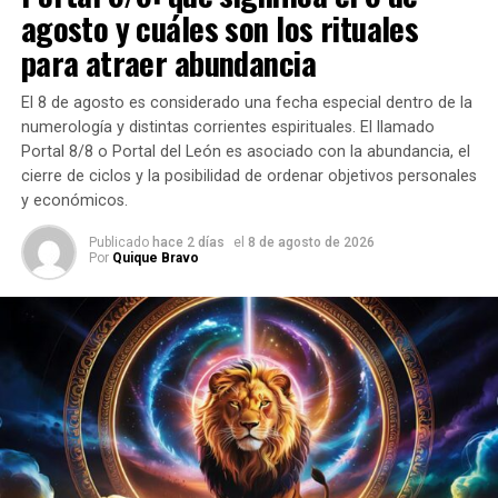
periódico
agosto y cuáles son los rituales
semanal,
para atraer abundancia
con el título
de la Gazeta de Buenos Aires».
El 8 de agosto es considerado una fecha especial dentro de la
numerología y distintas corrientes espirituales. El llamado
(Mariano Moreno, Gazeta de Buenos Ayres del 07 de
Portal 8/8 o Portal del León es asociado con la abundancia, el
Junio de 1810)
cierre de ciclos y la posibilidad de ordenar objetivos personales
y económicos.
Publicado
hace 2 días
el
8 de agosto de 2026
Por
Quique Bravo
TEMAS RELACIONADOS:
SIGUIENTE
Profesor de música se masturbaba frente a nenes con
retraso madurativo
NO TE PIERDAS