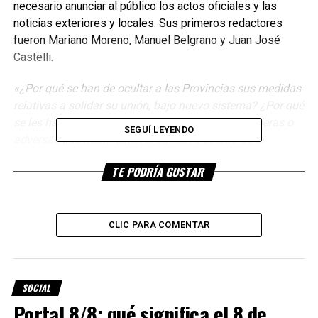
necesario anunciar al público los actos oficiales y las
noticias exteriores y locales. Sus primeros redactores
fueron Mariano Moreno, Manuel Belgrano y Juan José
Castelli.
«¿Por qué se han de ocultar a las Provincias sus medidas
relativas a solidar su unión, bajo nuevo sistema? ¿Por qué
se les ha de tener ignorantes de las noticias prósperas o
SEGUÍ LEYENDO
adversas que manifiesten el sucesivo estado de la
Península?…
TE PODRÍA GUSTAR
Para el logro
de tan
justos
CLIC PARA COMENTAR
deseos ha
resuelto la
Junta que
SOCIAL
salga a la
Portal 8/8: qué significa el 8 de
luz un nuevo