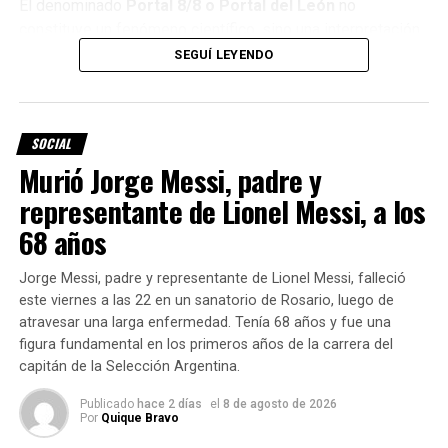
El denominado
Portal 8/8 o Portal del León
no
constituye un fenómeno científico, sino una interpretación
vinculada con creencias espirituales y numerológicas.
SEGUÍ LEYENDO
Para quienes siguen estas corrientes, la fecha representa
una oportunidad simbólica para
dejar atrás situaciones o
SOCIAL
hábitos, establecer nuevas metas y enfocarse en
Murió Jorge Messi, padre y
aquello que se quiere construir
.
representante de Lionel Messi, a los
El número 8
68 años
ocupa un
lugar central
Jorge Messi, padre y representante de Lionel Messi, falleció
en esta
este viernes a las 22 en un sanatorio de Rosario, luego de
atravesar una larga enfermedad. Tenía 68 años y fue una
figura fundamental en los primeros años de la carrera del
capitán de la Selección Argentina.
Publicado
hace 2 días
el
8 de agosto de 2026
Por
Quique Bravo