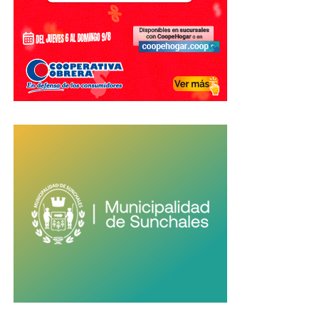
algún tipo de
responsabilidad de la entidad bancaria
,
por ejemplo, ante determinadas operaciones inusuales o
fallas en los mecanismos de seguridad.
Estos casos pueden ser planteados ante los organismos
correspondientes y requieren analizar las circunstancias
concretas de cada operación.
La vergüenza también juega un papel
Además del perjuicio económico, una estafa puede
provocar
angustia, impotencia y vergüenza
en quienes
la sufren.
Sin embargo, denunciar es importante no solamente para
intentar obtener una respuesta sobre el caso particular,
sino también para que las autoridades puedan conocer la
magnitud real del problema.