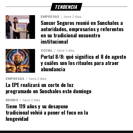
El crecimiento de los fraudes digitales plantea además un
TENDENCIA
desafío para bancos, empresas tecnológicas y
organismos encargados de investigar estos delitos, ya
EMPRESAS
hace 2 días
Sancor Seguros reunió en Sunchales a
que las operaciones pueden realizarse con gran rapidez y
autoridades, empresarios y referentes
los datos necesarios para seguir el rastro de una maniobra
en su tradicional encuentro
pueden encontrarse en diferentes sistemas.
institucional
SOCIAL
hace 2 días
Por eso, ante una estafa digital,
actuar rápido, guardar
Portal 8/8: qué significa el 8 de agosto
las pruebas, proteger las cuentas y realizar la
y cuáles son los rituales para atraer
denuncia
son algunos de los pasos más importantes.
abundancia
Con información de Perfil
EMPRESAS
hace 2 días
La EPE realizará un corte de luz
programado en Sunchales este domingo
MUNDO
hace 2 días
Tiene 119 años y su desayuno
tradicional volvió a poner el foco en la
longevidad