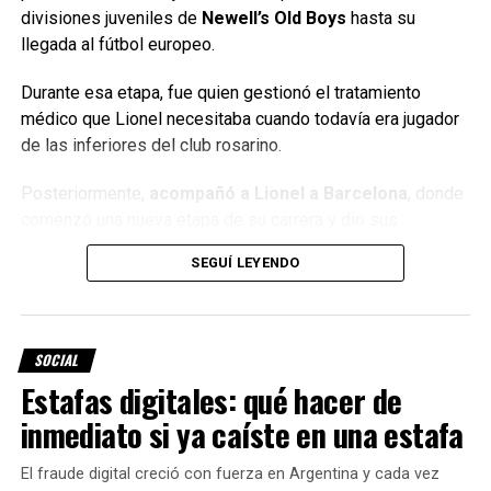
divisiones juveniles de
Newell’s Old Boys
hasta su
La propuesta, según estas creencias, no consiste
llegada al fútbol europeo.
simplemente en esperar que la prosperidad aparezca,
sino en
utilizar la fecha para revisar objetivos,
Durante esa etapa, fue quien gestionó el tratamiento
ordenar las finanzas y definir acciones concretas
.
médico que Lionel necesitaba cuando todavía era jugador
de las inferiores del club rosarino.
La idea de abundancia tampoco se limita necesariamente
al dinero. Puede incluir proyectos personales, relaciones,
Posteriormente,
acompañó a Lionel a Barcelona
, donde
trabajo y bienestar.
comenzó una nueva etapa de su carrera y dio sus
primeros pasos hacia la élite del fútbol mundial.
Los rituales que se recomiendan
SEGUÍ LEYENDO
Mientras ambos se encontraban en España,
Celia
para el Portal 8/8
Cuccittini
, madre de Lionel, permaneció en Rosario junto
al resto de la familia.
Quienes siguen esta tradición suelen realizar distintas
SOCIAL
prácticas durante el 8 de agosto.
Estafas digitales: qué hacer de
inmediato si ya caíste en una estafa
Entre las más mencionadas se encuentran:
El fraude digital creció con fuerza en Argentina y cada vez
Escribir en un papel objetivos y deseos
,