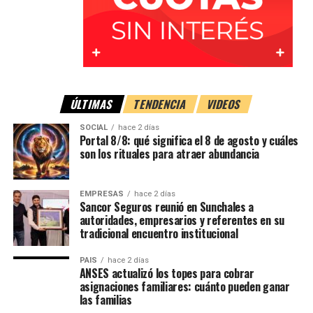
conveniente conservar el nombre del operador que
atendió el reclamo y el número de gestión o caso.
Guardar todas las pruebas
Antes de eliminar mensajes o conversaciones, es
importante
conservar toda la evidencia relacionada
ÚLTIMAS
TENDENCIA
VIDEOS
con la estafa
.
SOCIAL
hace 2 días
Portal 8/8: qué significa el 8 de agosto y cuáles
Esto incluye:
son los rituales para atraer abundancia
Capturas de pantalla de conversaciones.
EMPRESAS
hace 2 días
Números telefónicos desde los cuales se
Sancor Seguros reunió en Sunchales a
autoridades, empresarios y referentes en su
realizaron llamadas.
tradicional encuentro institucional
Correos electrónicos recibidos.
PAIS
hace 2 días
Mensajes enviados por los presuntos estafadores.
ANSES actualizó los topes para cobrar
asignaciones familiares: cuánto pueden ganar
Comprobantes de transferencias u operaciones.
las familias