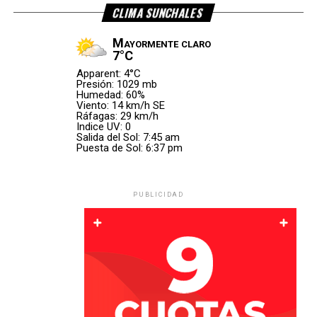
CLIMA SUNCHALES
Con información de Contexto
consecuencia de una estafa
.
Mayormente claro
El primer
7°C
paso
Apparent: 4°C
Presión: 1029 mb
Humedad: 60%
Viento: 14 km/h SE
Ráfagas: 29 km/h
Indice UV: 0
Salida del Sol: 7:45 am
Puesta de Sol: 6:37 pm
PUBLICIDAD
recomendado es comunicarse inmediatamente con el
banco o la billetera virtual
involucrada.
Se debe solicitar el contacto con el área de fraudes y
pedir que se analice la posibilidad de
bloquear la cuenta
o intentar revertir la operación
. También es