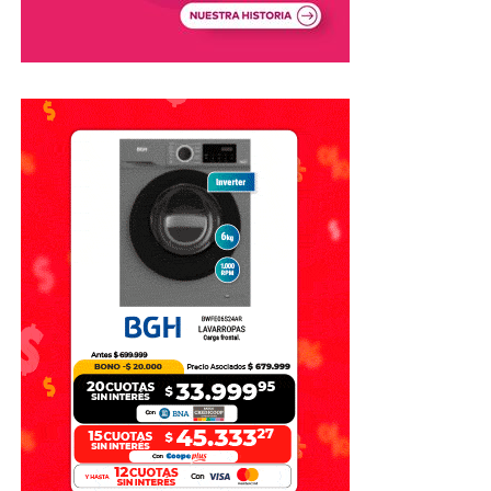
Realizar la denuncia
Otro paso importante es realizar la denuncia
correspondiente y conservar una copia de la presentación.
La denuncia puede efectuarse ante las autoridades
competentes y también ante organismos especializados
en ciberdelitos.
Es importante tener en cuenta que
realizar una denuncia
no garantiza la recuperación del dinero perdido
. La
posibilidad de recuperar fondos dependerá de las
circunstancias particulares de cada operación y de las
acciones que puedan realizar las entidades financieras y
las autoridades.
¿Puede intervenir el banco?
En determinadas situaciones, puede analizarse si existió