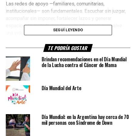
Las redes de apoyo —familiares, comunitarias,
institucionales— son fundamentales. Escuchar sin juzgar,
acompañar sin imponer, fortalecer lazos y generar
espacios de cuidado puede ser la diferencia que salve
SEGUÍ LEYENDO
una vida.
Desde la
TE PODRÍA GUSTAR
Brindan recomendaciones en el Día Mundial
de la Lucha contra el Cáncer de Mama
Día Mundial del Arte
Día Mundial: en la Argentina hay cerca de 70
mil personas con Síndrome de Down
Subsecretaría de Promoción de Derechos y la Dirección
de Salud, reafirmamos nuestro compromiso de: