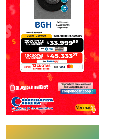
posibilidad de recuperar fondos dependerá de las
circunstancias particulares de cada operación y de las
acciones que puedan realizar las entidades financieras y
las autoridades.
¿Puede intervenir el banco?
En determinadas situaciones, puede analizarse si existió
algún tipo de
responsabilidad de la entidad bancaria
,
por ejemplo, ante determinadas operaciones inusuales o
fallas en los mecanismos de seguridad.
Estos casos pueden ser planteados ante los organismos
correspondientes y requieren analizar las circunstancias
concretas de cada operación.
La vergüenza también juega un papel
Además del perjuicio económico, una estafa puede