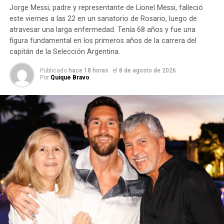
Jorge Messi, padre y representante de Lionel Messi, falleció
en esta
este viernes a las 22 en un sanatorio de Rosario, luego de
atravesar una larga enfermedad. Tenía 68 años y fue una
figura fundamental en los primeros años de la carrera del
capitán de la Selección Argentina.
Publicado
hace 18 horas
el
8 de agosto de 2026
Por
Quique Bravo
interpretación. En numerología se lo relaciona con el
poder personal, el equilibrio, la organización, el
liderazgo y la prosperidad material
.
Además, su forma recuerda al símbolo del infinito, por lo
que también se lo vincula con los ciclos, la continuidad y el
equilibrio.
Por qué el Portal 8/8 está
relacionado con la abundancia