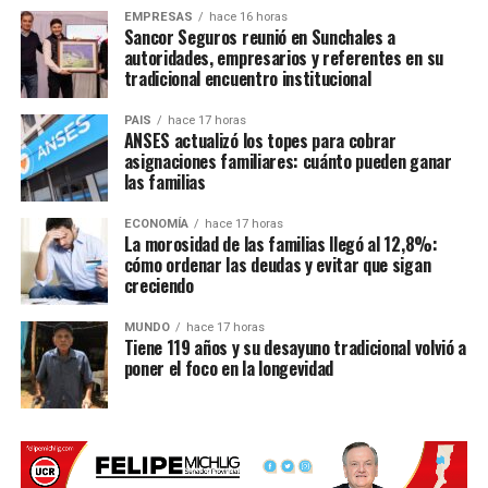
EMPRESAS
hace 16 horas
Números telefónicos desde los cuales se
Sancor Seguros reunió en Sunchales a
autoridades, empresarios y referentes en su
realizaron llamadas.
tradicional encuentro institucional
Correos electrónicos recibidos.
PAIS
hace 17 horas
Mensajes enviados por los presuntos estafadores.
ANSES actualizó los topes para cobrar
asignaciones familiares: cuánto pueden ganar
Comprobantes de transferencias u operaciones.
las familias
Datos de las cuentas o billeteras involucradas.
ECONOMÍA
hace 17 horas
La morosidad de las familias llegó al 12,8%:
Aunque pueda existir vergüenza o enojo después de haber
cómo ordenar las deudas y evitar que sigan
sido engañado, eliminar las conversaciones puede
creciendo
significar perder información útil para una eventual
investigación.
MUNDO
hace 17 horas
Tiene 119 años y su desayuno tradicional volvió a
poner el foco en la longevidad
Cambiar las contraseñas
Si existe la posibilidad de que las credenciales hayan sido
comprometidas, se recomienda
cambiar las
contraseñas
, comenzando por la cuenta de correo