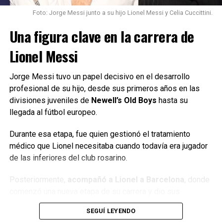
Foto: Jorge Messi junto a su hijo Lionel Messi y Celia Cuccittini.
Dentro de la numerología, el número 8 suele asociarse con
el
dinero, la abundancia, la ambición y el éxito
Una figura clave en la carrera de
material
.
Lionel Messi
Por ese motivo, el 8 de agosto se convirtió en una fecha
elegida por quienes buscan mejorar su relación con el
Jorge Messi tuvo un papel decisivo en el desarrollo
dinero, impulsar proyectos o atraer nuevas oportunidades.
profesional de su hijo, desde sus primeros años en las
divisiones juveniles de
Newell’s Old Boys
hasta su
La propuesta, según estas creencias, no consiste
llegada al fútbol europeo.
simplemente en esperar que la prosperidad aparezca,
sino en
utilizar la fecha para revisar objetivos,
Durante esa etapa, fue quien gestionó el tratamiento
ordenar las finanzas y definir acciones concretas
.
médico que Lionel necesitaba cuando todavía era jugador
de las inferiores del club rosarino.
La idea de abundancia tampoco se limita necesariamente
al dinero. Puede incluir proyectos personales, relaciones,
Posteriormente,
acompañó a Lionel a Barcelona
, donde
trabajo y bienestar.
comenzó una nueva etapa de su carrera y dio sus
primeros pasos hacia la élite del fútbol mundial.
Los rituales que se recomiendan
SEGUÍ LEYENDO