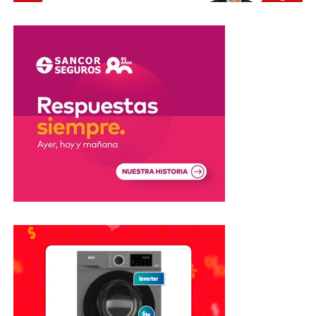
electrónico.
También deben revisarse las claves utilizadas en bancos,
billeteras virtuales y redes sociales.
Además, cuando esté disponible, es conveniente activar la
autenticación en dos pasos
, que agrega una segunda
instancia de verificación al iniciar sesión.
Realizar la denuncia
Otro paso importante es realizar la denuncia
correspondiente y conservar una copia de la presentación.
La denuncia puede efectuarse ante las autoridades
competentes y también ante organismos especializados
en ciberdelitos.
Es importante tener en cuenta que
realizar una denuncia
no garantiza la recuperación del dinero perdido
. La