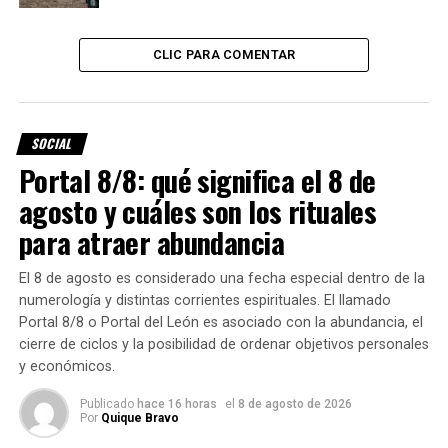
• Promover la sensibilización comunitaria.
• Fortalecer la prevención desde una mirada integral y
colectiva.
CLIC PARA COMENTAR
Recordemos: hablar salva vidas. El cuidado, el respeto y la
solidaridad son las herramientas más poderosas para
transformar el dolor en esperanza.
SOCIAL
Portal 8/8: qué significa el 8 de
Si vos o alguien cercano está atravesando una situación
agosto y cuáles son los rituales
difícil, no estás solo/a: pedir ayuda es un acto de valentía.
para atraer abundancia
Acércate a los dispositivos de salud de nuestra ciudad.
Prensa: Municipalidad de Sunchales
El 8 de agosto es considerado una fecha especial dentro de la
numerología y distintas corrientes espirituales. El llamado
Portal 8/8 o Portal del León es asociado con la abundancia, el
TEMAS RELACIONADOS:
10 DE SEPTIEMBRE
DÍA MUNDIAL
cierre de ciclos y la posibilidad de ordenar objetivos personales
PREVENCIÓN DEL SUICIDIO
y económicos.
SIGUIENTE
Los cinco signos que recuperarán la llama del amor en
Publicado
hace 16 horas
el
8 de agosto de 2026
Por
Quique Bravo
septiembre