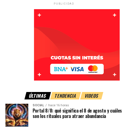
PUBLICIDAD
recomendado es comunicarse inmediatamente con el
banco o la billetera virtual
involucrada.
Se debe solicitar el contacto con el área de fraudes y
pedir que se analice la posibilidad de
bloquear la cuenta
o intentar revertir la operación
. También es
conveniente conservar el nombre del operador que
atendió el reclamo y el número de gestión o caso.
Guardar todas las pruebas
Antes de eliminar mensajes o conversaciones, es
importante
conservar toda la evidencia relacionada
ÚLTIMAS
TENDENCIA
VIDEOS
con la estafa
.
SOCIAL
hace 16 horas
Portal 8/8: qué significa el 8 de agosto y cuáles
Esto incluye:
son los rituales para atraer abundancia
Capturas de pantalla de conversaciones.