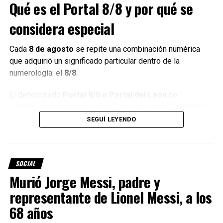
Qué es el Portal 8/8 y por qué se
considera especial
Cada
8 de agosto
se repite una combinación numérica
que adquirió un significado particular dentro de la
numerología: el
8/8
.
El denominado
Portal 8/8 o Portal del León
no
constituye un fenómeno científico, sino una interpretación
vinculada con creencias espirituales y numerológicas.
SEGUÍ LEYENDO
Para quienes siguen estas corrientes, la fecha representa
una oportunidad simbólica para
dejar atrás situaciones o
SOCIAL
hábitos, establecer nuevas metas y enfocarse en
Murió Jorge Messi, padre y
aquello que se quiere construir
.
representante de Lionel Messi, a los
El número 8
68 años
ocupa un
lugar central