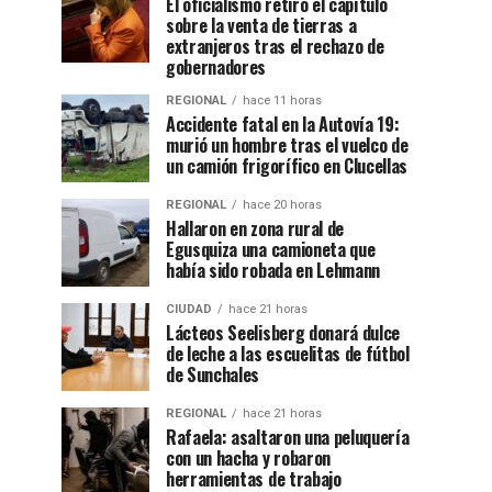
El oficialismo retiró el capítulo
sobre la venta de tierras a
extranjeros tras el rechazo de
gobernadores
REGIONAL
hace 11 horas
Accidente fatal en la Autovía 19:
murió un hombre tras el vuelco de
un camión frigorífico en Clucellas
REGIONAL
hace 20 horas
Hallaron en zona rural de
Egusquiza una camioneta que
había sido robada en Lehmann
CIUDAD
hace 21 horas
Lácteos Seelisberg donará dulce
de leche a las escuelitas de fútbol
de Sunchales
REGIONAL
hace 21 horas
Rafaela: asaltaron una peluquería
con un hacha y robaron
herramientas de trabajo