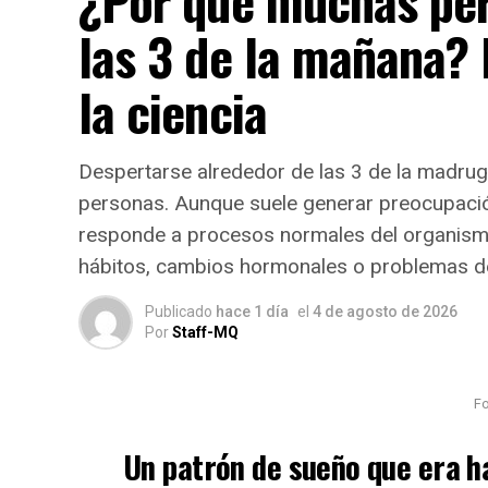
¿Por qué muchas per
las 3 de la mañana? 
la ciencia
Despertarse alrededor de las 3 de la madr
personas. Aunque suele generar preocupació
responde a procesos normales del organism
hábitos, cambios hormonales o problemas de
Publicado
hace 1 día
el
4 de agosto de 2026
Por
Staff-MQ
Fo
Un patrón de sueño que era ha