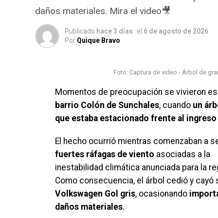
daños materiales. Mira el video🎥
Publicado
hace 3 días
el
6 de agosto de 2026
Por
Quique Bravo
Foto: Captura de video - Árbol de gr
Momentos de preocupación se vivieron e
barrio Colón de Sunchales
, cuando
un árb
que estaba estacionado frente al ingreso
El hecho ocurrió mientras comenzaban a se
fuertes ráfagas de viento
asociadas a la
inestabilidad climática anunciada para la re
Como consecuencia, el árbol cedió y cayó 
Volkswagen Gol gris
, ocasionando
import
daños materiales
.