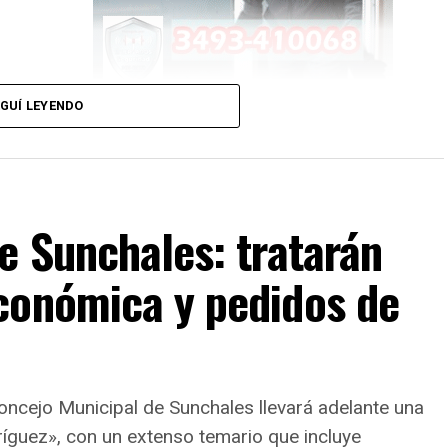
GUÍ LEYENDO
cupantes al momento del incidente
, por lo que no se
e Sunchales: tratarán
conómica y pedidos de
palidad de Sunchales
, quienes realizaron tareas para
os trabajos se centraron especialmente en la
resencia de
cables y ramas de gran tamaño
, con el
Concejo Municipal de Sunchales llevará adelante una
bjetivo de evitar nuevos riesgos para vecinos y
utomovilistas.
ríguez», con un extenso temario que incluye