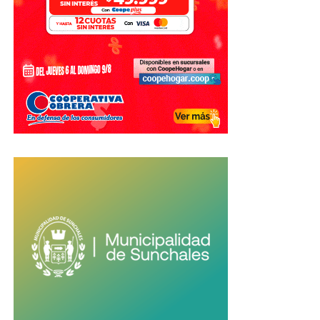
vida».
Un mensaje para sus compañeros y
los hinchas
En su despedida, Otamendi también alentó a las nuevas
generaciones del seleccionado a mantener la ilusión de
seguir peleando por nuevos títulos, pese al duro golpe
sufrido en el Mundial.
Finalmente, dedicó un especial agradecimiento a los
hinchas argentinos por el apoyo recibido a lo largo de toda
su carrera.
«Gracias por dejarme
cumplir el sueño de ser
campeón del mundo y de