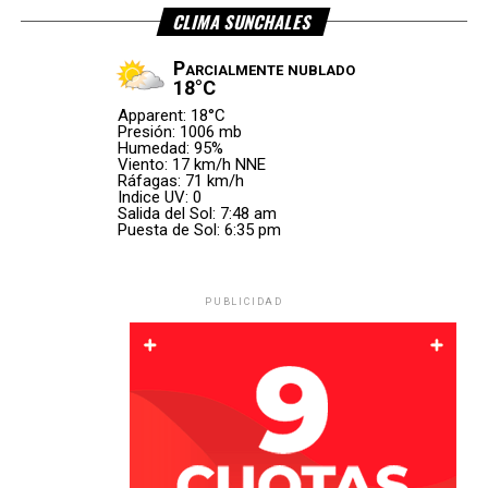
«Hoy me toca escribir las palabras
CLIMA SUNCHALES
más difíciles»
Parcialmente nublado
18°C
Apparent: 18°C
El experimentado zaguero compartió un video con algunos
Presión: 1006 mb
de los momentos más importantes de su carrera en la
Humedad: 95%
Viento: 17 km/h NNE
Selección y comenzó su despedida con un mensaje
Ráfagas: 71 km/h
cargado de emoción.
Indice UV: 0
Salida del Sol: 7:48 am
Puesta de Sol: 6:35 pm
«Hoy me toca escribir las
palabras más difíciles de
PUBLICIDAD
toda mi carrera».
Otamendi recordó que desde niño soñó con vestir la
camiseta argentina y definió ese recorrido como el mayor
privilegio que le dio el fútbol.