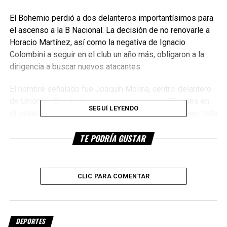
El Bohemio perdió a dos delanteros importantísimos para
el ascenso a la B Nacional. La decisión de no renovarle a
Horacio Martínez, así como la negativa de Ignacio
Colombini a seguir en el club un año más, obligaron a la
dirigencia a buscar nuevos atacantes.
El hombre señalado fue Joaquín Molina, centro-delantero
de Unión de Sunchales, que viene de marcar 10 goles en
SEGUÍ LEYENDO
el pasado Federal A. El goleador de 27 años hizo casi toda
su carrera en el Bicho Verde, donde marcó casi 50 tantos
TE PODRÍA GUSTAR
en alrededor de 120 partidos.
Molina, además, suma pasos por Racing de Córdoba en el
Federal A y San Martín de San Juan, en Primera División.
CLIC PARA COMENTAR
La temporada pasada fue la figura de Unión, marcando 10
tantos en 17 encuentros.
Aunque no es muy visto en el fútbol metropolitano, la
DEPORTES