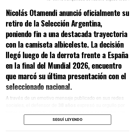
Nicolás Otamendi
anunció oficialmente su
retiro de la
Selección Argentina
,
poniendo fin a una destacada trayectoria
con la camiseta albiceleste. La decisión
llegó luego de la derrota frente a
España
en la final del
Mundial 2026
, encuentro
que marcó su última presentación con el
seleccionado nacional.
A través de un emotivo mensaje publicado en sus redes
sociales, el defensor de
38 años
expresó su orgullo por
haber representado al país y aseguró que se marcha con
la tranquilidad de haber entregado todo dentro del campo
SEGUÍ LEYENDO
de juego.