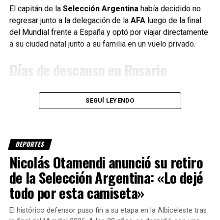
intentar recuperar la identidad futbolística del equipo.
El capitán de la
Selección Argentina
había decidido no
regresar junto a la delegación de la
AFA
luego de la final
Fuente: Sin Mordaza
del Mundial frente a España y optó por viajar directamente
a su ciudad natal junto a su familia en un vuelo privado.
Días de descanso en Rosario
Durante su estadía en Rosario,
Messi
aprovechó el receso
SEGUÍ LEYENDO
para compartir tiempo con sus seres queridos,
especialmente con su padre
Jorge Messi
, y asistir a un
encuentro de
Leones FC
, el club del que es propietario y
que actualmente conduce su hermano
Matías Messi
.
DEPORTES
Nicolás Otamendi anunció su retiro
El astro argentino disfrutó de unos días de descanso
antes de volver a enfocarse en los compromisos
de la Selección Argentina: «Lo dejé
deportivos con el conjunto estadounidense.
todo por esta camiseta»
Cuándo podría volver a jugar con
El histórico defensor puso fin a su etapa en la Albiceleste tras