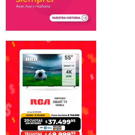
resultado que queríamos,
pero me voy con la cabeza
en alto porque este grupo
lo intentó hasta el último
segundo».
Además, remarcó que nunca dejó de esforzarse por la
Selección.
«Nunca me guardé una
gota de esfuerzo, nunca
dejé de creer y nunca dejé
de sentir esta camiseta
como el mayor honor de mi