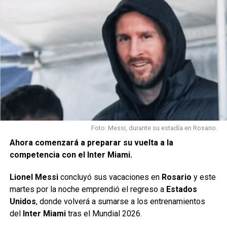
del ascenso.
Paolo Goltz se suma como ayudante
de campo
El nuevo cuerpo técnico tendrá además una presencia
conocida para los hinchas sabaleros.
Paolo Goltz
, recientemente retirado como futbolista, se
incorporará como ayudante de campo de Delfino e iniciará
Foto: Messi, durante su estadía en Rosario.
una nueva etapa dentro de la institución.
Ahora comenzará a preparar su vuelta a la
competencia con el Inter Miami.
El exdefensor, uno de los referentes recientes de Colón,
aportará su experiencia y conocimiento del club en esta
Lionel Messi
concluyó sus vacaciones en
Rosario
y este
nueva función.
martes por la noche emprendió el regreso a
Estados
Unidos
, donde volverá a sumarse a los entrenamientos
Con esta dupla, la dirigencia busca combinar la experiencia
del
Inter Miami
tras el Mundial 2026.
de Delfino como entrenador con el liderazgo de Goltz para