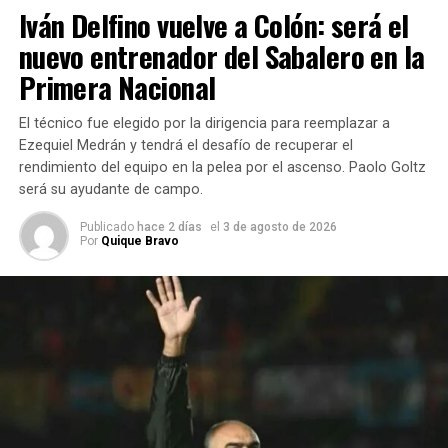
dirigencia de Atlanta ha acertado con los delanteros en el
Iván Delfino vuelve a Colón: será el
último tiempo. Cabe mencionar los casos de Luciano
nuevo entrenador del Sabalero en la
Pons, Diego Dorregaray, Adrián Martínez y Horacio
Primera Nacional
Martínez como los nueve poco conocidos que rindieron y
mucho en Villa Crespo.
El técnico fue elegido por la dirigencia para reemplazar a
Ezequiel Medrán y tendrá el desafío de recuperar el
Molina es la quinta incorporación del Bohemio, que sumó
rendimiento del equipo en la pelea por el ascenso. Paolo Goltz
además a Leonardo Marinucci, Nicolás Talpone, Ramiro
será su ayudante de campo.
Fernández y Enzo Trinidad.
Publicado
hace 2 días
el
3 de agosto de 2026
Fuente: soloascenso
Por
Quique Bravo
TEMAS RELACIONADOS:
SIGUIENTE
Argentina oficializó su candidatura para organizar el
Mundial 2030 junto a Uruguay, Chile y Paraguay
NO TE PIERDAS
Copa Santa Fe de básquet: Libertad gano y Unión no
pudo en San Cristóbal