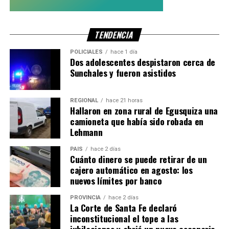
vestir la camiseta más
hermosa del mundo. Hasta
TENDENCIA
siempre, Selección».
POLICIALES
hace 1 día
Dos adolescentes despistaron cerca de
Sunchales y fueron asistidos
Un ciclo histórico con la Albiceleste
REGIONAL
hace 21 horas
Con este anuncio,
Nicolás Otamendi
cierra una de las
Hallaron en zona rural de Egusquiza una
etapas más exitosas de su carrera deportiva. Durante el
camioneta que había sido robada en
ciclo encabezado por
Lionel Scaloni
, fue una pieza clave
Lehmann
de la defensa y conquistó importantes títulos
PAIS
hace 2 días
internacionales.
Cuánto dinero se puede retirar de un
cajero automático en agosto: los
Entre sus principales logros con la Selección Argentina se
nuevos límites por banco
destacan:
PROVINCIA
hace 2 días
La Corte de Santa Fe declaró
Copa América.
inconstitucional el tope a las
jubilaciones y abrió un nuevo escenario