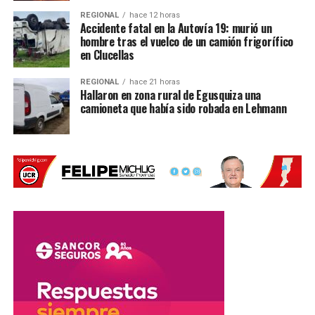
REGIONAL
hace 12 horas
Accidente fatal en la Autovía 19: murió un
hombre tras el vuelco de un camión frigorífico
en Clucellas
REGIONAL
hace 21 horas
Hallaron en zona rural de Egusquiza una
camioneta que había sido robada en Lehmann
Una despedida tras la final del
Mundial
El defensor también hizo referencia a la derrota ante
España, partido que terminó siendo el cierre de su ciclo
con la Albiceleste.
«El destino quiso que mi
último partido fuera una
final del mundo. No fue el