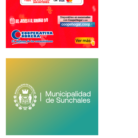
Un mensaje para sus compañeros y
los hinchas
En su despedida, Otamendi también alentó a las nuevas
generaciones del seleccionado a mantener la ilusión de
seguir peleando por nuevos títulos, pese al duro golpe
sufrido en el Mundial.
Finalmente, dedicó un especial agradecimiento a los
hinchas argentinos por el apoyo recibido a lo largo de toda
su carrera.
«Gracias por dejarme
cumplir el sueño de ser
campeón del mundo y de
vestir la camiseta más