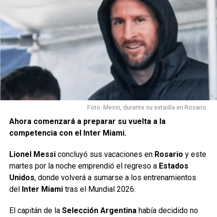
Paolo Goltz se suma como ayudante
de campo
El nuevo cuerpo técnico tendrá además una presencia
conocida para los hinchas sabaleros.
Paolo Goltz
, recientemente retirado como futbolista, se
incorporará como ayudante de campo de Delfino e iniciará
Foto: Messi, durante su estadía en Rosario.
una nueva etapa dentro de la institución.
Ahora comenzará a preparar su vuelta a la
competencia con el Inter Miami.
El exdefensor, uno de los referentes recientes de Colón,
aportará su experiencia y conocimiento del club en esta
Lionel Messi
concluyó sus vacaciones en
Rosario
y este
nueva función.
martes por la noche emprendió el regreso a
Estados
Unidos
, donde volverá a sumarse a los entrenamientos
Con esta dupla, la dirigencia busca combinar la experiencia
del
Inter Miami
tras el Mundial 2026.
de Delfino como entrenador con el liderazgo de Goltz para
intentar recuperar la identidad futbolística del equipo.
El capitán de la
Selección Argentina
había decidido no