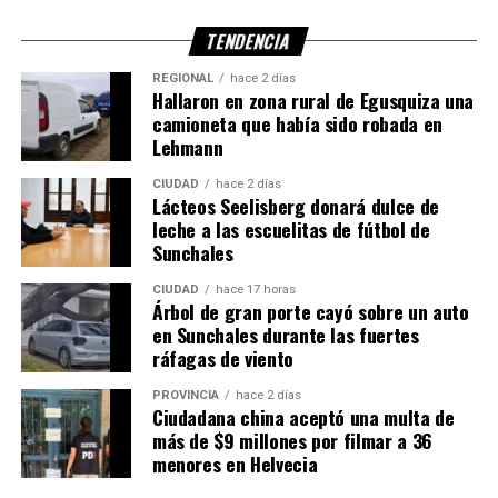
hermosa del mundo. Hasta
TENDENCIA
siempre, Selección».
REGIONAL
hace 2 días
Hallaron en zona rural de Egusquiza una
camioneta que había sido robada en
Un ciclo histórico con la Albiceleste
Lehmann
CIUDAD
hace 2 días
Con este anuncio,
Nicolás Otamendi
cierra una de las
Lácteos Seelisberg donará dulce de
etapas más exitosas de su carrera deportiva. Durante el
leche a las escuelitas de fútbol de
ciclo encabezado por
Lionel Scaloni
, fue una pieza clave
Sunchales
de la defensa y conquistó importantes títulos
CIUDAD
hace 17 horas
internacionales.
Árbol de gran porte cayó sobre un auto
en Sunchales durante las fuertes
Entre sus principales logros con la Selección Argentina se
ráfagas de viento
destacan:
PROVINCIA
hace 2 días
Ciudadana china aceptó una multa de
Copa América.
más de $9 millones por filmar a 36
menores en Helvecia
Finalissima.