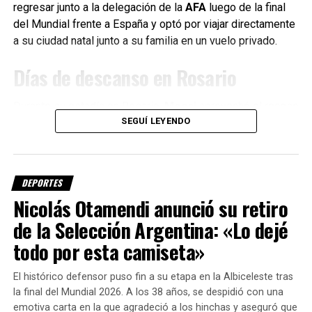
regresar junto a la delegación de la
AFA
luego de la final
Fuente: Sin Mordaza
del Mundial frente a España y optó por viajar directamente
a su ciudad natal junto a su familia en un vuelo privado.
Días de descanso en Rosario
Durante su estadía en Rosario,
Messi
aprovechó el receso
SEGUÍ LEYENDO
para compartir tiempo con sus seres queridos,
especialmente con su padre
Jorge Messi
, y asistir a un
encuentro de
Leones FC
, el club del que es propietario y
que actualmente conduce su hermano
Matías Messi
.
DEPORTES
Nicolás Otamendi anunció su retiro
El astro argentino disfrutó de unos días de descanso
antes de volver a enfocarse en los compromisos
de la Selección Argentina: «Lo dejé
deportivos con el conjunto estadounidense.
todo por esta camiseta»
Cuándo podría volver a jugar con
El histórico defensor puso fin a su etapa en la Albiceleste tras
la final del Mundial 2026. A los 38 años, se despidió con una
Inter Miami
emotiva carta en la que agradeció a los hinchas y aseguró que