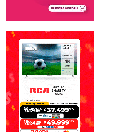
pero me voy con la cabeza
en alto porque este grupo
lo intentó hasta el último
segundo».
Además, remarcó que nunca dejó de esforzarse por la
Selección.
«Nunca me guardé una
gota de esfuerzo, nunca
dejé de creer y nunca dejé
de sentir esta camiseta
como el mayor honor de mi
vida».