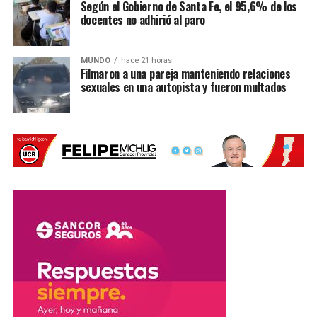
Según el Gobierno de Santa Fe, el 95,6% de los
docentes no adhirió al paro
MUNDO
hace 21 horas
Filmaron a una pareja manteniendo relaciones
sexuales en una autopista y fueron multados
Una despedida tras la final del
Mundial
El defensor también hizo referencia a la derrota ante
España, partido que terminó siendo el cierre de su ciclo
con la Albiceleste.
«El destino quiso que mi
último partido fuera una
final del mundo. No fue el
resultado que queríamos,