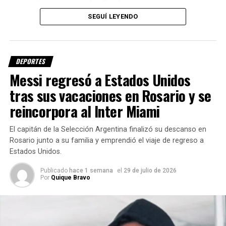
etapa con la intención de devolverle protagonismo al
SEGUÍ LEYENDO
equipo.
Un nuevo desafío para Delfino en
DEPORTES
Colón
Messi regresó a Estados Unidos
La presentación oficial del entrenador se realizará en las
tras sus vacaciones en Rosario y se
próximas horas y, una vez confirmado su regreso,
reincorpora al Inter Miami
comenzará a trabajar con el plantel profesional.
El capitán de la Selección Argentina finalizó su descanso en
El desafío será importante, ya que
Colón atraviesa un
Rosario junto a su familia y emprendió el viaje de regreso a
momento irregular desde lo futbolístico
y necesita
Estados Unidos.
recuperar confianza, mejorar su rendimiento y volver a
sumar puntos para escalar posiciones en la tabla.
Publicado
hace 1 semana
el
29 de julio de 2026
Por
Quique Bravo
La llegada de Delfino apunta a ordenar al equipo en la
recta final de la temporada y mantener vigente el objetivo
del ascenso.