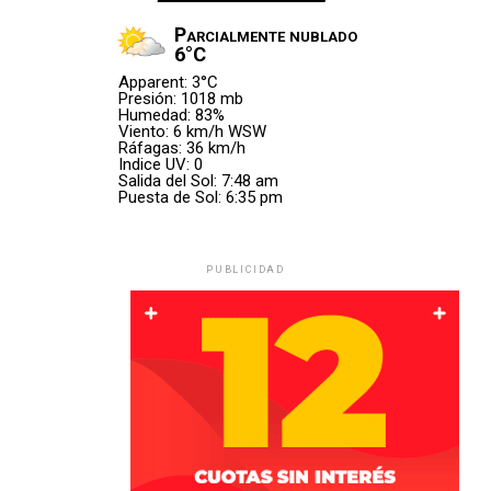
más difíciles»
Parcialmente nublado
6°C
Apparent: 3°C
El experimentado zaguero compartió un video con algunos
Presión: 1018 mb
de los momentos más importantes de su carrera en la
Humedad: 83%
Viento: 6 km/h WSW
Selección y comenzó su despedida con un mensaje
Ráfagas: 36 km/h
cargado de emoción.
Indice UV: 0
Salida del Sol: 7:48 am
Puesta de Sol: 6:35 pm
«Hoy me toca escribir las
palabras más difíciles de
PUBLICIDAD
toda mi carrera».
Otamendi recordó que desde niño soñó con vestir la
camiseta argentina y definió ese recorrido como el mayor
privilegio que le dio el fútbol.