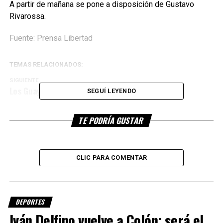
A partir de mañana se pone a disposición de Gustavo
Rivarossa.
Fuente: Prensa Libertad
TEMAS RELACIONADOS:
SIGUIENTE
Los Guaycurúes no detienen su marcha
SEGUÍ LEYENDO
NO TE PIERDAS
Liga Rafaelina: Ganaros los dos equipos de nuestra
TE PODRÍA GUSTAR
ciudad
CLIC PARA COMENTAR
DEPORTES
Iván Delfino vuelve a Colón: será el