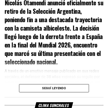
Nicolás Otamendi
anunció oficialmente su
retiro de la
Selección Argentina
,
poniendo fin a una destacada trayectoria
con la camiseta albiceleste. La decisión
llegó luego de la derrota frente a
España
en la final del
Mundial 2026
, encuentro
que marcó su última presentación con el
seleccionado nacional.
A través de un emotivo mensaje publicado en sus redes
sociales, el defensor de
38 años
expresó su orgullo por
haber representado al país y aseguró que se marcha con
la tranquilidad de haber entregado todo dentro del campo
SEGUÍ LEYENDO
de juego.
«Hoy me toca escribir las palabras
CLIMA SUNCHALES