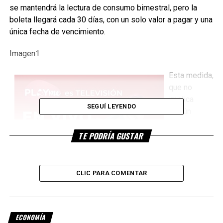
se mantendrá la lectura de consumo bimestral, pero la
boleta llegará cada 30 días, con un solo valor a pagar y una
única fecha de vencimiento.
Imagen1
Esta medida,
que no
implica
SEGUÍ LEYENDO
ningún
incremento
TE PODRÍA GUSTAR
en los
actuales
cargos fijos
del servicio,
CLIC PARA COMENTAR
responde a
una
resolución del Ente Nacional Regulador del Gas (Enargás)
ECONOMÍA
del pasado 16 de abril, cuando se aprobó la modificación