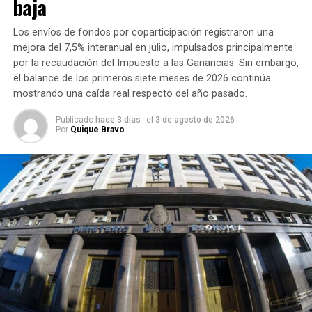
baja
Los envíos de fondos por coparticipación registraron una
mejora del 7,5% interanual en julio, impulsados principalmente
por la recaudación del Impuesto a las Ganancias. Sin embargo,
el balance de los primeros siete meses de 2026 continúa
mostrando una caída real respecto del año pasado.
Publicado
hace 3 días
el
3 de agosto de 2026
Por
Quique Bravo
Las ventas de nafta siguen en baja
Pese al buen desempeño de la producción, el consumo
interno continúa debilitado.
Según los datos difundidos,
las ventas de nafta súper
cayeron un 2%
en lo que va del año, mientras que la
nafta premium
, aunque acumula un leve crecimiento