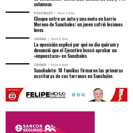
conocimiento financiero.
columnas
POLICIALES
hace 3 días
Mientras que la mayoría de los usuarios entiende el
Choque entre un auto y una moto en barrio
funcionamiento de:
Moreno de Sunchales: un joven sufrió lesiones
leves
Tarjetas de débito (65%).
CIUDAD
hace 6 días
La oposición explicó por qué no dio quórum y
Billeteras virtuales (61%).
denunció que el Ejecutivo buscó aprobar un
«impuestazo» en Sunchales
Tarjetas de crédito (56%).
CIUDAD
hace 6 días
El conocimiento disminuye cuando se trata de productos
Sunchalote: 10 familias firmaron las primeras
bancarios tradicionales, ya que
solo el 47% comprende
escrituras de sus terrenos en Sunchales
cómo funciona una caja de ahorro y apenas el 33%
conoce el funcionamiento de una cuenta corriente
.
Fuente: Clarín