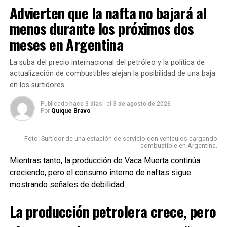
Advierten que la nafta no bajará al
del Reglamento de Servicio de Distribución.
menos durante los próximos dos
Se recuerda además, que quienes deseen consultar los
meses en Argentina
consumos y reimprimir los comprobantes pueden hacerlo
a través de la oficina virtual en:
www.litoral-gas.com.ar/ov
La suba del precio internacional del petróleo y la política de
actualización de combustibles alejan la posibilidad de una baja
en los surtidores.
Fuente: Uno de Santa Fe
Publicado
hace 3 días
el
3 de agosto de 2026
Por
Quique Bravo
Foto: Surtidor de una estación de servicio con vehículos cargando
combustible en Argentina.
TEMAS RELACIONADOS:
Mientras tanto, la producción de Vaca Muerta continúa
SIGUIENTE
creciendo, pero el consumo interno de naftas sigue
Los 10 alimentos que más se encarecieron en el último
mes: subas de hasta el 30,6%
mostrando señales de debilidad.
NO TE PIERDAS
La producción petrolera crece, pero
La inflación en mayo fue de 3,1% y alcanzó el 57,3%
interanual