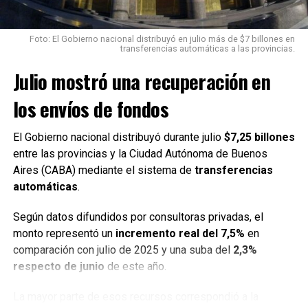
anual,
registró una baja del 1,2% durante junio
.
Foto: El Gobierno nacional distribuyó en julio más de $7 billones en
Especialistas atribuyen esta situación al menor poder de
transferencias automáticas a las provincias.
compra de los consumidores y al impacto que tienen los
Julio mostró una recuperación en
precios de los combustibles sobre la demanda.
los envíos de fondos
Por qué no bajará el precio de la
nafta
El Gobierno nacional distribuyó durante julio
$7,25 billones
entre las provincias y la Ciudad Autónoma de Buenos
El ex subsecretario de Hidrocarburos
Juan José
Aires (CABA) mediante el sistema de
transferencias
Carbajales
explicó que la caída en las ventas responde
automáticas
.
principalmente al contexto económico que atraviesan los
consumidores.
Según datos difundidos por consultoras privadas, el
monto representó un
incremento real del 7,5%
en
Además, señaló que
los precios internacionales del
comparación con julio de 2025 y una suba del
2,3%
petróleo continúan elevados
, lo que alimenta la
respecto de junio
de este año.
percepción de que los combustibles «siempre suben y
nunca bajan».
La mayor parte de esos recursos correspondió a la