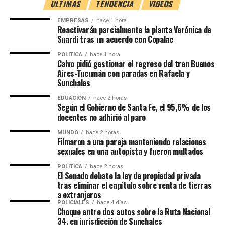
transporte y comercios
ÚLTIMAS
TENDENCIA
VIDEOS
De acuerdo con el informe, esa disminución equivale a una
pérdida aproximada de
$627.188 millones
para el
EMPRESAS
hace 1 hora
La expansión de los medios de pago digitales también
Reactivarán parcialmente la planta Verónica de
conjunto de las jurisdicciones provinciales.
Suardi tras un acuerdo con Copalac
llegó al transporte público. Actualmente,
el 42% de los
usuarios ya paga sus viajes con tarjetas o celulares
Fuente: NA
POLITICA
hace 1 hora
mediante tecnología contactless
Calvo pidió gestionar el regreso del tren Buenos
.
Aires-Tucumán con paradas en Rafaela y
Sunchales
Los pagos electrónicos también ganan espacio en:
EDUACIÓN
hace 2 horas
Según el Gobierno de Santa Fe, el 95,6% de los
Compras en comercios de barrio (40%).
docentes no adhirió al paro
Cafeterías y restaurantes (38%).
MUNDO
hace 2 horas
Filmaron a una pareja manteniendo relaciones
Envío de dinero entre familiares y amigos
sexuales en una autopista y fueron multados
(47%).
POLITICA
hace 2 horas
El Senado debate la ley de propiedad privada
En este último caso, las aplicaciones desplazaron tanto a
tras eliminar el capítulo sobre venta de tierras
las transferencias bancarias tradicionales (15%) como al
a extranjeros
efectivo (11%).
POLICIALES
hace 4 días
Choque entre dos autos sobre la Ruta Nacional
34, en jurisdicción de Sunchales