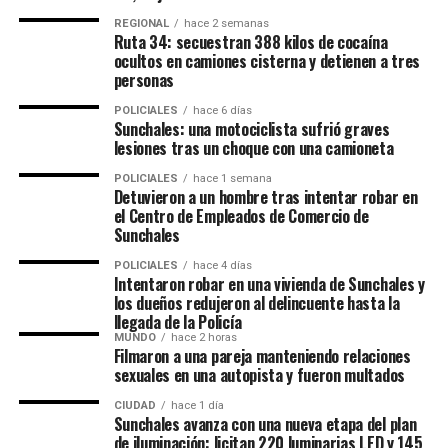
El desafío: más comercios
REGIONAL
hace 2 semanas
aceptando pagos digitales
Ruta 34: secuestran 388 kilos de cocaína
ocultos en camiones cisterna y detienen a tres
personas
A pesar del fuerte crecimiento, todavía existen obstáculos
para abandonar completamente el efectivo. El informe
POLICIALES
hace 6 días
Sunchales: una motociclista sufrió graves
señala que
el 84% de los argentinos considera
lesiones tras un choque con una camioneta
necesario que más comercios acepten pagos
electrónicos
.
POLICIALES
hace 1 semana
Detuvieron a un hombre tras intentar robar en
el Centro de Empleados de Comercio de
Desde Mastercard destacaron que el desafío ya no pasa
Sunchales
solamente por ampliar el acceso a estas herramientas,
POLICIALES
hace 4 días
sino por ofrecer
experiencias cada vez más simples,
Intentaron robar en una vivienda de Sunchales y
rápidas y seguras
para los usuarios.
los dueños redujeron al delincuente hasta la
llegada de la Policía
Aumenta el uso, pero aún falta
MUNDO
hace 2 horas
Filmaron a una pareja manteniendo relaciones
sexuales en una autopista y fueron multados
educación financiera
CIUDAD
hace 1 día
Sunchales avanza con una nueva etapa del plan
El estudio también revela diferencias en el nivel de
de iluminación: licitan 220 luminarias LED y 145