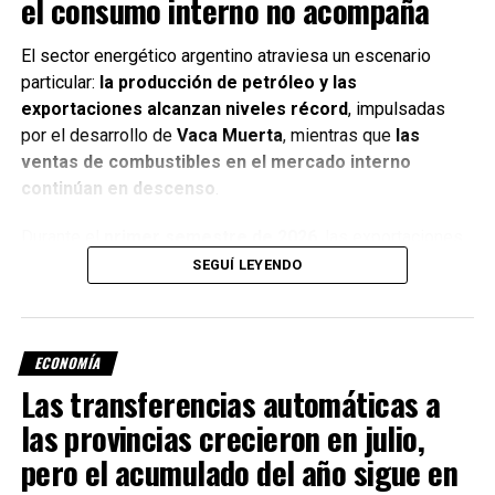
el consumo interno no acompaña
El sector energético argentino atraviesa un escenario
particular:
la producción de petróleo y las
exportaciones alcanzan niveles récord
, impulsadas
por el desarrollo de
Vaca Muerta
, mientras que
las
ventas de combustibles en el mercado interno
continúan en descenso
.
Durante el
primer semestre de 2026
, las exportaciones
de crudo promediaron
309.000 barriles diarios
, un
25%
SEGUÍ LEYENDO
más
que en igual período del año pasado. Además,
generaron
4.693 millones de dólares
, lo que representa
un crecimiento interanual del
48%
, favorecido también por
ECONOMÍA
el aumento del precio internacional del petróleo.
Las transferencias automáticas a
En paralelo, la producción nacional se ubicó cerca de
las provincias crecieron en julio,
900.000 barriles diarios
, llegando a rozar los
915.000
pero el acumulado del año sigue en
barriles
durante el último mes.