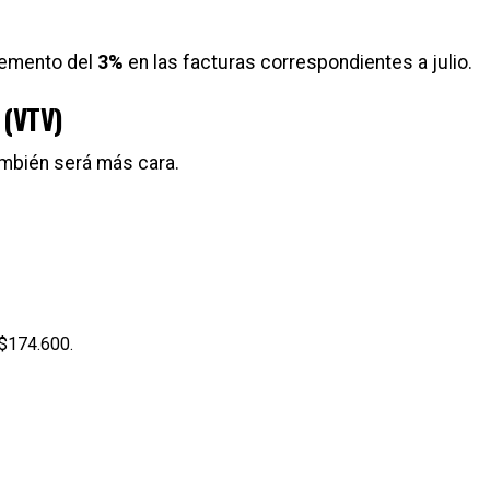
remento del
3%
en las facturas correspondientes a julio.
 (VTV)
también será más cara.
$174.600.