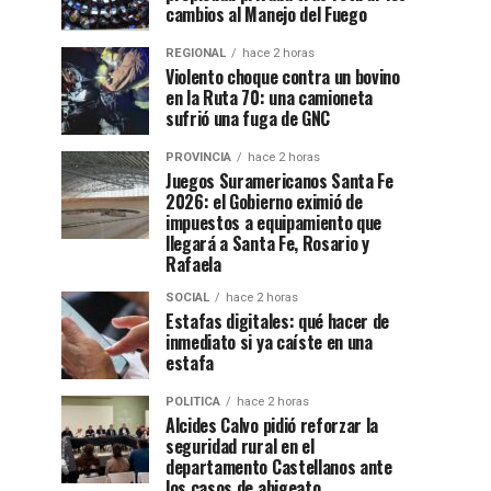
cambios al Manejo del Fuego
REGIONAL
hace 2 horas
Violento choque contra un bovino
en la Ruta 70: una camioneta
sufrió una fuga de GNC
PROVINCIA
hace 2 horas
Juegos Suramericanos Santa Fe
2026: el Gobierno eximió de
impuestos a equipamiento que
llegará a Santa Fe, Rosario y
Rafaela
SOCIAL
hace 2 horas
Estafas digitales: qué hacer de
inmediato si ya caíste en una
estafa
POLITICA
hace 2 horas
Alcides Calvo pidió reforzar la
seguridad rural en el
departamento Castellanos ante
los casos de abigeato