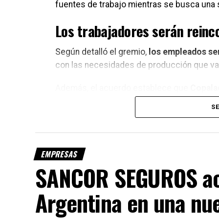
fuentes de trabajo mientras se busca una s
Los trabajadores serán reinc
Según detalló el gremio,
los empleados se
con las necesidades de producción que vaya
Además, el acuerdo establece que
Copala
productores de esa ciudad y la región, asu
SE
obligaciones laborales y de la seguridad s
tareas.
EMPRESAS
SANCOR SEGUROS aco
Argentina en una nue