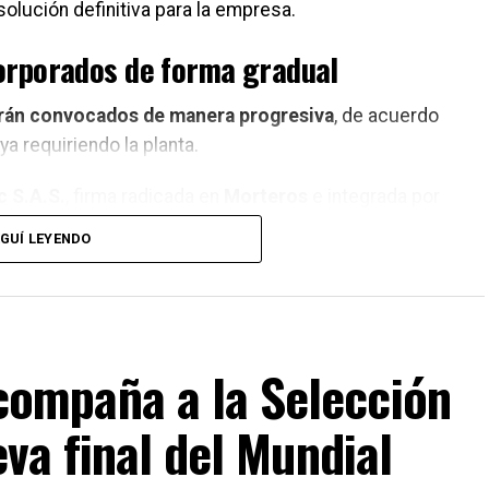
olución definitiva para la empresa.
orporados de forma gradual
rán convocados de manera progresiva
, de acuerdo
 requiriendo la planta.
c S.A.S.
, firma radicada en
Morteros
e integrada por
mirá la
responsabilidad solidaria
respecto de las
GUÍ LEYENDO
ocial de los trabajadores que vuelvan a desempeñar
mpaña a la Selección
va final del Mundial