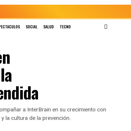
PECTACULOS
SOCIAL
SALUD
TECNO
en
la
endida
compañar a InterBrain en su crecimiento con
 y la cultura de la prevención.