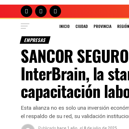
INICIO
CIUDAD
PROVINCIA
REGIÓ
EMPRESAS
SANCOR SEGUROS
InterBrain, la st
capacitación lab
Esta alianza no es solo una inversión económ
el respaldo de su red, su validación instituci
Publicado
hace 1 año
el
8 de julio de 2025