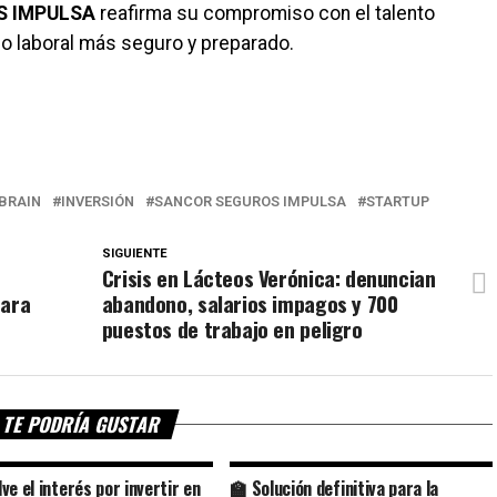
S IMPULSA
reafirma su compromiso con el talento
o laboral más seguro y preparado.
BRAIN
INVERSIÓN
SANCOR SEGUROS IMPULSA
STARTUP
SIGUIENTE
o
Crisis en Lácteos Verónica: denuncian
para
abandono, salarios impagos y 700
puestos de trabajo en peligro
TE PODRÍA GUSTAR
ve el interés por invertir en
🏫 Solución definitiva para la