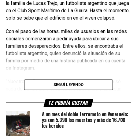
la familia de Lucas Trejo, un futbolista argentino que juega
en el Club Sport Marítimo de La Guaira. Hasta el momento,
solo se sabe que el edificio en en el viven colapsó.
Con el paso de las horas, miles de usuarios en las redes
sociales comenzaron a pedir ayuda para ubicar a sus
familiares desaparecidos. Entre ellos, se encontraba el
futbolista argentino, quien denunció la situación de su
familia por medio de una historia publicada en su cuenta
de Instagram.
“Nuestro edificio en Playa Grande se derrumbó. No sé
SEGUÍ LEYENDO
nada de mi familia. Por favor, oren por ellos y difundan
este mensaje por si alguien los vio. Quiero creer que no
TE PODRÍA GUSTAR
estaban ahí. Oren por mi familia, por favor”, suplicó el
defensor de 38 años en la publicación.
A un mes del doble terremoto en Venezuela:
ya son 5.398 los muertos y más de 16.700
En este contexto, compartió una imagen junto a su esposa
los heridos
y sus dos hijos, así como sus nombres para facilitar la