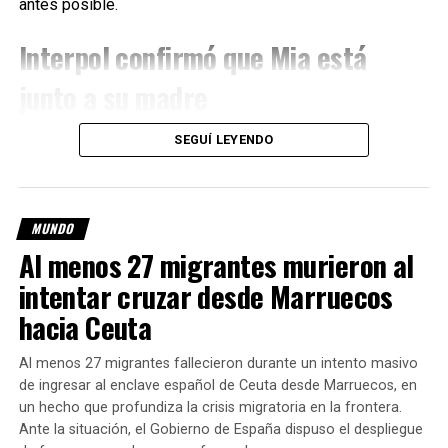
antes posible.
Además, remarcaron que este tipo de maniobras
representan un grave peligro para quienes viajan en el
Interpol confirmó que Mia está
vehículo y para el resto de los usuarios de la ruta, ya que
afectan la capacidad de conducción y aumentan
junto a su madre
considerablemente el riesgo de accidentes.
De acuerdo con la información oficial,
Interpol
, en conjunto
SEGUÍ LEYENDO
Fuente: Contexto Tucumán
con la
Policía Bolivariana de Venezuela
, comprobó que
Mia y su madre permanecen en un domicilio de la
ciudad de Barinas
.
MUNDO
Al menos 27 migrantes murieron al
Tras la confirmación, la familia solicitó la intervención
inmediata de la
Cancillería argentina
y de los
intentar cruzar desde Marruecos
organismos internacionales competentes para coordinar el
hacia Ceuta
operativo de regreso de la menor.
Al menos 27 migrantes fallecieron durante un intento masivo
«Lo único que pedimos es
de ingresar al enclave español de Ceuta desde Marruecos, en
que vayan a buscarla antes
un hecho que profundiza la crisis migratoria en la frontera.
Ante la situación, el Gobierno de España dispuso el despliegue