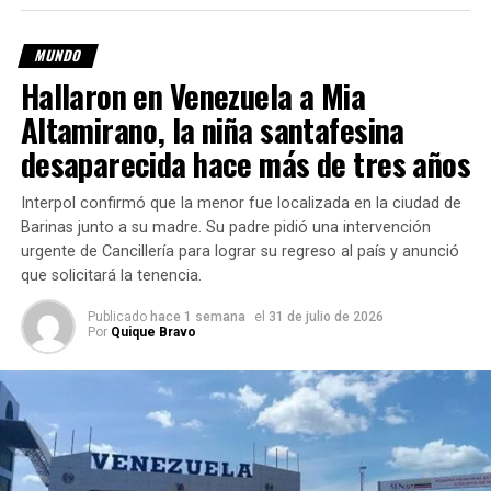
Ambos turistas fueron notificados de las infracciones y
NO TE PIERDAS
Dos terremotos en Venezuela dejaron al menos 164
debieron abonar las multas en el momento, tal como
MUNDO
muertos
establece la normativa para ciudadanos extranjeros.
Hallaron en Venezuela a Mia
Altamirano, la niña santafesina
Multados dos turistas
desaparecida hace más de tres años
extranjeros por mantener
relaciones sexuales en un
Interpol confirmó que la menor fue localizada en la ciudad de
Barinas junto a su madre. Su padre pidió una intervención
coche en marcha en la
urgente de Cancillería para lograr su regreso al país y anunció
autovía A-7 a la altura del
que solicitará la tenencia.
municipio malagueño de
Publicado
hace 1 semana
el
31 de julio de 2026
Por
Quique Bravo
Marbella. Fueron grabados
por un testigo y, tras
hacerse viral en redes
sociales, fueron