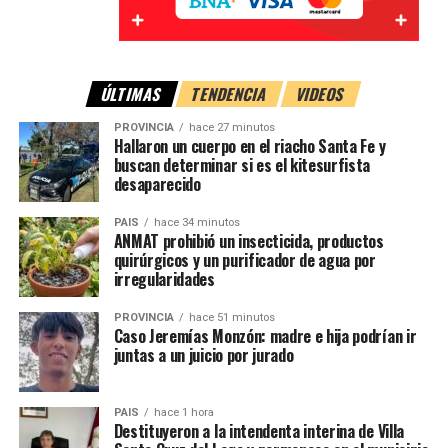
ÚLTIMAS
TENDENCIA
VIDEOS
PROVINCIA
hace 27 minutos
Hallaron un cuerpo en el riacho Santa Fe y
buscan determinar si es el kitesurfista
desaparecido
PAIS
hace 34 minutos
ANMAT prohibió un insecticida, productos
quirúrgicos y un purificador de agua por
irregularidades
PROVINCIA
hace 51 minutos
Caso Jeremías Monzón: madre e hija podrían ir
juntas a un juicio por jurado
PAIS
hace 1 hora
Destituyeron a la intendenta interina de Villa