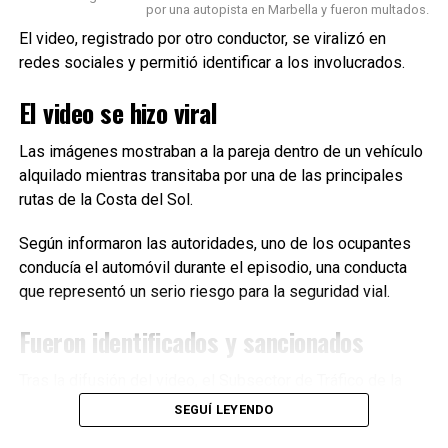
provocaron el desplome de numerosos edificios en
por una autopista en Marbella y fueron multados.
Caracas y la región costera de La Guaira. A raíz del
El video, registrado por otro conductor, se viralizó en
desastre desatado, la presidenta interina Delcy Rodríguez
redes sociales y permitió identificar a los involucrados.
declaró el estado de emergencia. Además, estimó que
habría al menos 32 víctimas fatales y más de 700 heridos,
El video se hizo viral
aunque la cifra podría incrementarse con el correr de las
horas.
Las imágenes mostraban a la pareja dentro de un vehículo
alquilado mientras transitaba por una de las principales
“Podemos afirmar que la situación en La Guaira es una
rutas de la Costa del Sol.
verdadera tragedia”, manifestó Rodríguez durante la
conferencia de prensa que brindó por la noche. Asimismo,
Según informaron las autoridades, uno de los ocupantes
indicó que los servicios de emergencia trabajaban en
conducía el automóvil durante el episodio, una conducta
“salvar tantas vidas como Dios lo permita”.
que representó un serio riesgo para la seguridad vial.
Fueron identificados y sancionados
TEMAS RELACIONADOS:
DEPORTISTA ARGENTINO DESAPARECIDO
SISMOS
TERREMOTO EN VENEZUELA
Tras la difusión del video, el Subsector de Tráfico de la
Guardia Civil de Málaga inició una investigación que
SIGUIENTE
SEGUÍ LEYENDO
Terremoto en Venezuela: ya hubo más de 300 réplicas y
permitió localizar el vehículo e identificar a sus ocupantes.
el número de víctimas continúa en aumento