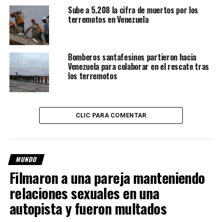
búsqueda. Mientras que la mujer fue identificada como
Sube a 5.208 la cifra de muertos por los
Yanina Maranella, los menores de edad son Aarón Trejo
terremotos en Venezuela
Maranella y Ainhoa Trejo Maranella.
Según se pudo constatar, el jugador del Club Sport
Bomberos santafesinos partieron hacia
Marítimo de La Guaira se encontraba en la capital
Venezuela para colaborar en el rescate tras
venezolana junto a su equipo, ya que debían disputar el
los terremotos
primer partido de la copa local este mismo miércoles ante
el Deportivo Miranda Fútbol Club en el Estadio Brígido
Iriarte.
CLIC PARA COMENTAR
MUNDO
Filmaron a una pareja manteniendo
relaciones sexuales en una
autopista y fueron multados