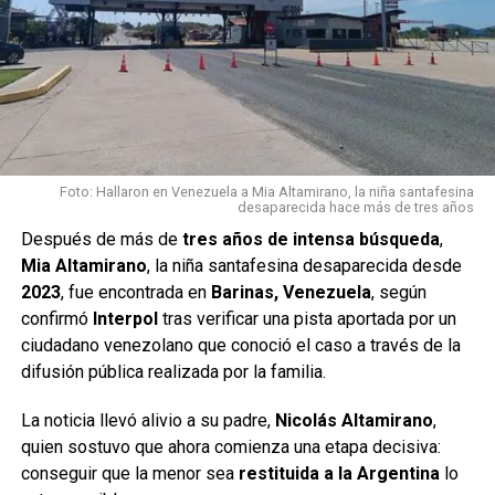
identificados y denunciados
por…
pic.twitter.com/p0Lc3dn6e
Z
— 101tv.es Sevilla (@101TVSevilla)
August 5, 2026
Foto: Hallaron en Venezuela a Mia Altamirano, la niña santafesina
desaparecida hace más de tres años
Las sanciones fueron aplicadas por:
Después de más de
tres años de intensa búsqueda
,
Mia Altamirano
, la niña santafesina desaparecida desde
Conducción negligente.
2023
, fue encontrada en
Barinas, Venezuela
, según
Circular sin utilizar el cinturón de seguridad.
confirmó
Interpol
tras verificar una pista aportada por un
ciudadano venezolano que conoció el caso a través de la
Destacan la colaboración ciudadana
difusión pública realizada por la familia.
La Guardia Civil señaló que el caso pudo resolverse
La noticia llevó alivio a su padre,
Nicolás Altamirano
,
gracias a la colaboración de un conductor que registró la
quien sostuvo que ahora comienza una etapa decisiva:
situación y la puso en conocimiento de las autoridades.
conseguir que la menor sea
restituida a la Argentina
lo