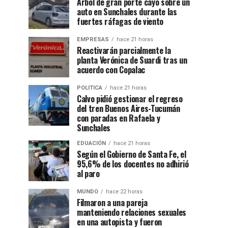
Árbol de gran porte cayó sobre un
auto en Sunchales durante las
fuertes ráfagas de viento
EMPRESAS
hace 21 horas
Reactivarán parcialmente la
planta Verónica de Suardi tras un
acuerdo con Copalac
POLITICA
hace 21 horas
Calvo pidió gestionar el regreso
del tren Buenos Aires-Tucumán
con paradas en Rafaela y
Sunchales
EDUACIÓN
hace 21 horas
Según el Gobierno de Santa Fe, el
95,6% de los docentes no adhirió
al paro
MUNDO
hace 22 horas
Filmaron a una pareja
manteniendo relaciones sexuales
en una autopista y fueron