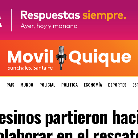
N
PAIS
MUNDO
POLICIAL
POLITICA
ECONOMÍA
DEPORTES
ES
sinos partieron hac
laborar en el rescat