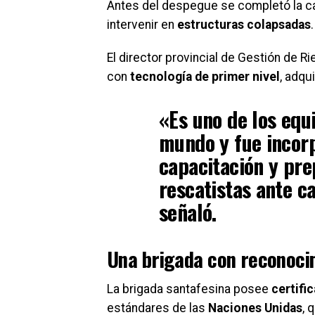
Antes del despegue se completó la car
intervenir en
estructuras colapsadas
.
El director provincial de Gestión de R
con
tecnología de primer nivel
, adqu
«Es uno de los equ
mundo y fue incorp
capacitación y pre
rescatistas ante c
señaló.
Una brigada con reconoci
La brigada santafesina posee
certifi
estándares de las
Naciones Unidas
, 