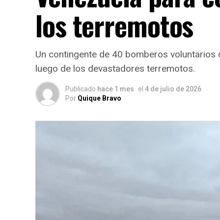
los terremotos
Un contingente de 40 bomberos voluntarios d
luego de los devastadores terremotos.
Publicado
hace 1 mes
el
4 de julio de 2026
Por
Quique Bravo