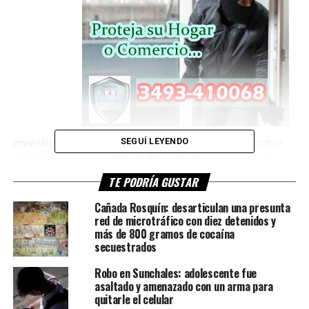
SEGUÍ LEYENDO
Investigaciones (PDI)
de Santa Fe detuvo a un hombre
de
39 años
en la ciudad de
San Javier
, en el marco de
una investigación por presunta
comercialización de
TE PODRÍA GUSTAR
estupefacientes
, llevada adelante bajo la órbita del
Cañada Rosquín: desarticulan una presunta
Ministerio Público de la Acusación (MPA)
.
red de microtráfico con diez detenidos y
más de 800 gramos de cocaína
El operativo se desarrolló en una vivienda ubicada sobre
secuestrados
calle San Martín al 1300
, por orden del fiscal
Eric
Robo en Sunchales: adolescente fue
Fernández
, quien dirige la causa por presunta infracción a
asaltado y amenazado con un arma para
la
Ley Nacional de Estupefacientes N.º 23.737
.
quitarle el celular