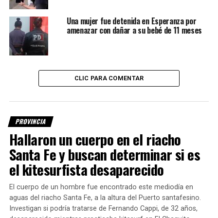
Secuestraron cocaína, dinero en
Una mujer fue detenida en Esperanza por
efectivo y celulares
amenazar con dañar a su bebé de 11 meses
Como resultado del allanamiento, los investigadores
secuestraron
aproximadamente 11 gramos de cocaína
,
124 gramos de una sustancia utilizada para el corte
CLIC PARA COMENTAR
de la droga
,
$325.700 en efectivo
,
cinco teléfonos
celulares
y otros elementos considerados de interés
para la investigación.
PROVINCIA
Hallaron un cuerpo en el riacho
Santa Fe y buscan determinar si es
el kitesurfista desaparecido
El cuerpo de un hombre fue encontrado este mediodía en
aguas del riacho Santa Fe, a la altura del Puerto santafesino.
Investigan si podría tratarse de Fernando Cappi, de 32 años,