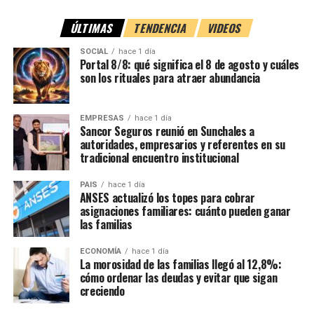
hacia distintos sectores de la ciudad y descartado
pertenencias de la víctima.
ÚLTIMAS
TENDENCIA
VIDEOS
SOCIAL
hace 1 día
Ahora, con la acusación en condiciones de ser presentada,
Portal 8/8: qué significa el 8 de agosto y cuáles
la causa se encamina hacia la etapa preliminar que podría
son los rituales para atraer abundancia
desembocar en
un juicio por jurado para resolver la
situación procesal de ambas imputadas
.
EMPRESAS
hace 1 día
Sancor Seguros reunió en Sunchales a
Con información de Aire de Santa Fe
autoridades, empresarios y referentes en su
tradicional encuentro institucional
Parte del material ya está en Santa
PAIS
hace 1 día
ANSES actualizó los topes para cobrar
Fe
asignaciones familiares: cuánto pueden ganar
las familias
Desde el Gobierno santafesino esperaban la publicación
del decreto para agilizar el ingreso de materiales que ya
ECONOMÍA
hace 1 día
La morosidad de las familias llegó al 12,8%:
fueron adquiridos.
cómo ordenar las deudas y evitar que sigan
creciendo
Una parte del equipamiento
ya se encuentra en