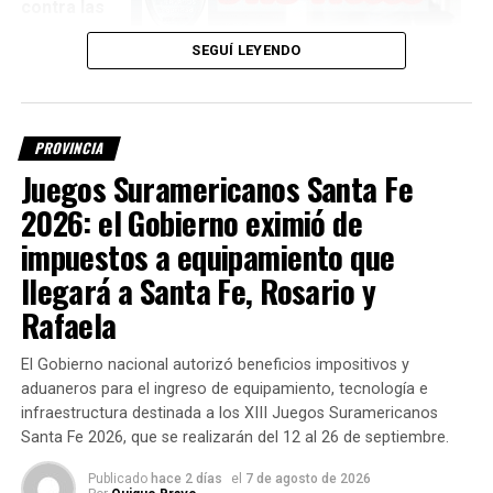
contra las
dos
SEGUÍ LEYENDO
imputadas
,
madre e hija, con el objetivo de que ambas sean
sometidas a un mismo juicio por jurado.
PROVINCIA
La definición se conoció luego de una audiencia realizada
Juegos Suramericanos Santa Fe
este viernes en los Tribunales de Santa Fe, a puertas
2026: el Gobierno eximió de
cerradas y ante el juez de menores
Héctor Aiello
.
impuestos a equipamiento que
La Fiscalía corrigió la imputación
llegará a Santa Fe, Rosario y
Rafaela
Durante la audiencia se realizó una modificación sobre la
descripción de los hechos atribuidos a
Milagros A., de 16
El Gobierno nacional autorizó beneficios impositivos y
años
, quien está imputada como coautora del homicidio.
aduaneros para el ingreso de equipamiento, tecnología e
infraestructura destinada a los XIII Juegos Suramericanos
Según
Santa Fe 2026, que se realizarán del 12 al 26 de septiembre.
explicó
Cecchini, la
Publicado
hace 2 días
el
7 de agosto de 2026