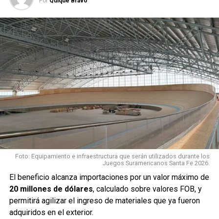
Por
Quique Bravo
Fiscalía
realizó una
corrección
relacionada
con el
momento en
que se
produjo el
fallecimiento de Jeremías. El ajuste no modificó
sustancialmente la acusación, sino que precisó ese
aspecto de la investigación.
Con esta instancia cumplida, la Fiscalía considera que la
causa está en condiciones de avanzar hacia la
etapa
Foto: Equipamiento e infraestructura que serán utilizados durante los
Juegos Suramericanos Santa Fe 2026.
preliminar al juicio
.
El beneficio alcanza importaciones por un valor máximo de
Madre e hija, en una misma
20 millones de dólares
, calculado sobre valores FOB, y
permitirá agilizar el ingreso de materiales que ya fueron
acusación
adquiridos en el exterior.