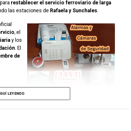
 para
restablecer el servicio ferroviario de larga
endo las estaciones de
Rafaela y Sunchales
.
ficial
ervicio
, el
iaria
y los
udación
. El
embre de
GUÍ LEYENDO