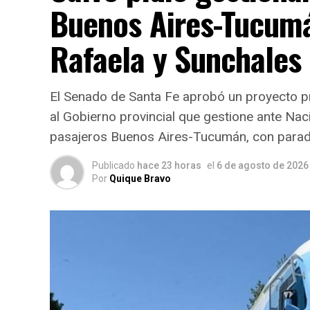
Buenos Aires-Tucumá
Rafaela y Sunchales
El Senado de Santa Fe aprobó un proyecto pr
al Gobierno provincial que gestione ante Nació
pasajeros Buenos Aires-Tucumán, con parada
Publicado
hace 23 horas
el
6 de agosto de 2026
Por
Quique Bravo