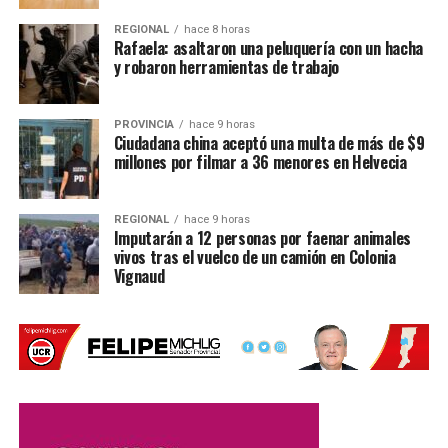
radar.
REGIONAL
hace 8 horas
Qué municipios o comunas
están involucrados.
Rafaela: asaltaron una peluquería con un hacha
y robaron herramientas de trabajo
Cuál fue el destino de los fondos
obtenidos
mediante el cobro de las fotomultas.
PROVINCIA
hace 9 horas
Desde la Legislatura aclararon que el objetivo
no es
Ciudadana china aceptó una multa de más de $9
eliminar los controles de velocidad
, sino garantizar que
millones por filmar a 36 menores en Helvecia
funcionen dentro del marco legal y con total transparencia.
Qué puede hacer un conductor si
REGIONAL
hace 9 horas
Imputarán a 12 personas por faenar animales
vivos tras el vuelco de un camión en Colonia
recibió una fotomulta
Vignaud
Si se comprueba que un radar funcionaba sin la
autorización correspondiente, los automovilistas podrían
iniciar distintas acciones.
Quienes tengan una infracción
pendiente de pago
podrán
presentar un
descargo administrativo
solicitando la