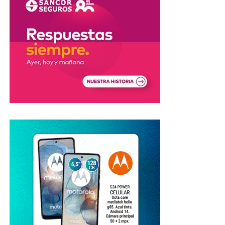
nulidad de la multa.
En tanto, quienes
ya abonaron la sanción
, podrán
gestionar el
reintegro del dinero
ante el juzgado que
emitió la infracción. Si el reclamo administrativo no
prospera, también existe la posibilidad de acudir a la
Justicia.
Crece la polémica por los controles
viales
La controversia se produce en medio de reclamos por el
estado de las rutas nacionales y el funcionamiento de los
sistemas de fiscalización.
Mientras avanza el pedido de informes, la investigación
buscará determinar
cuáles radares cumplían con la
normativa vigente y cuáles podrían haber emitido
multas sin el respaldo legal correspondiente
.