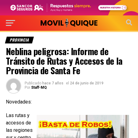
PROVINCIA
Neblina peligrosa: Informe de
Tránsito de Rutas y Accesos de la
Provincia de Santa Fe
Publicado
hace 7 años
el
24 de junio de 2019
Por
Staff-MQ
Novedades:
Las rutas y
accesos de
las regiones
sur y centro