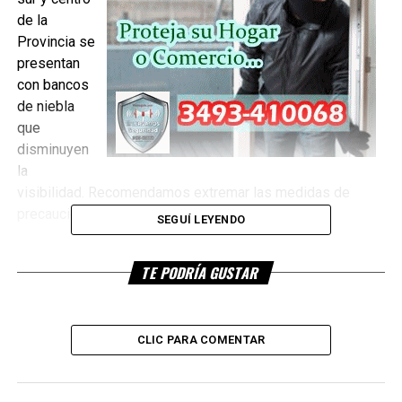
de la
Provincia se
presentan
con bancos
de niebla
que
disminuyen
la
visibilidad. Recomendamos extremar las medidas de
precaución al transitar.
SEGUÍ LEYENDO
Ante estas condiciones se debe circular con luces bajas
TE PODRÍA GUSTAR
encendidas, reducir la velocidad, aumentar la distancia de
frenado con el otro vehículo, evitar adelantamientos y
detenerse en zonas seguras.
CLIC PARA COMENTAR