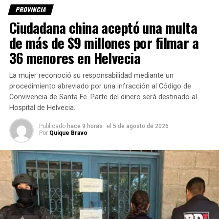
PROVINCIA
Ciudadana china aceptó una multa
de más de $9 millones por filmar a
36 menores en Helvecia
La mujer reconoció su responsabilidad mediante un
procedimiento abreviado por una infracción al Código de
Convivencia de Santa Fe. Parte del dinero será destinado al
Recordatorios:
Hospital de Helvecia.
Autopista Rosario-Córdoba: Se realizan obras de
Publicado
hace 9 horas
el
5 de agosto de 2026
repavimentación del km 328 al 325, sentido a Rosario,
Por
Quique Bravo
altura de la localidad de San Jerónimo Sud. Se desvía a
carril lento.
RN 11: La Dirección Nacional de Vialidad informó que
partir de esta semana comenzó la ejecución de trabajos
de repavimentación y bacheo, reparación de puentes,
reacondicionamiento de banquinas, colocación y