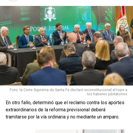
y 20 de junio?
NO TE PIERDAS
No hay sanciones a quienes no votaron en las Primarias
Cómo se distribuirá la multa
Foto: la Corte Suprema de Santa Fe declaró inconstitucional el tope a
los haberes jubilatorios
Del monto total acordado:
En otro fallo, determinó que el reclamo contra los aportes
extraordinarios de la reforma previsional deberá
$7.034.684
serán destinados al
Hospital
tramitarse por la vía ordinaria y no mediante un amparo.
Autogestivo de Helvecia
.