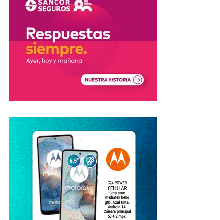
nulidad de la multa.
En tanto, quienes
ya abonaron la sanción
, podrán
gestionar el
reintegro del dinero
ante el juzgado que
emitió la infracción. Si el reclamo administrativo no
prospera, también existe la posibilidad de acudir a la
Justicia.
Crece la polémica por los controles
viales
La controversia se produce en medio de reclamos por el
estado de las rutas nacionales y el funcionamiento de los
sistemas de fiscalización.
Mientras avanza el pedido de informes, la investigación
buscará determinar
cuáles radares cumplían con la
normativa vigente y cuáles podrían haber emitido
multas sin el respaldo legal correspondiente
.