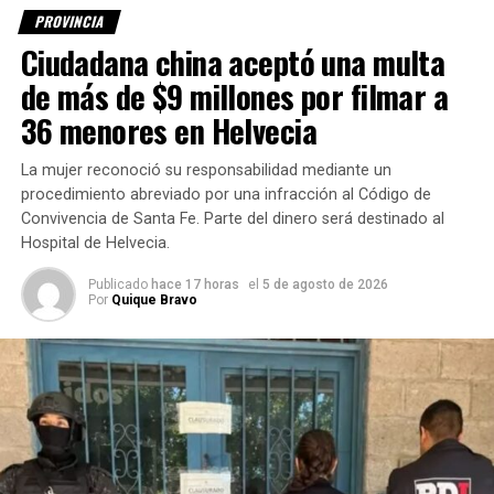
En el Sur la niebla es más espesa y la visibilidad está
PROVINCIA
reducida a 100 o 150 metros. Los corredores más
Ciudadana china aceptó una multa
complicados son RN33; RN7; Autopista Rosario-Córdoba,
de más de $9 millones por filmar a
y la vieja Ruta Nacional 9, que además está muy
36 menores en Helvecia
deteriorada, por lo que recomiendan viajar con mucha
precaución.
La mujer reconoció su responsabilidad mediante un
Durante la
procedimiento abreviado por una infracción al Código de
Convivencia de Santa Fe. Parte del dinero será destinado al
madrugada
Hospital de Helvecia.
se produjo
el vuelco de
Publicado
hace 17 horas
el
5 de agosto de 2026
un camión
Por
Quique Bravo
que
transportaba
cerámicos,
en la Autovía
RN19, a la
altura de la
localidad de Clucellas. En el lugar quedó material sobre la