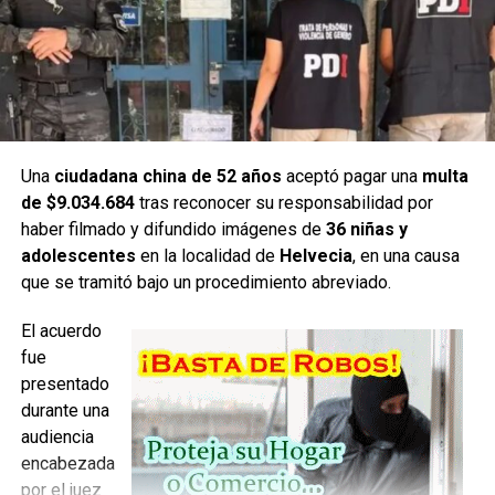
calzada, se solicita mucho cuidado en la mano que viene
desde San Francisco hacia Santa Fe, porque se van a
encontrar con el pavimento sucio y obreros trabajando
para despejarlo.
Finalmente repasamos cuáles son los tramos de la
Autopista Rosario-Santa Fe, donde la calzada está
Una
ciudadana china de 52 años
aceptó pagar una
multa
reducida por obras de repavimentación:
de $9.034.684
tras reconocer su responsabilidad por
haber filmado y difundido imágenes de
36 niñas y
Km 96 al km 93, sentido a Rosario, altura de la localidad de
adolescentes
en la localidad de
Helvecia
, en una causa
Arocena
que se tramitó bajo un procedimiento abreviado.
Km 30. Acceso a La Ribera. Reducción de calzada, sentido
El acuerdo
a Santa Fe (ramal ascendente) ingreso al peaje
fue
presentado
Km 81 al km 78, sentido a Rosario, altura de la localidad de
durante una
Barrancas
audiencia
encabezada
Km 130 a km 128, sentido a Rosario, localidad de Sauce
por el juez