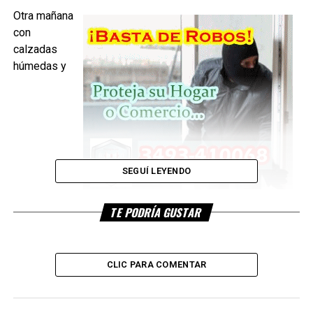
Otra mañana
con
calzadas
húmedas y
SEGUÍ LEYENDO
resbaladizas, a lo que se suma la niebla. La Agencia
TE PODRÍA GUSTAR
Provincial de Seguridad Vial reporta que en el Centro
provincial, las condiciones no impiden viajar con
precaución en las trazas de la RP1; RP70; y algunos
CLIC PARA COMENTAR
sectores de la RP4. Si bien la visibilidad está reducida, no
presenta mayores inconvenientes para transitarlas.