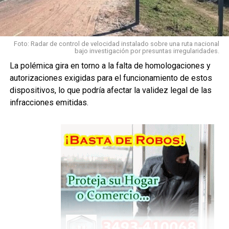
infracción al Código de Convivencia de Santa Fe
, y
derechos
ahora será el juez quien decidirá si homologa el
procedimiento abreviado.
Foto: Radar de control de velocidad instalado sobre una ruta nacional
Con información de Sin Mordaza
bajo investigación por presuntas irregularidades.
previsionales adquiridos
y vulnera principios como la
La polémica gira en torno a la falta de homologaciones y
movilidad
y la
intangibilidad de los haberes
.
autorizaciones exigidas para el funcionamiento de estos
dispositivos, lo que podría afectar la validez legal de las
Como consecuencia, la restricción quedó sin efecto para
infracciones emitidas.
el demandante y el fallo constituye un
precedente
para
futuras presentaciones similares.
El aporte solidario seguirá vigente
por ahora
En un segundo expediente, promovido por una docente
jubilada de apellido
Lisi
, la Corte analizó los
aportes
extraordinarios
establecidos por la
Ley 14.283
, que
declaró la emergencia previsional.