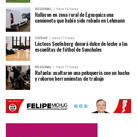
radar.
REGIONAL
hace 16 horas
Qué municipios o comunas
están involucrados.
Hallaron en zona rural de Egusquiza una
camioneta que había sido robada en Lehmann
Cuál fue el destino de los fondos
obtenidos
mediante el cobro de las fotomultas.
CIUDAD
hace 17 horas
Desde la Legislatura aclararon que el objetivo
no es
Lácteos Seelisberg donará dulce de leche a las
eliminar los controles de velocidad
, sino garantizar que
escuelitas de fútbol de Sunchales
funcionen dentro del marco legal y con total transparencia.
Qué puede hacer un conductor si
REGIONAL
hace 17 horas
Rafaela: asaltaron una peluquería con un hacha
y robaron herramientas de trabajo
recibió una fotomulta
Si se comprueba que un radar funcionaba sin la
autorización correspondiente, los automovilistas podrían
iniciar distintas acciones.
Quienes tengan una infracción
pendiente de pago
podrán
presentar un
descargo administrativo
solicitando la