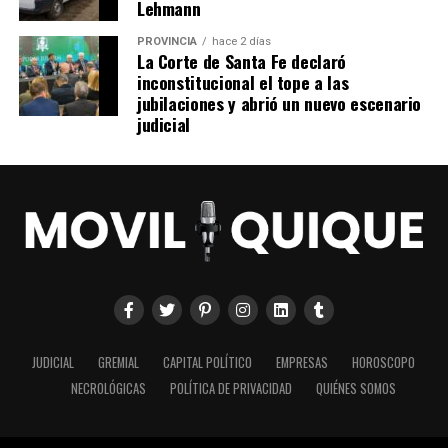
Lehmann
PROVINCIA
hace 2 días
La Corte de Santa Fe declaró
inconstitucional el tope a las
jubilaciones y abrió un nuevo escenario
judicial
JUDICIAL
GREMIAL
CAPITAL POLÍTICO
EMPRESAS
HOROSCOPO
NECROLÓGICAS
POLÍTICA DE PRIVACIDAD
QUIÉNES SOMOS