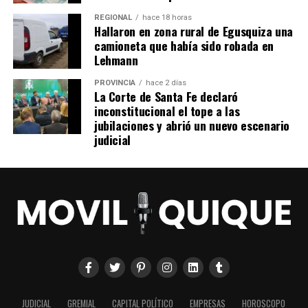
REGIONAL
hace 18 horas
Hallaron en zona rural de Egusquiza una
camioneta que había sido robada en
Lehmann
PROVINCIA
hace 2 días
La Corte de Santa Fe declaró
inconstitucional el tope a las
jubilaciones y abrió un nuevo escenario
judicial
JUDICIAL
GREMIAL
CAPITAL POLÍTICO
EMPRESAS
HOROSCOPO