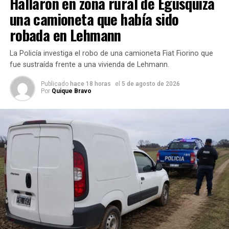
Hallaron en zona rural de Egusquiza
falleció en el lugar
, mientras que la otra persona sufrió
una camioneta que había sido
lesiones de carácter leve
.
robada en Lehmann
El vehículo pertenecía a una empresa de
Carlos
La Policía investiga el robo de una camioneta Fiat Fiorino que
Pellegrini
y ambos ocupantes eran oriundos de esa
fue sustraída frente a una vivienda de Lehmann.
localidad. Hasta el momento,
las autoridades no
difundieron oficialmente sus identidades
.
Publicado
hace 18 horas
el
5 de agosto de 2026
Por
Quique Bravo