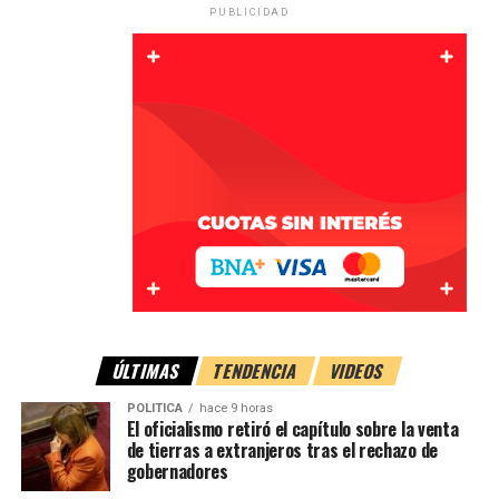
PUBLICIDAD
Qué se llevaron
Al regresar al inmueble, el propietario constató el faltante
de varios elementos utilizados para su actividad laboral,
ÚLTIMAS
TENDENCIA
VIDEOS
entre ellos:
POLITICA
hace 9 horas
El oficialismo retiró el capítulo sobre la venta
Un teléfono celular.
de tierras a extranjeros tras el rechazo de
gobernadores
Un dron.