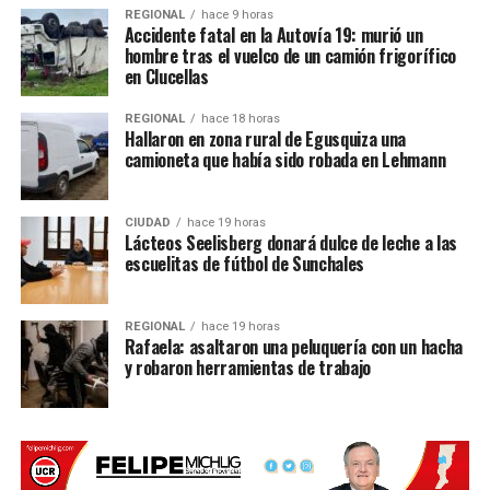
REGIONAL
hace 9 horas
Máquinas de cortar pelo.
Accidente fatal en la Autovía 19: murió un
hombre tras el vuelco de un camión frigorífico
Los objetos sustraídos representan herramientas
en Clucellas
fundamentales para el desarrollo de su trabajo.
REGIONAL
hace 18 horas
Hallaron en zona rural de Egusquiza una
El hecho es investigado para intentar identificar a los
camioneta que había sido robada en Lehmann
autores y recuperar los elementos robados.
Fuente: Rafaela Informa
CIUDAD
hace 19 horas
Lácteos Seelisberg donará dulce de leche a las
escuelitas de fútbol de Sunchales
REGIONAL
hace 19 horas
Rafaela: asaltaron una peluquería con un hacha
y robaron herramientas de trabajo