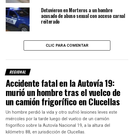
Según se informó, Utrera había sido visto por última vez el
pasado viernes alrededor de las 17 horas en el acceso
Detuvieron en Morteros a un hombre
acusado de abuso sexual con acceso carnal
Este de Morteros, sobre Ruta Provincial Nº 1.
reiterado
Horas antes del hallazgo, la Policía había difundido
oficialmente un pedido de paradero para intentar
localizarlo.
CLIC PARA COMENTAR
REGIONAL
Accidente fatal en la Autovía 19:
murió un hombre tras el vuelco de
un camión frigorífico en Clucellas
Un hombre perdió la vida y otro sufrió lesiones leves este
miércoles por la tarde luego del vuelco de un camión
frigorífico sobre la Autovía Nacional 19, a la altura del
kilómetro 88, en jurisdicción de Clucellas.