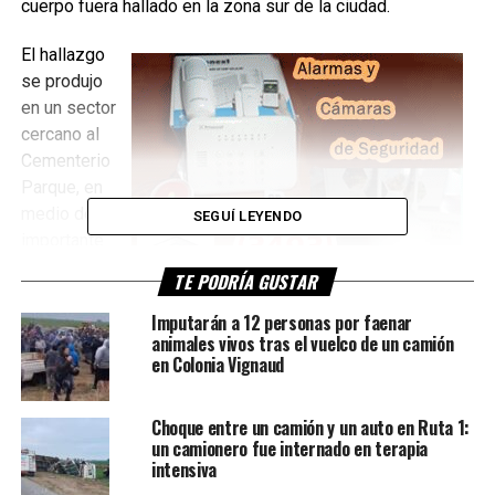
cuerpo fuera hallado en la zona sur de la ciudad.
El hallazgo
se produjo
en un sector
cercano al
Cementerio
Parque, en
medio de un
SEGUÍ LEYENDO
importante
operativo
TE PODRÍA GUSTAR
del que
participaron
Imputarán a 12 personas por faenar
animales vivos tras el vuelco de un camión
efectivos
en Colonia Vignaud
policiales, Bomberos Voluntarios y personal del
Departamento de Unidades de Alto Riesgo (DUAR).
Choque entre un camión y un auto en Ruta 1:
Había desaparecido el viernes
un camionero fue internado en terapia
intensiva