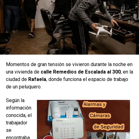
denuncia,
personal
policial
inició las
diligencias
Fuente: El Litoral
Momentos de gran tensión se vivieron durante la noche en
una vivienda de
calle Remedios de Escalada al 300
, en la
correspondientes para dar con el vehículo.
ciudad de
Rafaela
, donde funciona el espacio de trabajo
de un peluquero.
Según datos recabados por este medio, en el marco de la
investigación ya habría una persona aprehendida, aunque
Según la
por el momento no trascendieron mayores precisiones
información
sobre su vinculación con el hecho.
conocida, el
La Fiorino fue recuperada
trabajador
se
encontraba
Como resultado de las tareas realizadas, la camioneta fue