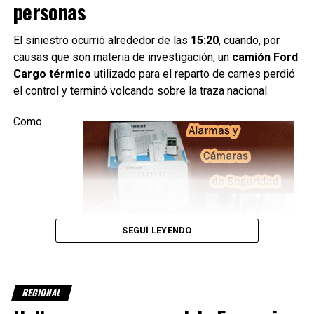
personas
Con información de El Tiempo de Morteros
El siniestro ocurrió alrededor de las
15:20
, cuando, por
TEMAS RELACIONADOS:
DESTACADO
DUAR
causas que son materia de investigación, un
camión Ford
LUCIANO UTRERA
MORTEROS
POLICÍA DE CÓRDOBA
Cargo térmico
utilizado para el reparto de carnes perdió
SIGUIENTE
el control y terminó volcando sobre la traza nacional.
Rafaela: habilitaron la renovada Avenida Fanti tras una
importante obra vial
Como
NO TE PIERDAS
Moisés Ville: detuvieron a un hombre por amenazar con
un cuchillo a su ex pareja
SEGUÍ LEYENDO
REGIONAL
consecuencia del impacto,
uno de los ocupantes