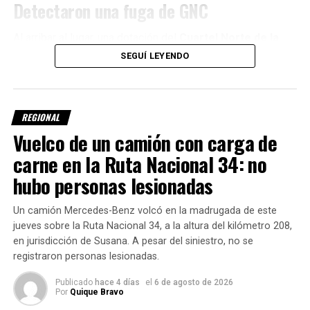
Detectaron una fuga de GNC
Al arribar al lugar, una dotación del
Cuartel Norte de la
Agrupación Bomberos Zapadores Rafaela
verificó que
SEGUÍ LEYENDO
los ocupantes ya se encontraban fuera de la camioneta.
El conductor y una
niña de 6 años
fueron asistidos y
REGIONAL
evaluados por personal del
SIES 107
. De acuerdo con
el informe oficial, ninguno presentaba lesiones y no fue
Vuelco de un camión con carga de
necesario trasladarlos a un centro de salud.
carne en la Ruta Nacional 34: no
hubo personas lesionadas
Durante la inspección del vehículo, los bomberos
detectaron una
fuga activa de gas en el sistema de
Un camión Mercedes-Benz volcó en la madrugada de este
GNC
, por lo que debieron intervenir para controlar la
jueves sobre la Ruta Nacional 34, a la altura del kilómetro 208,
situación.
en jurisdicción de Susana. A pesar del siniestro, no se
registraron personas lesionadas.
Los efectivos realizaron el
cierre manual de la válvula
del cilindro y desconectaron la batería
utilizando
Publicado
hace 4 días
el
6 de agosto de 2026
Por
Quique Bravo
herramientas de mano, logrando neutralizar el riesgo.