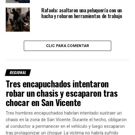
de ocho centímetros de espesor.
Rafaela: asaltaron una peluquería con un
hacha y robaron herramientas de trabajo
Según explicó el administrador de la Dirección
Provincial de Vialidad,
Pablo Seghezzo
, las
colectoras y rotondas fueron ejecutadas en hormigón para
garantizar una mayor durabilidad de la infraestructura.
CLIC PARA COMENTAR
Mejoras para la circulación y la
seguridad vial
REGIONAL
Tres encapuchados intentaron
Las dos rotondas construidas en los extremos del tramo
tienen aproximadamente 50 metros de diámetro y
robar un chasis y escaparon tras
permiten ordenar el tránsito de ingreso y egreso entre la
chocar en San Vicente
variante de la Ruta Nacional 34 y el sector urbano de
Rafaela.
Tres hombres encapuchados habrían intentado sustraer un
chasis en la zona de San Vicente. Durante el hecho, obligaron
Por su parte, el ministro de Obras Públicas,
Lisandro
al conductor a permanecer en el vehículo y luego escaparon
Enrico
, destacó que la obra forma parte de la decisión del
tras protagonizar un choque. La víctima no habría sufrido