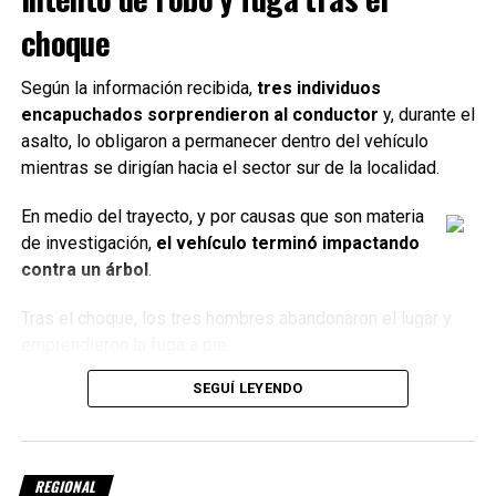
infraestructura vial destinado a fortalecer la conectividad y
choque
mejorar uno de los corredores más importantes del centro
santafesino.
Según la información recibida,
tres individuos
Con información de Radio Belgrano de Suardi
encapuchados sorprendieron al conductor
y, durante el
asalto, lo obligaron a permanecer dentro del vehículo
mientras se dirigían hacia el sector sur de la localidad.
TEMAS RELACIONADOS:
AVENIDA FANTI
OBRAS PÚBLICAS SANTA FE
RAFAELA
En medio del trayecto, y por causas que son materia
SIGUIENTE
de investigación,
el vehículo terminó impactando
Rafaela: la PDI detuvo a un hombre acusado de privación
contra un árbol
.
ilegítima de la libertad, lesiones y amenazas
NO TE PIERDAS
Tras el choque, los tres hombres abandonaron el lugar y
Hallaron sin vida a Luciano Utrera en Morteros tras
emprendieron la fuga a pie.
varios días de búsqueda
No lograron llevarse el chasis
SEGUÍ LEYENDO
A pesar del intento de robo, los delincuentes
no lograron
llevarse el chasis
. Antes de escapar, sin embargo, le
REGIONAL