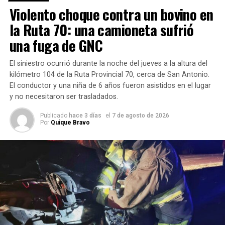
habrían sustraído el
teléfono celular al conductor
.
Violento choque contra un bovino en
la Ruta 70: una camioneta sufrió
De acuerdo con la información disponible, la víctima
no habría sufrido lesiones de gravedad
.
una fuga de GNC
El hecho es investigado para determinar con precisión
El siniestro ocurrió durante la noche del jueves a la altura del
cómo ocurrió el episodio e intentar establecer la identidad
kilómetro 104 de la Ruta Provincial 70, cerca de San Antonio.
de los autores.
El conductor y una niña de 6 años fueron asistidos en el lugar
y no necesitaron ser trasladados.
La información se encuentra en proceso de
Publicado
hace 3 días
el
7 de agosto de 2026
investigación y podría ser ampliada a medida que
Por
Quique Bravo
surjan nuevos datos oficiales.
Con información de FM Horizonte 96.1