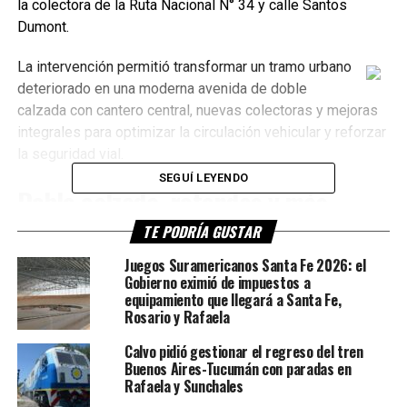
la colectora de la Ruta Nacional N° 34 y calle Santos
Dumont.
La intervención permitió transformar un tramo urbano
deteriorado en una moderna avenida de doble
calzada con cantero central, nuevas colectoras y mejoras
integrales para optimizar la circulación vehicular y reforzar
la seguridad vial.
SEGUÍ LEYENDO
Doble calzada, rotondas y más
iluminación
TE PODRÍA GUSTAR
Juegos Suramericanos Santa Fe 2026: el
Entre las principales tareas realizadas se destacan la
Gobierno eximió de impuestos a
construcción de
colectoras en ambos márgenes
equipamiento que llegará a Santa Fe,
, dos
Rosario y Rafaela
nuevas rotondas y un sistema de iluminación compuesto
por más de
150 luminarias LED
.
Calvo pidió gestionar el regreso del tren
Buenos Aires-Tucumán con paradas en
Además, se reconstruyó completamente la base de la
Rafaela y Sunchales
calzada principal y se colocó una nueva carpeta asfáltica