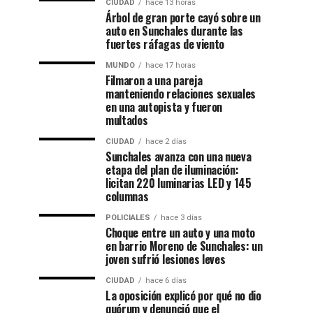
CIUDAD
hace 13 horas
Árbol de gran porte cayó sobre un
auto en Sunchales durante las
fuertes ráfagas de viento
MUNDO
hace 17 horas
Filmaron a una pareja
manteniendo relaciones sexuales
en una autopista y fueron
multados
CIUDAD
hace 2 días
Sunchales avanza con una nueva
etapa del plan de iluminación:
licitan 220 luminarias LED y 145
columnas
POLICIALES
hace 3 días
Choque entre un auto y una moto
en barrio Moreno de Sunchales: un
joven sufrió lesiones leves
CIUDAD
hace 6 días
La oposición explicó por qué no dio
quórum y denunció que el