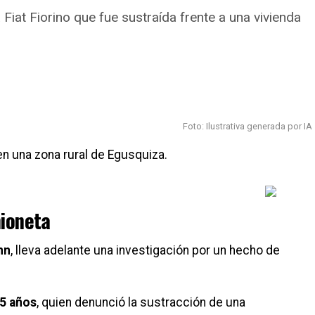
 Fiat Fiorino que fue sustraída frente a una vivienda
tinúan con la investigación para determinar
cómo se
que derivó en el vuelco fatal.
s equipos de emergencia trabajaron en la asistencia
en la zona del siniestro.
Foto: Ilustrativa generada por IA
n una zona rural de Egusquiza.
mioneta
nn
, lleva adelante una investigación por un hecho de
5 años
, quien denunció la sustracción de una