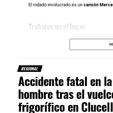
El rodado involucrado es un
camión Merce
Trabajos en el lugar
Tras el accidente, personal policial realizó 
seguridad del tránsito mientras se desarro
SE
En el operativo intervinieron efectivos
Estación San Vicente
.
REGIONAL
Las autoridades investigan las causas que 
Accidente fatal en l
Por Móvil Quique
hombre tras el vuel
frigorífico en Clucel