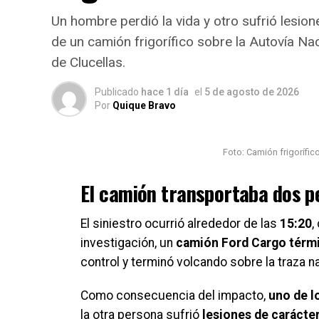
Un hombre perdió la vida y otro sufrió lesion
de un camión frigorífico sobre la Autovía Naci
de Clucellas.
Publicado
hace 1 día
el
5 de agosto de 2026
Por
Quique Bravo
Foto: Camión frigorífic
El camión transportaba dos 
El siniestro ocurrió alrededor de las
15:20
,
investigación, un
camión Ford Cargo térm
control y terminó volcando sobre la traza na
Como consecuencia del impacto,
uno de l
la otra persona sufrió
lesiones de carácter