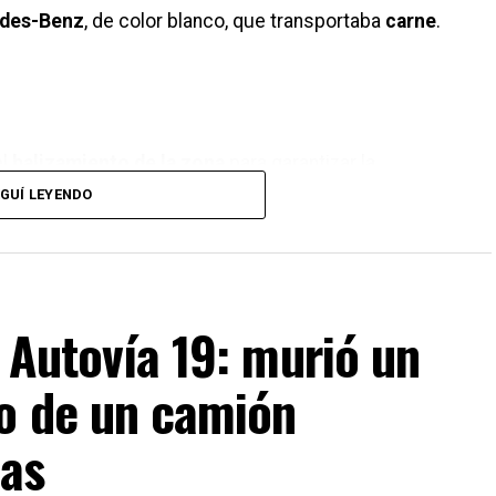
des-Benz
, de color blanco, que transportaba
carne
.
el
balizamiento de la zona
para garantizar la
llaban las tareas correspondientes.
GUÍ LEYENDO
 de la
Policía de Rafaela
y el
Móvil N.º 4 de la
originaron el vuelco.
a Autovía 19: murió un
co de un camión
las