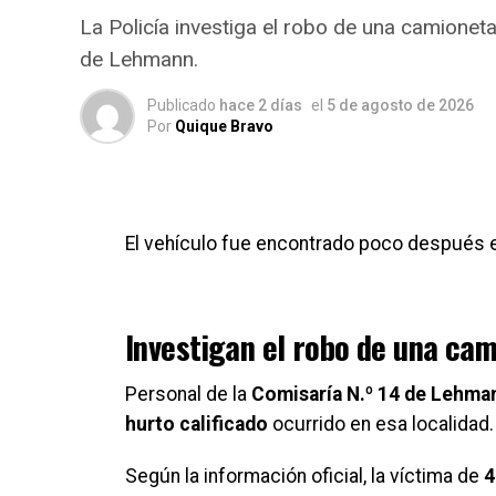
La Policía investiga el robo de una camioneta
Las autoridades judiciales y policiales con
de Lehmann.
produjo la pérdida de control del camión
Publicado
hace 2 días
el
5 de agosto de 2026
Mientras se desarrollaban las pericias, lo
Por
Quique Bravo
de las víctimas y en garantizar la seguridad 
El vehículo fue encontrado poco después e
Investigan el robo de una ca
Personal de la
Comisaría N.º 14 de Lehma
hurto calificado
ocurrido en esa localidad.
Según la información oficial, la víctima de
4