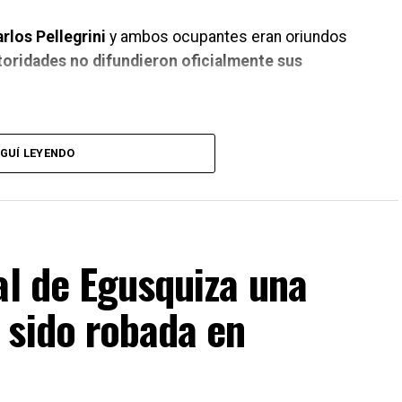
rlos Pellegrini
y ambos ocupantes eran oriundos
toridades no difundieron oficialmente sus
ergencia
GUÍ LEYENDO
Voluntarios de María Juana
, quienes movilizaron
del cuartel central, con la participación de
11
al de Egusquiza una
icía de Plaza Clucellas
,
Estación Clucellas
y
 sido robada en
nes (PDI) de Rafaela
, quienes realizaron las
lco