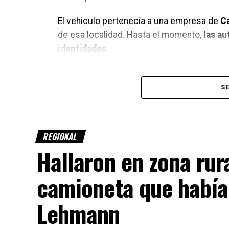
El vehículo pertenecía a una empresa de
Ca
de esa localidad. Hasta el momento,
las au
identidades
.
Importante despliegue de em
SE
Tras el aviso, acudieron al lugar
Bomberos 
una unidad del destacamento y dos móviles 
REGIONAL
bomberos
.
Hallaron en zona rur
También trabajaron efectivos de la
Pol
camioneta que había
personal de la
Policía de Investigacio
actuaciones correspondientes.
Lehmann
Investigan las causas del vue